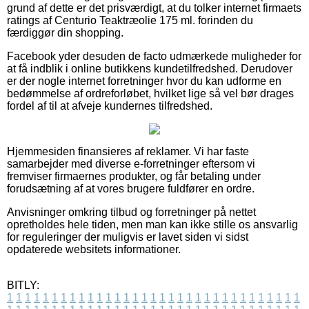
grund af dette er det prisværdigt, at du tolker internet firmaets
ratings af Centurio Teaktræolie 175 ml. forinden du
færdiggør din shopping.
Facebook yder desuden de facto udmærkede muligheder for
at få indblik i online butikkens kundetilfredshed. Derudover
er der nogle internet forretninger hvor du kan udforme en
bedømmelse af ordreforløbet, hvilket lige så vel bør drages
fordel af til at afveje kundernes tilfredshed.
Hjemmesiden finansieres af reklamer. Vi har faste
samarbejder med diverse e-forretninger eftersom vi
fremviser firmaernes produkter, og får betaling under
forudsætning af at vores brugere fuldfører en ordre.
Anvisninger omkring tilbud og forretninger på nettet
opretholdes hele tiden, men man kan ikke stille os ansvarlig
for reguleringer der muligvis er lavet siden vi sidst
opdaterede websitets informationer.
BITLY:
1
1
1
1
1
1
1
1
1
1
1
1
1
1
1
1
1
1
1
1
1
1
1
1
1
1
1
1
1
1
1
1
1