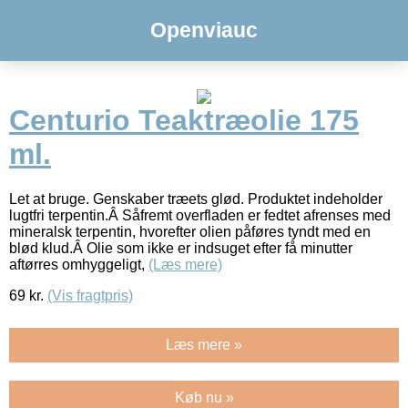
Openviauc
Centurio Teaktræolie 175
ml.
Let at bruge. Genskaber træets glød. Produktet indeholder
lugtfri terpentin.Â Såfremt overfladen er fedtet afrenses med
mineralsk terpentin, hvorefter olien påføres tyndt med en
blød klud.Â Olie som ikke er indsuget efter få minutter
aftørres omhyggeligt,
(Læs mere)
69
kr.
(Vis fragtpris)
Læs mere »
Køb nu »