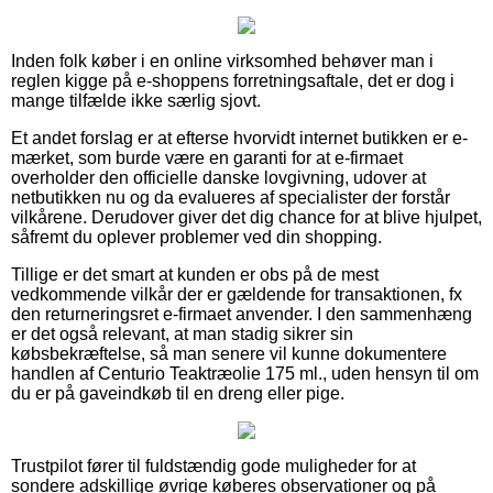
Inden folk køber i en online virksomhed behøver man i
reglen kigge på e-shoppens forretningsaftale, det er dog i
mange tilfælde ikke særlig sjovt.
Et andet forslag er at efterse hvorvidt internet butikken er e-
mærket, som burde være en garanti for at e-firmaet
overholder den officielle danske lovgivning, udover at
netbutikken nu og da evalueres af specialister der forstår
vilkårene. Derudover giver det dig chance for at blive hjulpet,
såfremt du oplever problemer ved din shopping.
Tillige er det smart at kunden er obs på de mest
vedkommende vilkår der er gældende for transaktionen, fx
den returneringsret e-firmaet anvender. I den sammenhæng
er det også relevant, at man stadig sikrer sin
købsbekræftelse, så man senere vil kunne dokumentere
handlen af Centurio Teaktræolie 175 ml., uden hensyn til om
du er på gaveindkøb til en dreng eller pige.
Trustpilot fører til fuldstændig gode muligheder for at
sondere adskillige øvrige køberes observationer og på