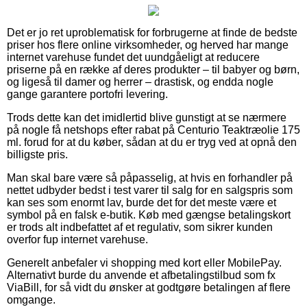
Det er jo ret uproblematisk for forbrugerne at finde de bedste
priser hos flere online virksomheder, og herved har mange
internet varehuse fundet det uundgåeligt at reducere
priserne på en række af deres produkter – til babyer og børn,
og ligeså til damer og herrer – drastisk, og endda nogle
gange garantere portofri levering.
Trods dette kan det imidlertid blive gunstigt at se nærmere
på nogle få netshops efter rabat på Centurio Teaktræolie 175
ml. forud for at du køber, sådan at du er tryg ved at opnå den
billigste pris.
Man skal bare være så påpasselig, at hvis en forhandler på
nettet udbyder bedst i test varer til salg for en salgspris som
kan ses som enormt lav, burde det for det meste være et
symbol på en falsk e-butik. Køb med gængse betalingskort
er trods alt indbefattet af et regulativ, som sikrer kunden
overfor fup internet varehuse.
Generelt anbefaler vi shopping med kort eller MobilePay.
Alternativt burde du anvende et afbetalingstilbud som fx
ViaBill, for så vidt du ønsker at godtgøre betalingen af flere
omgange.