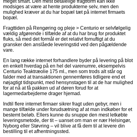
meget smart. Den mest betalelige fragtform kan ikke
modsiges at være at hente produkterne selv, men den
mulighed kræver at du har bopæl tæt på internet firmaets
bopæl.
Fragttiden på Rengøring og pleje > Centurio er selvfølgelig
vældig afgørende i tilfælde af at du har brug for produktet
fluks, så med det formål er det relativt fornuftigt at du
gransker den anslåede leveringstid ved den pågældende
vare.
En lang række internet forhandlere byder på levering på blot
en enkelt hverdag på en hel del varenumre, eksempelvis
Centurio Teaktræolie 175 ml., men som trods alt står og
falder med at transaktionen gennemføres tidligere end et
nøjagtigt tidspunkt, med hensynstagen til at de har mulighed
for at nå at få pakken ud af døren forud for at
lagermedarbejderne drager hjemad.
Indtil flere internet firmaer sikrer fragt uden gebyr, men i
mange tilfælde under forudsætning af at man indkøber for et
bestemt beløb. Ellers kunne du snuppe den mest letkøbte
leveringsmetode, der tit – uanset om man er nær Helsingør,
Nyborg eller Støvring – vil blive at få dem til at levere din
bestilling til et afhentningssted.