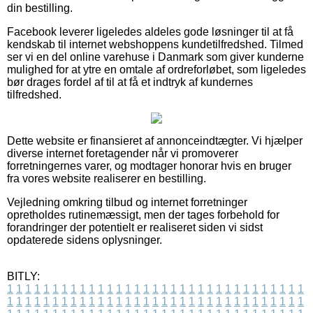
din bestilling.
Facebook leverer ligeledes aldeles gode løsninger til at få
kendskab til internet webshoppens kundetilfredshed. Tilmed
ser vi en del online varehuse i Danmark som giver kunderne
mulighed for at ytre en omtale af ordreforløbet, som ligeledes
bør drages fordel af til at få et indtryk af kundernes
tilfredshed.
Dette website er finansieret af annonceindtægter. Vi hjælper
diverse internet foretagender når vi promoverer
forretningernes varer, og modtager honorar hvis en bruger
fra vores website realiserer en bestilling.
Vejledning omkring tilbud og internet forretninger
opretholdes rutinemæssigt, men der tages forbehold for
forandringer der potentielt er realiseret siden vi sidst
opdaterede sidens oplysninger.
BITLY:
1
1
1
1
1
1
1
1
1
1
1
1
1
1
1
1
1
1
1
1
1
1
1
1
1
1
1
1
1
1
1
1
1
1
1
1
1
1
1
1
1
1
1
1
1
1
1
1
1
1
1
1
1
1
1
1
1
1
1
1
1
1
1
1
1
1