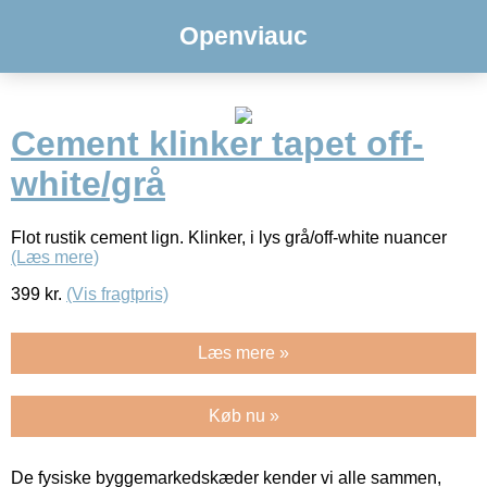
Openviauc
Cement klinker tapet off-
white/grå
Flot rustik cement lign. Klinker, i lys grå/off-white nuancer
(Læs mere)
399
kr.
(Vis fragtpris)
Læs mere »
Køb nu »
De fysiske byggemarkedskæder kender vi alle sammen,