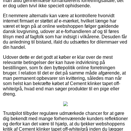
man altid gennemlæse forhandlerens forretningsaftale, det
er dog uden tvivl ikke specielt ophidsende.
Et nemmere alternativ kan være at kontrollere hvorvidt
internet firmaet er støttet af e-mærket, hvilket længe har
været et tegn på at online webshoppen følger gældende
dansk lovgivning, udover at e-forhandleren af og til føres
tilsyn med af fagfolk som har indsigt i vilkårene. Desuden får
du anledning til bistand, ifald du udsættes for dilemmaer ved
din handel.
Udover dette er det godt at køber er klar over de mest
relevante betingelser der kan have indvirkning på
bestillingen, som fx den byttepolitik online forretningen
bruger. I relation til det er det på samme måde afgørende, at
man permanent opbevarer sin kvittering, således man når
som helst kan bekræfte købet af Cement klinker tapet off-
white/grå, hvad end man søger produkter til en pige eller
dreng.
Trustpilot tilbyder regulære udmærkede chancer for at gøre
dig bekendt med mange forhenværende kunders reflektioner
og derfor kan det være til hjælp, at du tjekker webshoppens
kritik af Cement klinker tapet off-white/grå inden du lægger