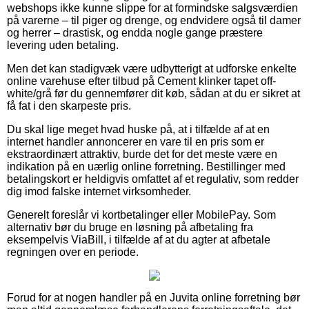
webshops ikke kunne slippe for at formindske salgsværdien
på varerne – til piger og drenge, og endvidere også til damer
og herrer – drastisk, og endda nogle gange præstere
levering uden betaling.
Men det kan stadigvæk være udbytterigt at udforske enkelte
online varehuse efter tilbud på Cement klinker tapet off-
white/grå før du gennemfører dit køb, sådan at du er sikret at
få fat i den skarpeste pris.
Du skal lige meget hvad huske på, at i tilfælde af at en
internet handler annoncerer en vare til en pris som er
ekstraordinært attraktiv, burde det for det meste være en
indikation på en uærlig online forretning. Bestillinger med
betalingskort er heldigvis omfattet af et regulativ, som redder
dig imod falske internet virksomheder.
Generelt foreslår vi kortbetalinger eller MobilePay. Som
alternativ bør du bruge en løsning på afbetaling fra
eksempelvis ViaBill, i tilfælde af at du agter at afbetale
regningen over en periode.
Forud for at nogen handler på en Juvita online forretning bør