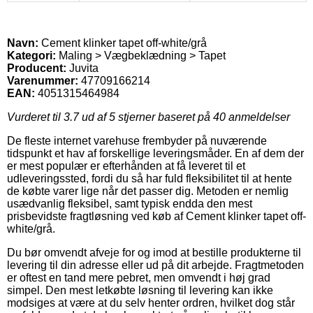
Navn:
Cement klinker tapet off-white/grå
Kategori:
Maling > Vægbeklædning > Tapet
Producent:
Juvita
Varenummer:
47709166214
EAN:
4051315464984
Vurderet til
3.7
ud af 5 stjerner baseret på
40
anmeldelser
De fleste internet varehuse frembyder på nuværende
tidspunkt et hav af forskellige leveringsmåder. En af dem der
er mest populær er efterhånden at få leveret til et
udleveringssted, fordi du så har fuld fleksibilitet til at hente
de købte varer lige når det passer dig. Metoden er nemlig
usædvanlig fleksibel, samt typisk endda den mest
prisbevidste fragtløsning ved køb af Cement klinker tapet off-
white/grå.
Du bør omvendt afveje for og imod at bestille produkterne til
levering til din adresse eller ud på dit arbejde. Fragtmetoden
er oftest en tand mere pebret, men omvendt i høj grad
simpel. Den mest letkøbte løsning til levering kan ikke
modsiges at være at du selv henter ordren, hvilket dog står