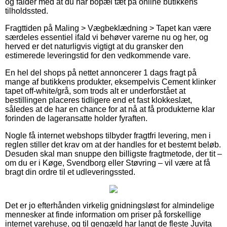
og falder med at du har bopæl tæt på online butikkens
tilholdssted.
Fragttiden på Maling > Vægbeklædning > Tapet kan være
særdeles essentiel ifald vi behøver varerne nu og her, og
herved er det naturligvis vigtigt at du gransker den
estimerede leveringstid for den vedkommende vare.
En hel del shops på nettet annoncerer 1 dags fragt på
mange af butikkens produkter, eksempelvis Cement klinker
tapet off-white/grå, som trods alt er underforstået at
bestillingen placeres tidligere end et fast klokkeslæt,
således at de har en chance for at nå at få produkterne klar
forinden de lageransatte holder fyraften.
Nogle få internet webshops tilbyder fragtfri levering, men i
reglen stiller det krav om at der handles for et bestemt beløb.
Desuden skal man snuppe den billigste fragtmetode, der tit –
om du er i Køge, Svendborg eller Støvring – vil være at få
bragt din ordre til et udleveringssted.
Det er jo efterhånden virkelig gnidningsløst for almindelige
mennesker at finde information om priser på forskellige
internet varehuse, og til gengæld har langt de fleste Juvita