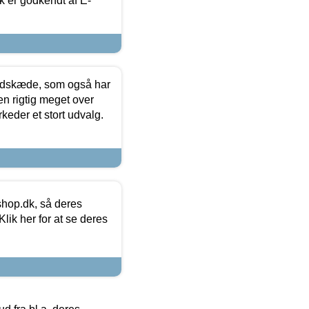
k er godkendt af E-
edskæde, som også har
en rigtig meget over
keder et stort udvalg.
hop.dk, så deres
lik her for at se deres