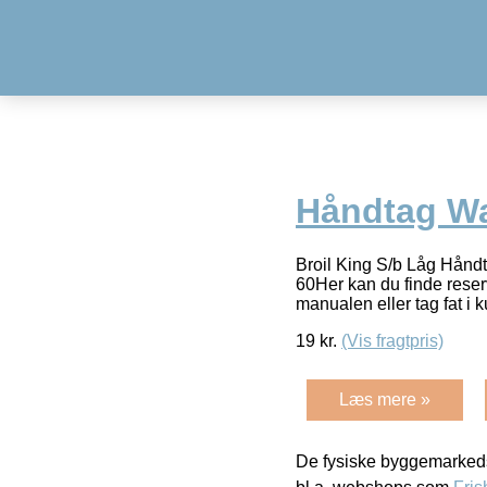
Håndtag Wa
Broil King S/b Låg Hån
60Her kan du finde reserv
manualen eller tag fat i 
19
kr.
(Vis fragtpris)
Læs mere »
De fysiske byggemarkeds