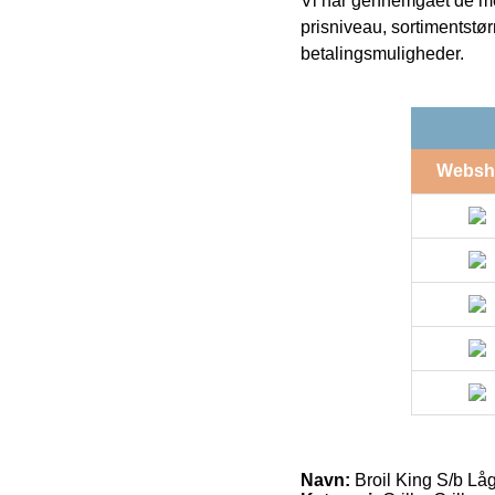
Vi har gennemgået de mes
prisniveau, sortimentstø
betalingsmuligheder.
Websh
Navn:
Broil King S/b L