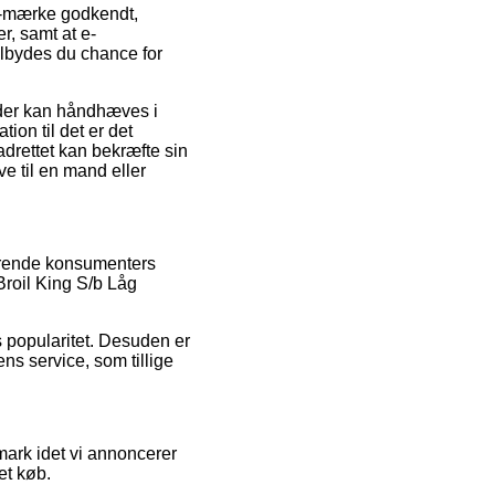
e-mærke godkendt,
r, samt at e-
ilbydes du chance for
 der kan håndhæves i
ion til det er det
adrettet kan bekræfte sin
 til en mand eller
værende konsumenters
Broil King S/b Låg
s popularitet. Desuden er
ns service, som tillige
mark idet vi annoncerer
et køb.