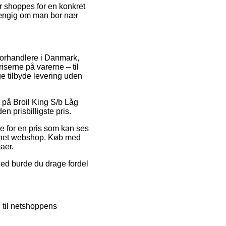
er shoppes for en konkret
fhængig om man bor nær
 forhandlere i Danmark,
iserne på varerne – til
e tilbyde levering uden
t på Broil King S/b Låg
 prisbilligste pris.
e for en pris som kan ses
ernet webshop. Køb med
aer.
ghed burde du drage fordel
g til netshoppens