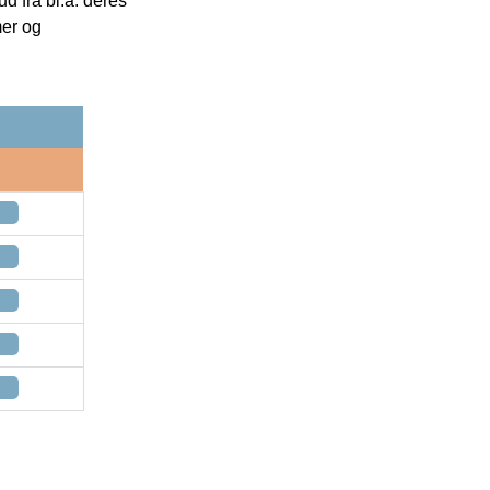
 fra bl.a. deres
mer og