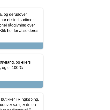
ia, og derudover
ar et stort sortiment
onel rådgivning over
ik her for at se deres
tjylland, og ellers
4, og er 100 %
butikker i Ringkøbing,
rudover sælger de en