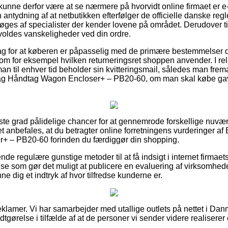
unne derfor være at se nærmere på hvorvidt online firmaet er 
antydning af at netbutikken efterfølger de officielle danske regle
esøges af specialister der kender lovene på området. Derudover t
orvoldes vanskeligheder ved din ordre.
slag for at køberen er påpasselig med de primære bestemmelser
m for eksempel hvilken returneringsret shoppen anvender. I relat
an til enhver tid beholder sin kvitteringsmail, således man frem
 Låg Håndtag Wagon Encloser+ – PB20-60, om man skal købe gave
øjeste grad pålidelige chancer for at gennemrode forskellige nu
anbefales, at du betragter online forretningens vurderinger af 
 – PB20-60 forinden du færdiggør din shopping.
e regulære gunstige metoder til at få indsigt i internet firmaet
se som gør det muligt at publicere en evaluering af virksomhede
ne dig et indtryk af hvor tilfredse kunderne er.
eklamer. Vi har samarbejder med utallige outlets på nettet i Dan
tgørelse i tilfælde af at de personer vi sender videre realiserer 