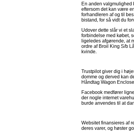
En anden valgmulighed k
eftersom det kan være en 
forhandleren af og til b
bistand, for så vidt du f
Udover dette slår vi et 
forbindelse med købet, so
ligeledes afgørende, at m
ordre af Broil King S/b
kvinde.
Trustpilot giver dig i h
domme og derved kan det 
Håndtag Wagon Encloser+
Facebook medfører lignend
der nogle internet varehu
burde anvendes til at dan
Websitet finansieres af r
deres varer, og høster god