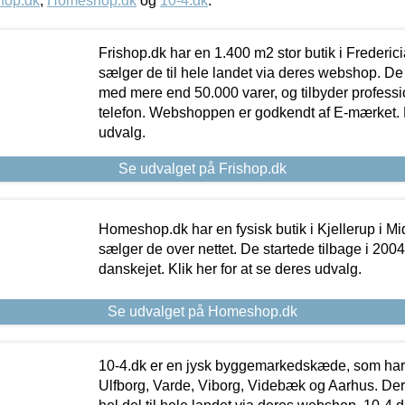
hop.dk
,
Homeshop.dk
og
10-4.dk
.
Frishop.dk har en 1.400 m2 stor butik i Frederic
sælger de til hele landet via deres webshop. De h
med mere end 50.000 varer, og tilbyder professi
telefon. Webshoppen er godkendt af E-mærket. Kl
udvalg.
Se udvalget på Frishop.dk
Homeshop.dk har en fysisk butik i Kjellerup i Mid
sælger de over nettet. De startede tilbage i 200
danskejet. Klik her for at se deres udvalg.
Se udvalget på Homeshop.dk
10-4.dk er en jysk byggemarkedskæde, som har 
Ulfborg, Varde, Viborg, Videbæk og Aarhus. De