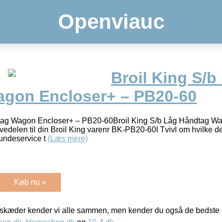
Openviauc
Broil King S/b
gon Encloser+ – PB20-60
dtag Wagon Encloser+ – PB20-60Broil King S/b Låg Håndtag W
edelen til din Broil King varenr BK-PB20-60I Tvivl om hvilke de
kundeservice t
(Læs mere)
Køb nu »
kæder kender vi alle sammen, men kender du også de bedste p