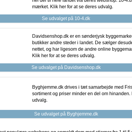
hel del til hele landet via deres webshop. 10-4.d
mærket. Klik her for at se deres udvalg.
Se udvalget på 10-4.dk
Davidsenshop.dk er en sønderjysk byggemark
butikker andre steder i landet. De sælger desud
nettet, og har ligesom de andre online byggemar
Klik her for at se deres udvalg.
Se udvalget på Davidsenshop.dk
Byghjemme.dk drives i tæt samarbejde med Fris
sortiment og priser minder en del om hinanden. K
udvalg.
Se udvalget på Byghjemme.dk