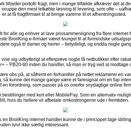
 tilbyder portofri fragt, men i mange tilfælde afkræver det at d
u snuppe den mest letkøbte løsning til levering, som ofte – ua
 er at få fragtfirmaet til at bringe varerne til et afhentningssted.
lt for alle og enhver at lave prissammenligning fra flere internet
este BroilKing e-firmaer været tvunget til at formindske udsalgspr
dere også til damer og herrer – betydeligt, og endda nogle gang
vise sig udbytterigt at efterprøve nogle få netbutikker efter raba
– PB20-60 inden du handler, så man er tryg ved at modtage den
re obs på, at såfremt en forhandler på nettet reklamerer en var
g, så kunne det mange gange være et faresignal om en fup int
t af en forordning, som passer på os overfor snydagtige online firm
for bestillinger med kort eller MobilePay. Som en alternativ muli
ill, hvis du hellere vil afbetale omkostningerne ude i fremtiden.
n BroilKing internet handler kunne de i princippet tage stillin
uden tvivl ikke særlig interessant.