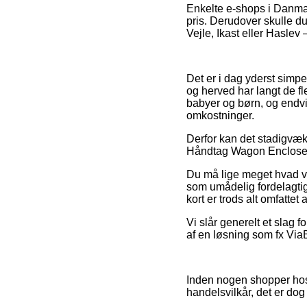
Enkelte e-shops i Danmark
pris. Derudover skulle d
Vejle, Ikast eller Haslev –
Det er i dag yderst simpe
og herved har langt de fl
babyer og børn, og endvi
omkostninger.
Derfor kan det stadigvæk 
Håndtag Wagon Encloser+ 
Du må lige meget hvad væ
som umådelig fordelagti
kort er trods alt omfatte
Vi slår generelt et slag 
af en løsning som fx ViaB
Inden nogen shopper hos e
handelsvilkår, det er dog 