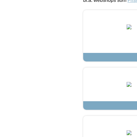
bl.a. webshops som
Fris