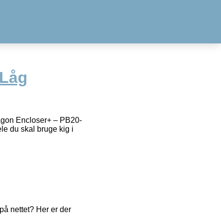
 Låg
agon Encloser+ – PB20-
le du skal bruge kig i
å nettet? Her er der