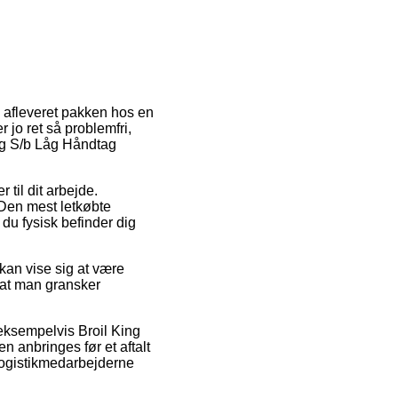
få afleveret pakken hos en
 jo ret så problemfri,
ng S/b Låg Håndtag
 til dit arbejde.
 Den mest letkøbte
 du fysisk befinder dig
kan vise sig at være
s at man gransker
 eksempelvis Broil King
 anbringes før et aftalt
 logistikmedarbejderne