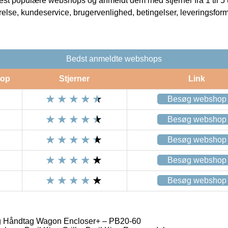
t populære webshops og anmeldt dem med stjerner fra 1 til 5 ud
rrelse, kundeservice, brugervenlighed, betingelser, leveringsfor
Bedst anmeldte webshops
op
Stjerner
Link
Besøg webshop
Besøg webshop
Besøg webshop
Besøg webshop
Besøg webshop
åg Håndtag Wagon Encloser+ – PB20-60