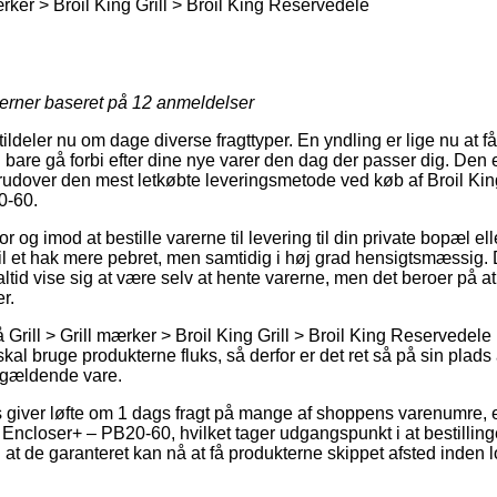
ærker > Broil King Grill > Broil King Reservedele
jerner baseret på
12
anmeldelser
 tildeler nu om dage diverse fragttyper. En yndling er lige nu at 
are gå forbi efter dine nye varer den dag der passer dig. Den er
rudover den mest letkøbte leveringsmetode ved køb af Broil Ki
0-60.
 og imod at bestille varerne til levering til din private bopæl eller
til et hak mere pebret, men samtidig i høj grad hensigtsmæssig.
altid vise sig at være selv at hente varerne, men det beroer på at
r.
rill > Grill mærker > Broil King Grill > Broil King Reservedele 
skal bruge produkterne fluks, så derfor er det ret så på sin plad
ågældende vare.
ets giver løfte om 1 dags fragt på mange af shoppens varenumre,
closer+ – PB20-60, hvilket tager udgangspunkt i at bestillingen
l at de garanteret kan nå at få produkterne skippet afsted inden