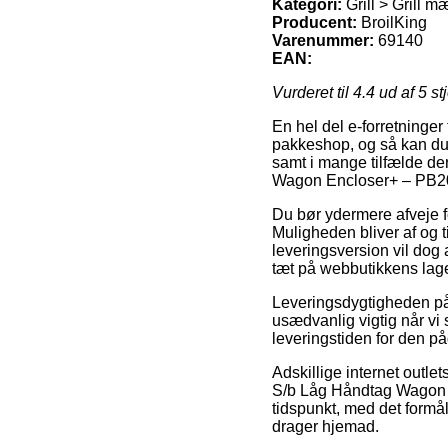
Kategori:
Grill > Grill m
Producent:
BroilKing
Varenummer:
69140
EAN:
Vurderet til
4.4
ud af 5 st
En hel del e-forretninger
pakkeshop, og så kan du b
samt i mange tilfælde de
Wagon Encloser+ – PB2
Du bør ydermere afveje for
Muligheden bliver af og 
leveringsversion vil dog 
tæt på webbutikkens lage
Leveringsdygtigheden på G
usædvanlig vigtig når vi 
leveringstiden for den p
Adskillige internet outl
S/b Låg Håndtag Wagon En
tidspunkt, med det formå
drager hjemad.