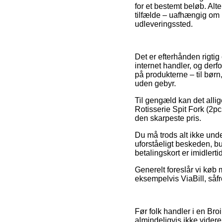
for et bestemt beløb. Alt
tilfælde – uafhængig om m
udleveringssted.
Det er efterhånden rigtig
internet handler, og derf
på produkterne – til bør
uden gebyr.
Til gengæld kan det allig
Rotisserie Spit Fork (2pc
den skarpeste pris.
Du må trods alt ikke unde
uforståeligt beskeden, bu
betalingskort er imidlerti
Generelt foreslår vi køb
eksempelvis ViaBill, såfr
Før folk handler i en Br
almindeligvis ikke vide