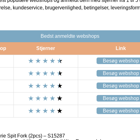
t populære webshops og anmeldt dem med stjerner fra 1 til 5 ud
rrelse, kundeservice, brugervenlighed, betingelser, leveringsfor
Bedst anmeldte webshops
op
Stjerner
Link
Besøg webshop
Besøg webshop
Besøg webshop
Besøg webshop
Besøg webshop
rie Spit Fork (2pcs) – S15287