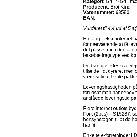
Kategori:
Grill > Grill m
Producent:
BroilKing
Varenummer:
68580
EAN:
Vurderet til
4.4
ud af 5 st
En lang række internet ha
for nærværende at få lev
det passer ind i din kal
letkøbte fragttype ved kø
Du bør ligeledes overveje
tilfælde lidt dyrere, me
være selv at hente pakke
Leveringshastigheden på G
forudsat man har behov f
anslåede leveringstid på
Flere internet outlets by
Fork (2pcs) – S15287, som
hensynstagen til at de hø
har fri.
Enkelte e-forretninger i