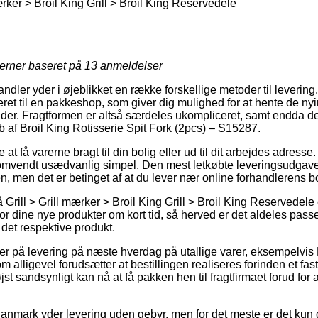
ærker > Broil King Grill > Broil King Reservedele
jerner baseret på
13
anmeldelser
ndler yder i øjeblikket en række forskellige metoder til levering
eret til en pakkeshop, som giver dig mulighed for at hente de ny
ender. Fragtformen er altså særdeles ukompliceret, samt endda 
b af Broil King Rotisserie Spit Fork (2pcs) – S15287.
 at få varerne bragt til din bolig eller ud til dit arbejdes adress
n omvendt usædvanlig simpel. Den mest letkøbte leveringsudgav
n, men det er betinget af at du lever nær online forhandlerens 
rill > Grill mærker > Broil King Grill > Broil King Reservedele er
or dine nye produkter om kort tid, så herved er det aldeles pass
 det respektive produkt.
der på levering på næste hverdag på utallige varer, eksempelvis 
 alligevel forudsætter at bestillingen realiseres forinden et fas
jst sandsynligt kan nå at få pakken hen til fragtfirmaet forud fo
 Danmark yder levering uden gebyr, men for det meste er det ku