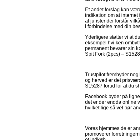
Et andet forslag kan være
indikation om at internet
af jurister der forstår vi
i forbindelse med din best
Yderligere støtter vi at 
eksempel hvilken ombytni
permanent bevarer sin kø
Spit Fork (2pcs) – S1528
Trustpilot frembyder nogl
og herved er det prisværdi
S15287 forud for at du s
Facebook byder på ligne
det er der endda online 
hvilket lige så vel bør an
Vores hjemmeside er anno
promoverer forretninger
et indkøb.