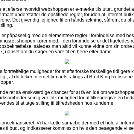
 at efterse hvorvidt webshoppen er e-mærke tilsluttet, grundet a
 firmaet understøtter de opstillede regler, foruden at internet bu
lkårene. Det giver dig lejlighed til en håndsrækning, såfremt du bli
illing.
du er påpasselig med de elementære regler i forbindelse med best
ngsret shoppen kører med. I den forbindelse er det ligeledes r
bsbekræftelse, således man altid vil kunne vidne om sin ordre a
7, uanset om du søger en vare til en herre eller dame.
e fortræffelige muligheder for at efterforske forskellige tidliger
gt, at du tolker internet firmaets ratings af Broil King Rotisserie
hopper.
nde ret så ønskværdige chancer for at få en idé om webshopp
virksomheder som giver folk mulighed for at tilkendegive en be
vendes til at tage stilling til tilfredsheden hos kunderne.
ncefinansieret. Vi har tætte samarbejder med et hold af interne
nes tilbud, og indkasserer kommission hvis den besøgende vi s