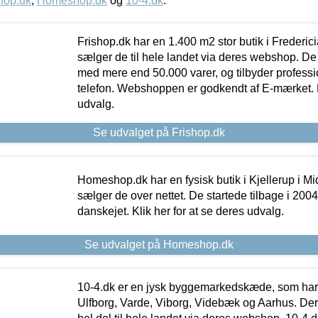
hop.dk
,
Homeshop.dk
og
10-4.dk
.
Frishop.dk har en 1.400 m2 stor butik i Frederic
sælger de til hele landet via deres webshop. De h
med mere end 50.000 varer, og tilbyder professi
telefon. Webshoppen er godkendt af E-mærket. Kl
udvalg.
Se udvalget på Frishop.dk
Homeshop.dk har en fysisk butik i Kjellerup i Mid
sælger de over nettet. De startede tilbage i 200
danskejet. Klik her for at se deres udvalg.
Se udvalget på Homeshop.dk
10-4.dk er en jysk byggemarkedskæde, som har 
Ulfborg, Varde, Viborg, Videbæk og Aarhus. De