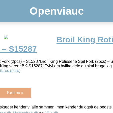
Openviauc
Broil King Rot
) – S15287
it Fork (2pcs) – S15287Broil King Rotisserie Spit Fork (2pcs) –
l King varenr BK-S15287I Tvivl om hvilke dele du skal bruge kig i
(Læs mere)
Køb nu »
kæder kender vi alle sammen, men kender du også de bedste p