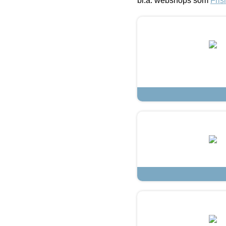
bl.a. webshops som
Fris