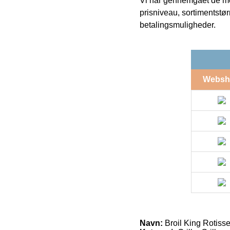
Vi har gennemgået de mes
prisniveau, sortimentstø
betalingsmuligheder.
Websh
Navn:
Broil King Rotisse