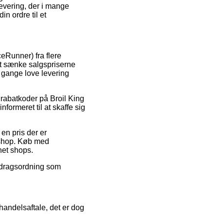
levering, der i mange
n ordre til et
ceRunner) fra flere
 at sænke salgspriserne
 gange love levering
 rabatkoder på Broil King
formeret til at skaffe sig
 en pris der er
e shop. Køb med
rnet shops.
afdragsordning som
handelsaftale, det er dog