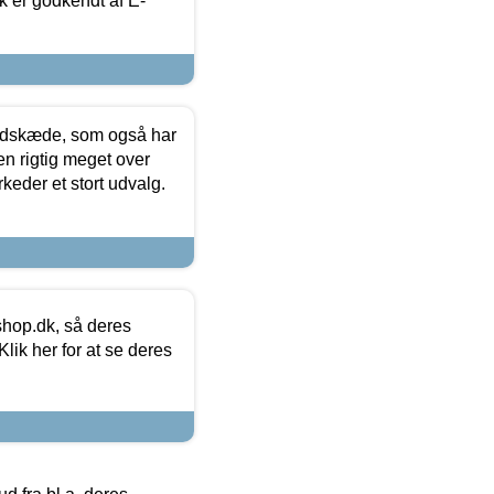
k er godkendt af E-
edskæde, som også har
en rigtig meget over
keder et stort udvalg.
hop.dk, så deres
lik her for at se deres