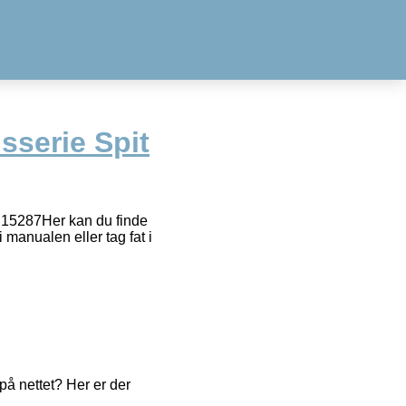
isserie Spit
 S15287Her kan du finde
 manualen eller tag fat i
å nettet? Her er der