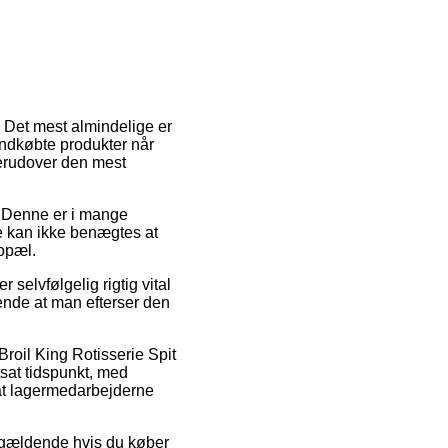
. Det mest almindelige er
indkøbte produkter når
derudover den mest
e. Denne er i mange
e kan ikke benægtes at
bopæl.
 selvfølgelig rigtig vital
ende at man efterser den
Broil King Rotisserie Spit
tsat tidspunkt, med
r at lagermedarbejderne
n gældende hvis du køber