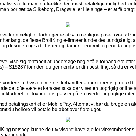
ernativt skulle man foretrække den mest betalelige mulighed for 
an bor tæt på Silkeborg, Dragør eller Helsinge – er at få bragt di
 overkommeligt for forbrugerne at sammenligne priser (via fx Pri
or har langt de fleste BroilKing e-firmaer fundet det uundgåeligt
n, og desuden også til herrer og damer – enormt, og endda nogle
evel vise sig rentabelt at undersøge nogle få e-forhandlere efter
s) – S15287 forinden du gennemfører din bestilling, så du er velin
rvurdere, at hvis en internet forhandler annoncerer et produkt til
rde det ofte være et karakteristika der viser en uoprigtig onlin
d inkluderet i et lovbud, der passer på en overfor uoprigtige inte
 med betalingskort eller MobilePay. Alternativt bør du bruge en 
emt du hellere vil betale beløbet over flere uger.
oilKing netshop kunne de utvivlsomt have øje for virksomhedens 
re spændende.