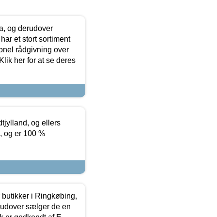
ia, og derudover
ar et stort sortiment
onel rådgivning over
ik her for at se deres
tjylland, og ellers
4, og er 100 %
butikker i Ringkøbing,
rudover sælger de en