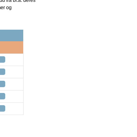
 fra bl.a. deres
mer og