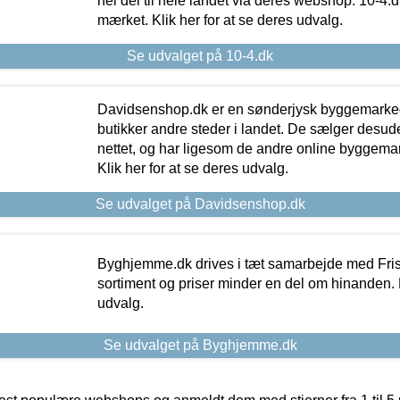
hel del til hele landet via deres webshop. 10-4.d
mærket. Klik her for at se deres udvalg.
Se udvalget på 10-4.dk
Davidsenshop.dk er en sønderjysk byggemark
butikker andre steder i landet. De sælger desud
nettet, og har ligesom de andre online byggemar
Klik her for at se deres udvalg.
Se udvalget på Davidsenshop.dk
Byghjemme.dk drives i tæt samarbejde med Fris
sortiment og priser minder en del om hinanden. K
udvalg.
Se udvalget på Byghjemme.dk