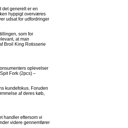
t det generelt er en
tikken hyppigt overværes
ver udsat for udfordringer
illingen, som for
elevant, at man
f Broil King Rotisserie
e konsumenters oplevelser
 Spit Fork (2pcs) –
ens kundefokus. Foruden
dømmelse af deres køb,
t handler eftersom vi
ender videre gennemfører