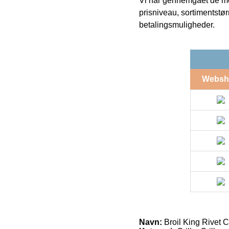
Vi har gennemgået de mes
prisniveau, sortimentstø
betalingsmuligheder.
Websh
Navn:
Broil King Rivet 