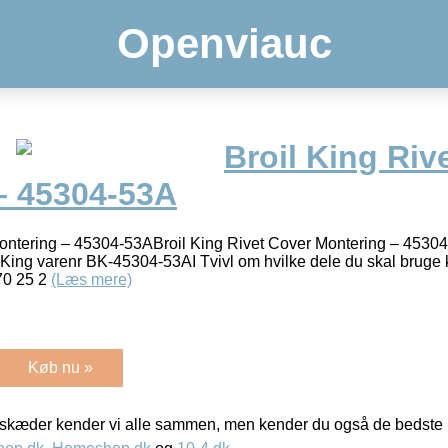
Openviauc
Broil King Riv
– 45304-53A
Montering – 45304-53ABroil King Rivet Cover Montering – 4530
l King varenr BK-45304-53AI Tvivl om hvilke dele du skal bruge 
 70 25 2
(Læs mere)
Køb nu »
kæder kender vi alle sammen, men kender du også de bedste p