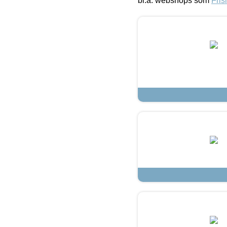
bl.a. webshops som
Fris