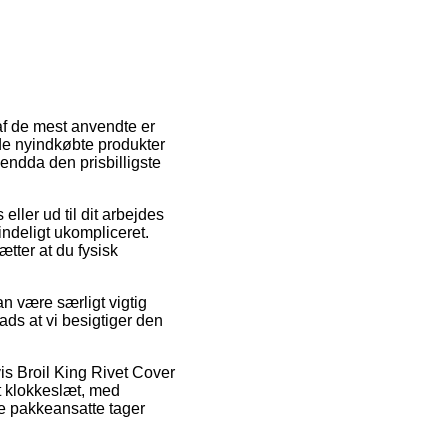
af de mest anvendte er
 de nyindkøbte produkter
 endda den prisbilligste
 eller ud til dit arbejdes
ndeligt ukompliceret.
tter at du fysisk
an være særligt vigtig
ads at vi besigtiger den
is Broil King Rivet Cover
t klokkeslæt, med
 de pakkeansatte tager