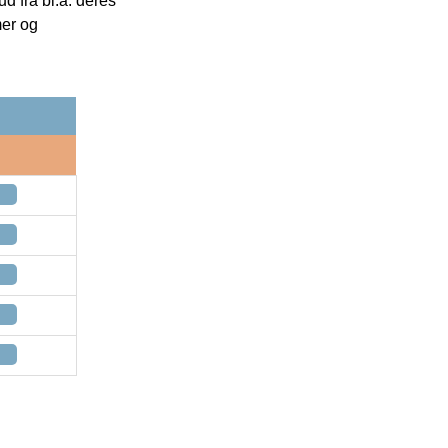
 fra bl.a. deres
mer og