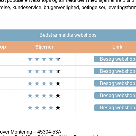
t populære webshops og anmeldt dem med stjerner fra 1 til 5 ud
rrelse, kundeservice, brugervenlighed, betingelser, leveringsfor
Bedst anmeldte webshops
op
Stjerner
Link
Besøg webshop
Besøg webshop
Besøg webshop
Besøg webshop
Besøg webshop
Cover Montering – 45304-53A