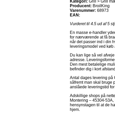
Kategori:
Grill > Grill m
Producent:
BroilKing
Varenummer:
68973
EAN:
Vurderet til
4.5
ud af 5 st
En masse e-handler yder 
for nærværende at få bra
når det passer ind i din 
leveringsmodel ved køb 
Du kan lige så vel afveje f
adresse. Leveringsforme
Den mest betalelige mulig
befinder dig i kort afstan
Antal dages levering på G
såfremt man skal bruge pr
anslåede leveringstid for
Adskillige shops på nett
Montering – 45304-53A, s
hensynstagen til at de har
hjem.