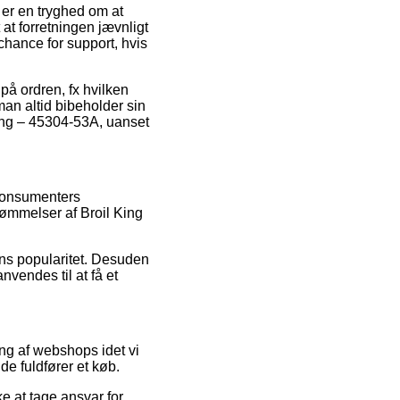
 er en tryghed om at
at forretningen jævnligt
chance for support, hvis
på ordren, fx hvilken
 man altid bibeholder sin
ring – 45304-53A, uanset
 konsumenters
edømmelser af Broil King
rens popularitet. Desuden
endes til at få et
ng af webshops idet vi
de fuldfører et køb.
e at tage ansvar for