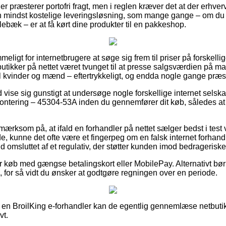
 præsterer portofri fragt, men i reglen kræver det at der erhve
mindst kostelige leveringsløsning, som mange gange – om du
æk – er at få kørt dine produkter til en pakkeshop.
eligt for internetbrugere at søge sig frem til priser på forskelli
utikker på nettet været tvunget til at presse salgsværdien på man
l kvinder og mænd – eftertrykkeligt, og endda nogle gange præst
id vise sig gunstigt at undersøge nogle forskellige internet selsk
ontering – 45304-53A inden du gennemfører dit køb, således at
rksom på, at ifald en forhandler på nettet sælger bedst i test v
e, kunne det ofte være et fingerpeg om en falsk internet forhand
ald omsluttet af et regulativ, der støtter kunden imod bedrageriske
for køb med gængse betalingskort eller MobilePay. Alternativt bø
, for så vidt du ønsker at godtgøre regningen over en periode.
på en BroilKing e-forhandler kan de egentlig gennemlæse netbut
vt.