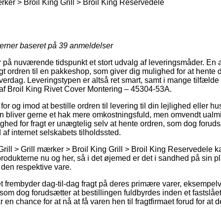
ærker > Broil King Grill > Broil King Reservedele
jerner baseret på
39
anmeldelser
på nuværende tidspunkt et stort udvalg af leveringsmåder. En 
gt ordren til en pakkeshop, som giver dig mulighed for at hente
hverdag. Leveringstypen er altså ret smart, samt i mange tilfælde
af Broil King Rivet Cover Montering – 45304-53A.
or og imod at bestille ordren til levering til din lejlighed eller hus
n bliver gerne et hak mere omkostningsfuld, men omvendt ualmi
hed for fragt er unægtelig selv at hente ordren, som dog forudsæ
d af internet selskabets tilholdssted.
rill > Grill mærker > Broil King Grill > Broil King Reservedele k
odukterne nu og her, så i det øjemed er det i sandhed på sin pl
 den respektive vare.
et frembyder dag-til-dag fragt på deres primære varer, eksempelv
om dog forudsætter at bestillingen fuldbyrdes inden et fastslåe
 en chance for at nå at få varen hen til fragtfirmaet forud for at