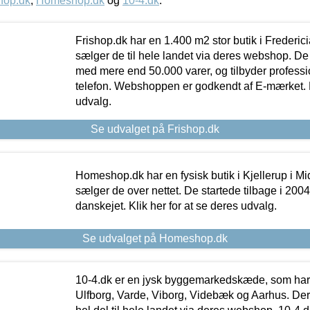
hop.dk
,
Homeshop.dk
og
10-4.dk
.
Frishop.dk har en 1.400 m2 stor butik i Frederic
sælger de til hele landet via deres webshop. De h
med mere end 50.000 varer, og tilbyder professi
telefon. Webshoppen er godkendt af E-mærket. Kl
udvalg.
Se udvalget på Frishop.dk
Homeshop.dk har en fysisk butik i Kjellerup i Mid
sælger de over nettet. De startede tilbage i 200
danskejet. Klik her for at se deres udvalg.
Se udvalget på Homeshop.dk
10-4.dk er en jysk byggemarkedskæde, som har 
Ulfborg, Varde, Viborg, Videbæk og Aarhus. De