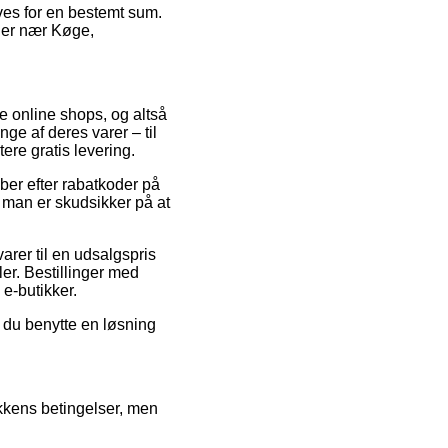
rves for en bestemt sum.
 er nær Køge,
ge online shops, og altså
ge af deres varer – til
ere gratis levering.
aber efter rabatkoder på
 man er skudsikker på at
arer til en udsalgspris
ler. Bestillinger med
 e-butikker.
r du benytte en løsning
ikkens betingelser, men