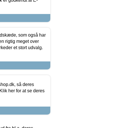
k er godkendt af E-
edskæde, som også har
en rigtig meget over
keder et stort udvalg.
hop.dk, så deres
lik her for at se deres