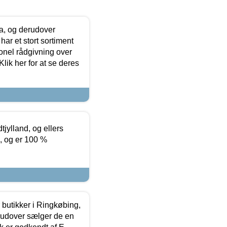
ia, og derudover
ar et stort sortiment
onel rådgivning over
ik her for at se deres
tjylland, og ellers
4, og er 100 %
butikker i Ringkøbing,
rudover sælger de en