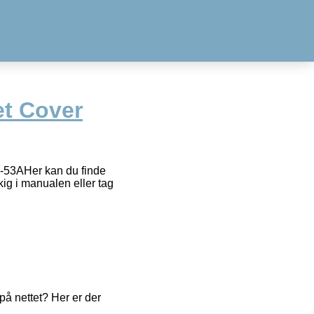
et Cover
4-53AHer kan du finde
kig i manualen eller tag
å nettet? Her er der