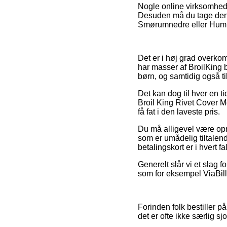
Nogle online virksomheder
Desuden må du tage den 
Smørumnedre eller Humleb
Det er i høj grad overkomm
har masser af BroilKing b
børn, og samtidig også ti
Det kan dog til hver en t
Broil King Rivet Cover M
få fat i den laveste pris.
Du må alligevel være opmæ
som er umådelig tiltalend
betalingskort er i hvert f
Generelt slår vi et slag 
som for eksempel ViaBill
Forinden folk bestiller 
det er ofte ikke særlig sjo