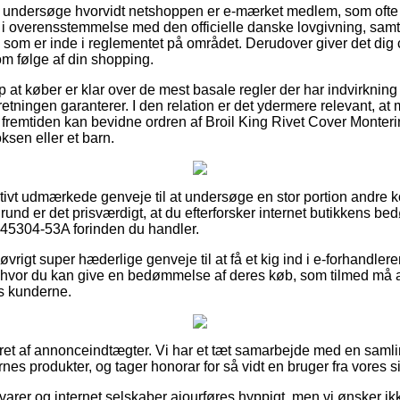
r at undersøge hvorvidt netshoppen er e-mærket medlem, som ofte
i overensstemmelse med den officielle danske lovgivning, samt 
 som er inde i reglementet på området. Derudover giver det dig 
om følge af din shopping.
 at køber er klar over de mest basale regler der har indvirkning 
rretningen garanterer. I den relation er det ydermere relevant, at
 fremtiden kan bevidne ordren af Broil King Rivet Cover Monte
ksen eller et barn.
elativt udmærkede genveje til at undersøge en stor portion andre
rund er det prisværdigt, at du efterforsker internet butikkens b
 45304-53A forinden du handler.
 øvrigt super hæderlige genveje til at få et kig ind i e-forhandle
hvor du kan give en bedømmelse af deres køb, som tilmed må anv
os kunderne.
eret af annonceindtægter. Vi har et tæt samarbejde med en samli
nes produkter, og tager honorar for så vidt en bruger fra vores si
arer og internet selskaber ajourføres hyppigt, men vi ønsker ikk