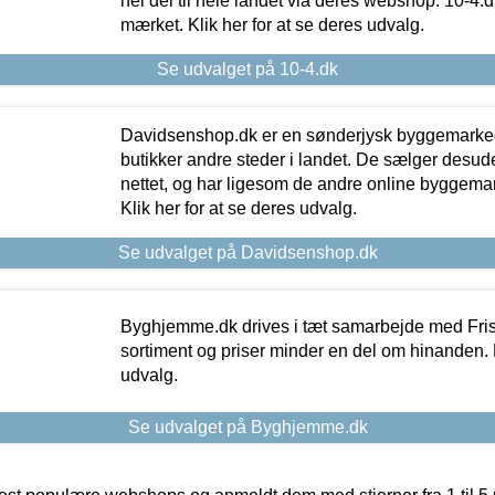
hel del til hele landet via deres webshop. 10-4.d
mærket. Klik her for at se deres udvalg.
Se udvalget på 10-4.dk
Davidsenshop.dk er en sønderjysk byggemark
butikker andre steder i landet. De sælger desud
nettet, og har ligesom de andre online byggemar
Klik her for at se deres udvalg.
Se udvalget på Davidsenshop.dk
Byghjemme.dk drives i tæt samarbejde med Fris
sortiment og priser minder en del om hinanden. K
udvalg.
Se udvalget på Byghjemme.dk