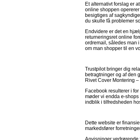
Et alternativt forslag e
online shoppen opererer 
besigtiges af sagkyndige
du skulle få problemer s
Endvidere er det en hjælp
returneringsret online fo
ordremail, således man i
om man shopper til en vo
Trustpilot bringer dig r
betragtninger og af den g
Rivet Cover Montering –
Facebook resulterer i for
møder vi endda e-shops 
indblik i tilfredsheden h
Dette website er finansi
markedsfører forretninger
Anvisninger vedrørende v