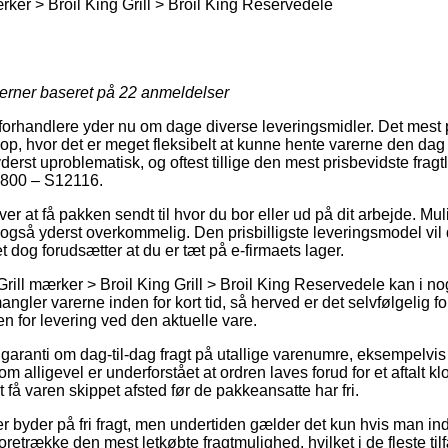
ærker > Broil King Grill > Broil King Reservedele
jerner baseret på
22
anmeldelser
orhandlere yder nu om dage diverse leveringsmidler. Det mest
op, hvor det er meget fleksibelt at kunne hente varerne den dag
derst uproblematisk, og oftest tillige den mest prisbevidste fragt
g 800 – S12116.
 at få pakken sendt til hvor du bor eller ud på dit arbejde. Muli
gså yderst overkommelig. Den prisbilligste leveringsmodel vil d
t dog forudsætter at du er tæt på e-firmaets lager.
Grill mærker > Broil King Grill > Broil King Reservedele kan i no
ler varerne inden for kort tid, så herved er det selvfølgelig fo
n for levering ved den aktuelle vare.
 garanti om dag-til-dag fragt på utallige varenumre, eksempelvis
m alligevel er underforstået at ordren laves forud for et aftalt k
t få varen skippet afsted før de pakkeansatte har fri.
r byder på fri fragt, men undertiden gælder det kun hvis man in
etrække den mest letkøbte fragtmulighed, hvilket i de fleste ti