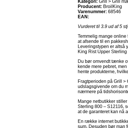
Kategori:
Grill > Grill m
Producent:
BroilKing
Varenummer:
68546
EAN:
Vurderet til
3.9
ud af 5 st
Temmelig mange online f
at afsende til en pakkesh
Leveringstypen er altså y
King Rist Upper Sterlin
Du bør omvendt tænke over
kende mere pebret, men o
hente produkterne, hvilke
Fragtperioden på Grill > 
udslagsgivende om du mang
nærmere på tidshorisonte
Mange netbutikker stiller
Sterling 800 – S12116, so
at de garanteret kan nå a
En række internet butikke
sum. Desuden bør man for