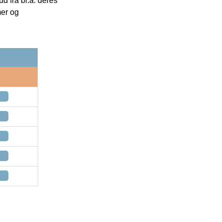
 fra bl.a. deres
mer og