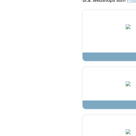
bl.a. webshops som
Fris