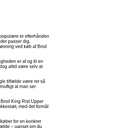
 populære er efterhånden
 der passer dig.
løsning ved køb af Broil
gheden er af og til en
og altid være selv at
gle tilfælde være ret så
rnuftigt at man ser
 Broil King Rist Upper
lokkeslæt, med det formål
dkøber for en konkret
lfælde – uanset om du