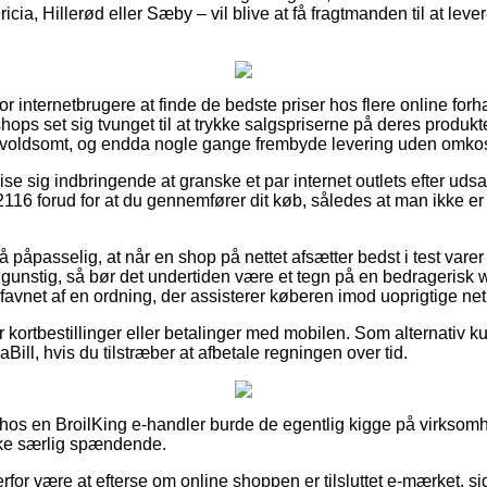
icia, Hillerød eller Sæby – vil blive at få fragtmanden til at levere
for internetbrugere at finde de bedste priser hos flere online forh
shops set sig tvunget til at trykke salgspriserne på deres produkte
– voldsomt, og endda nogle gange frembyde levering uden omkos
vise sig indbringende at granske et par internet outlets efter udsa
16 forud for at du gennemfører dit køb, således at man ikke er 
 påpasselig, at når en shop på nettet afsætter bedst i test varer 
gunstig, så bør det undertiden være et tegn på en bedragerisk
avnet af en ordning, der assisterer køberen imod uoprigtige net
for kortbestillinger eller betalinger med mobilen. Som alternativ
Bill, hvis du tilstræber at afbetale regningen over tid.
hos en BroilKing e-handler burde de egentlig kigge på virksom
kke særlig spændende.
erfor være at efterse om online shoppen er tilsluttet e-mærket, si