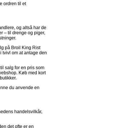
 ordren til et
andlere, og altså har de
r – til drenge og piger,
tninger.
lg på Broil King Rist
i tvivl om at antage den
til salg for en pris som
 webshop. Køb med kort
butikker.
 kunne du anvende en
hedens handelsvilkår,
den det ofte er en