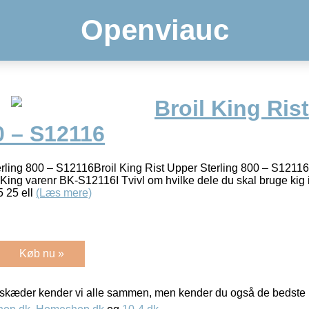
Openviauc
Broil King Ris
0 – S12116
erling 800 – S12116Broil King Rist Upper Sterling 800 – S1211
l King varenr BK-S12116I Tvivl om hvilke dele du skal bruge kig i
5 25 ell
(Læs mere)
Køb nu »
kæder kender vi alle sammen, men kender du også de bedste p