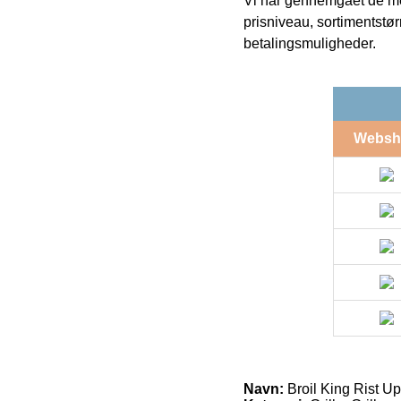
Vi har gennemgået de mes
prisniveau, sortimentstø
betalingsmuligheder.
Websh
Navn:
Broil King Rist U