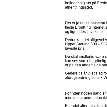
befinder sig tæt på Freder
afhentningssted.
Det er jo ret så bekvemt 
fleste BroilKing internet 
og ligeledes til voksne 
Derfor kan det alligevel 
Upper Sterling 800 – S121
laveste pris.
Du skal imidlertid være så
kan ses som ubegribelig 
er på den anden side omf
Generelt slår vi et slag 
afdragsordning som fx Via
Forinden nogen handler 
men det er undertiden i
Et andet alternativ kan d