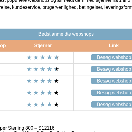
t populære webshops og anmeldt dem med stjerner fra 1 til 5 ud
rrelse, kundeservice, brugervenlighed, betingelser, leveringsfor
Bedst anmeldte webshops
op
Stjerner
Link
Besøg webshop
Besøg webshop
Besøg webshop
Besøg webshop
Besøg webshop
pper Sterling 800 – S12116