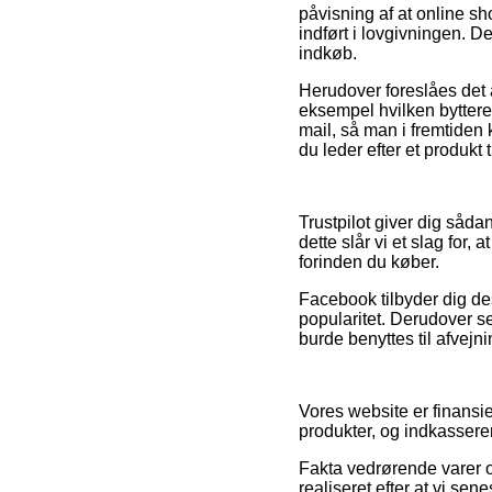
påvisning af at online sho
indført i lovgivningen. 
indkøb.
Herudover foreslåes det 
eksempel hvilken byttere
mail, så man i fremtiden
du leder efter et produkt 
Trustpilot giver dig såd
dette slår vi et slag for
forinden du køber.
Facebook tilbyder dig d
popularitet. Derudover se
burde benyttes til afvejn
Vores website er finansie
produkter, og indkasserer
Fakta vedrørende varer og
realiseret efter at vi se