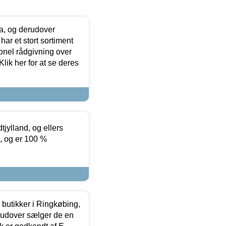
ia, og derudover
ar et stort sortiment
onel rådgivning over
ik her for at se deres
tjylland, og ellers
4, og er 100 %
butikker i Ringkøbing,
rudover sælger de en