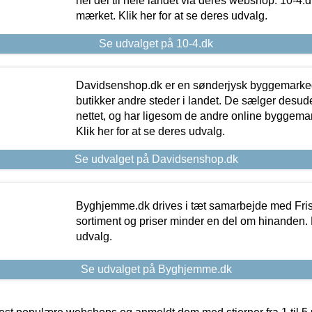
hel del til hele landet via deres webshop. 10-4.d
mærket. Klik her for at se deres udvalg.
Se udvalget på 10-4.dk
Davidsenshop.dk er en sønderjysk byggemark
butikker andre steder i landet. De sælger desud
nettet, og har ligesom de andre online byggemar
Klik her for at se deres udvalg.
Se udvalget på Davidsenshop.dk
Byghjemme.dk drives i tæt samarbejde med Fris
sortiment og priser minder en del om hinanden. K
udvalg.
Se udvalget på Byghjemme.dk