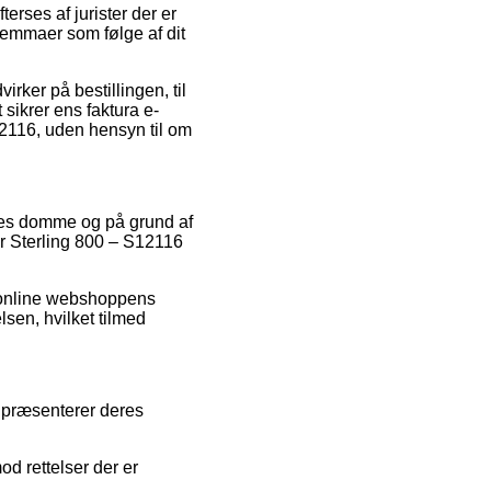
erses af jurister der er
lemmaer som følge af dit
ker på bestillingen, til
sikrer ens faktura e-
12116, uden hensyn til om
eres domme og på grund af
per Sterling 800 – S12116
m online webshoppens
lsen, hvilket tilmed
vi præsenterer deres
d rettelser der er