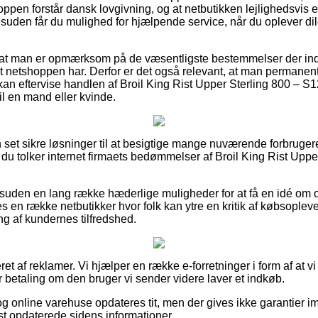
ppen forstår dansk lovgivning, og at netbutikken lejlighedsvis eft
Desuden får du mulighed for hjælpende service, når du oplever di
at man er opmærksom på de væsentligste bestemmelser der indvir
t netshoppen har. Derfor er det også relevant, at man permanent 
 kan eftervise handlen af Broil King Rist Upper Sterling 800 – S
til en mand eller kvinde.
an set sikre løsninger til at besigtige mange nuværende forbrug
, at du tolker internet firmaets bedømmelser af Broil King Rist Up
esuden en lang række hæderlige muligheder for at få en idé o
s en række netbutikker hvor folk kan ytre en kritik af købsopleve
ing af kundernes tilfredshed.
ret af reklamer. Vi hjælper en række e-forretninger i form af at 
 betaling om den bruger vi sender videre laver et indkøb.
 online varehuse opdateres tit, men der gives ikke garantier imo
nest opdaterede sidens informationer.