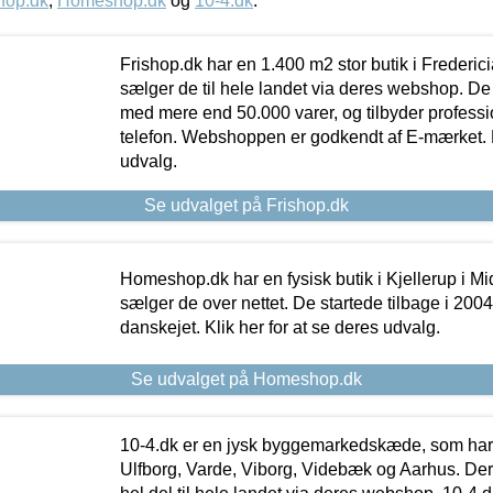
hop.dk
,
Homeshop.dk
og
10-4.dk
.
Frishop.dk har en 1.400 m2 stor butik i Frederic
sælger de til hele landet via deres webshop. De h
med mere end 50.000 varer, og tilbyder professi
telefon. Webshoppen er godkendt af E-mærket. Kl
udvalg.
Se udvalget på Frishop.dk
Homeshop.dk har en fysisk butik i Kjellerup i Mid
sælger de over nettet. De startede tilbage i 200
danskejet. Klik her for at se deres udvalg.
Se udvalget på Homeshop.dk
10-4.dk er en jysk byggemarkedskæde, som har 
Ulfborg, Varde, Viborg, Videbæk og Aarhus. De