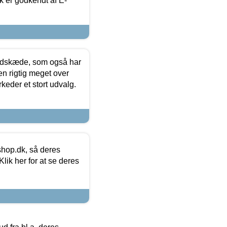
k er godkendt af E-
edskæde, som også har
en rigtig meget over
keder et stort udvalg.
hop.dk, så deres
lik her for at se deres