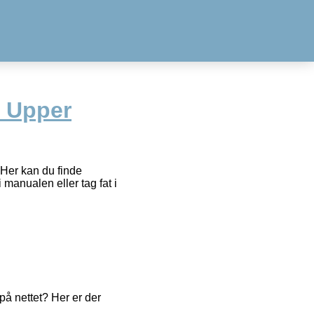
t Upper
6Her kan du finde
 manualen eller tag fat i
å nettet? Her er der