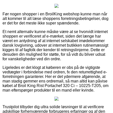
Før nogen shopper i en BroilKing webshop kunne man når
alt kommer til alt læse shoppens forretningsbetingelser, dog
er det for det meste ikke super spændende.
Et nemt alternativ kunne måske være at se hvorvidt internet
shoppen er verificeret af e-mærket, siden det længe har
været en antydning af at internet selskabet imødekommer
dansk lovgivning, udover at internet butikken rutinemæssigt
kigges til af fagfolk der kender til retningslinjerne. Dette er
desuden din mulighed for støtte, for så vidt du bliver udsat
for vanskeligheder ved din ordre.
Ligeledes er det klogt at køberen er obs på de vigtigste
vedtægter i forbindelse med ordren, fx den returrettighed e-
forretningen garanterer. Her er det ydermere afgørende, at
man stadig gemmer ens ordremail, så man altid kan påvise
købet af Broil King Rist Portachef 320 Ci – 10225-T205, om
man efterspørger produkter til en mand eller kvinde.
Trustpilot tilbyder dig ultra solide løsninger til at verificere
adskillige forhenværende forbrugeres erfaringer og af den