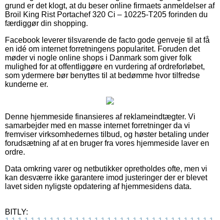
grund er det klogt, at du beser online firmaets anmeldelser af
Broil King Rist Portachef 320 Ci – 10225-T205 forinden du
færdiggør din shopping.
Facebook leverer tilsvarende de facto gode genveje til at få
en idé om internet forretningens popularitet. Foruden det
møder vi nogle online shops i Danmark som giver folk
mulighed for at offentliggøre en vurdering af ordreforløbet,
som ydermere bør benyttes til at bedømme hvor tilfredse
kunderne er.
Denne hjemmeside finansieres af reklameindtægter. Vi
samarbejder med en masse internet forretninger da vi
fremviser virksomhedernes tilbud, og høster betaling under
forudsætning af at en bruger fra vores hjemmeside laver en
ordre.
Data omkring varer og netbutikker opretholdes ofte, men vi
kan desværre ikke garantere imod justeringer der er blevet
lavet siden nyligste opdatering af hjemmesidens data.
BITLY: