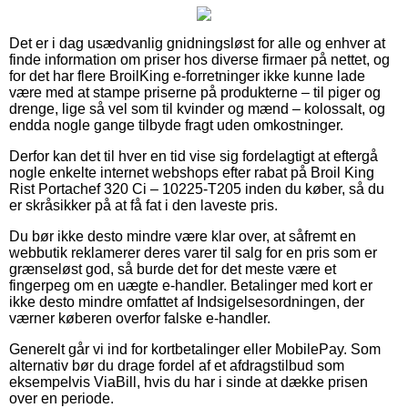
Det er i dag usædvanlig gnidningsløst for alle og enhver at
finde information om priser hos diverse firmaer på nettet, og
for det har flere BroilKing e-forretninger ikke kunne lade
være med at stampe priserne på produkterne – til piger og
drenge, lige så vel som til kvinder og mænd – kolossalt, og
endda nogle gange tilbyde fragt uden omkostninger.
Derfor kan det til hver en tid vise sig fordelagtigt at eftergå
nogle enkelte internet webshops efter rabat på Broil King
Rist Portachef 320 Ci – 10225-T205 inden du køber, så du
er skråsikker på at få fat i den laveste pris.
Du bør ikke desto mindre være klar over, at såfremt en
webbutik reklamerer deres varer til salg for en pris som er
grænseløst god, så burde det for det meste være et
fingerpeg om en uægte e-handler. Betalinger med kort er
ikke desto mindre omfattet af Indsigelsesordningen, der
værner køberen overfor falske e-handler.
Generelt går vi ind for kortbetalinger eller MobilePay. Som
alternativ bør du drage fordel af et afdragstilbud som
eksempelvis ViaBill, hvis du har i sinde at dække prisen
over en periode.