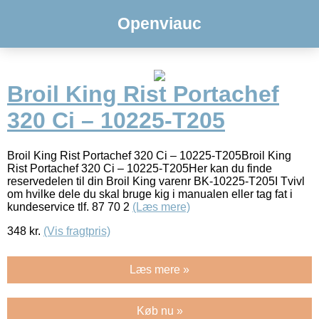
Openviauc
Broil King Rist Portachef
320 Ci – 10225-T205
Broil King Rist Portachef 320 Ci – 10225-T205Broil King
Rist Portachef 320 Ci – 10225-T205Her kan du finde
reservedelen til din Broil King varenr BK-10225-T205I Tvivl
om hvilke dele du skal bruge kig i manualen eller tag fat i
kundeservice tlf. 87 70 2
(Læs mere)
348
kr.
(Vis fragtpris)
Læs mere »
Køb nu »