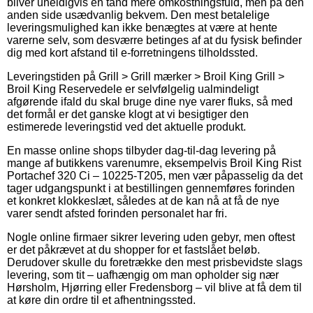
bliver uheldigvis en tand mere omkostningsfuld, men på den
anden side usædvanlig bekvem. Den mest betalelige
leveringsmulighed kan ikke benægtes at være at hente
varerne selv, som desværre betinges af at du fysisk befinder
dig med kort afstand til e-forretningens tilholdssted.
Leveringstiden på Grill > Grill mærker > Broil King Grill >
Broil King Reservedele er selvfølgelig ualmindeligt
afgørende ifald du skal bruge dine nye varer fluks, så med
det formål er det ganske klogt at vi besigtiger den
estimerede leveringstid ved det aktuelle produkt.
En masse online shops tilbyder dag-til-dag levering på
mange af butikkens varenumre, eksempelvis Broil King Rist
Portachef 320 Ci – 10225-T205, men vær påpasselig da det
tager udgangspunkt i at bestillingen gennemføres forinden
et konkret klokkeslæt, således at de kan nå at få de nye
varer sendt afsted forinden personalet har fri.
Nogle online firmaer sikrer levering uden gebyr, men oftest
er det påkrævet at du shopper for et fastslået beløb.
Derudover skulle du foretrække den mest prisbevidste slags
levering, som tit – uafhængig om man opholder sig nær
Hørsholm, Hjørring eller Fredensborg – vil blive at få dem til
at køre din ordre til et afhentningssted.