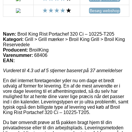
Besøg webshop
Navn:
Broil King Rist Portachef 320 Ci – 10225-T205
Kategori:
Grill > Grill mærker > Broil King Grill > Broil King
Reservedele
Producent:
BroilKing
Varenummer:
68406
EAN:
Vurderet til
4.3
ud af 5 stjerner baseret på
37
anmeldelser
En del internet foretagender yder nu om dage et bredt
udvalg af former for levering. En af de mest anvendte er i
vore dage levering til et afhentningssted, så du selv har
mulighed for at hente dine varer lige præcis når det passer
ind i din kalender. Leveringstypen er jo ultra problemfri, samt
typisk også den billigste type af levering ved køb af Broil
King Rist Portachef 320 Ci – 10225-T205.
Du bør omvendt prøve at få pakken bragt hjem til din
privatadresse eller til din arbejdsplads. Leveringsmetoden