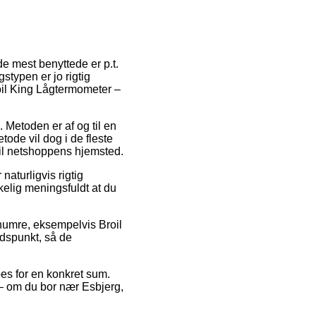
de mest benyttede er p.t.
stypen er jo rigtig
oil King Lågtermometer –
. Metoden er af og til en
ode vil dog i de fleste
til netshoppens hjemsted.
naturligvis rigtig
rkelig meningsfuldt at du
numre, eksempelvis Broil
idspunkt, så de
pes for en konkret sum.
 – om du bor nær Esbjerg,