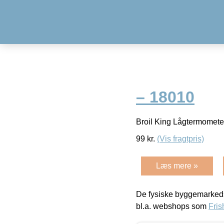
– 18010
Broil King Lågtermomet
99
kr.
(Vis fragtpris)
Læs mere »
De fysiske byggemarkeds
bl.a. webshops som
Fris