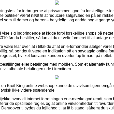
ningsløst for forbrugerne at prissammenligne fra forskellige e-for
ine butikker været nødt til at reducere salgsværdien på en række a
vel som til damer og herrer – betydeligt, og endda nogle gange 
d vise sig indbringende at kigge forbi forskellige shops på nettet
0 før du bestiller, sådan at du er velinformeret til at antage de
 være klar over, at i tilfælde af at en e-forhandler sælger varer 
billig, så bør det tit være en indikation på en snydagtig online f
et regelsæt, hvilket forsvarer kunden overfor fup firmaer på nettet.
tbestillinger eller betalinger med mobilen. Som et alternativ kunn
 du vil afbetale betalingen ude i fremtiden.
 en Broil King online webshop kunne de utvivlsomt gennemgå
g typisk ikke videre spændende.
 tjekke hvorvidt internet forretningen er e-mærke godkendt, som 
erer de opstillede regler, og at online virksomheden tit revurder
erudover tilbydes du lejlighed til at få bistand, såfremt du skul