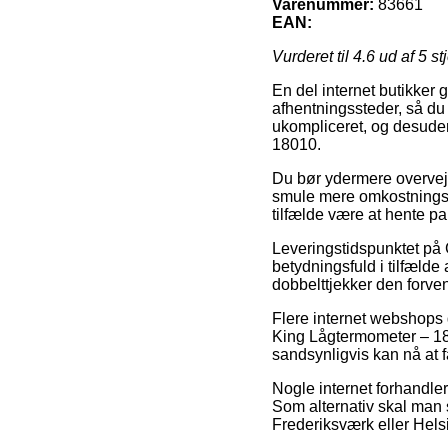
Varenummer:
83661
EAN:
Vurderet til
4.6
ud af 5 st
En del internet butikker 
afhentningssteder, så du 
ukompliceret, og desuden
18010.
Du bør ydermere overveje a
smule mere omkostningsfu
tilfælde være at hente pa
Leveringstidspunktet på Gr
betydningsfuld i tilfælde 
dobbelttjekker den forv
Flere internet webshops
King Lågtermometer – 180
sandsynligvis kan nå at 
Nogle internet forhandler
Som alternativ skal man 
Frederiksværk eller Helsin