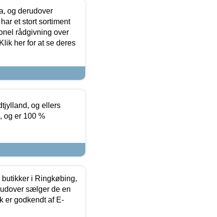
ia, og derudover
ar et stort sortiment
onel rådgivning over
ik her for at se deres
tjylland, og ellers
4, og er 100 %
butikker i Ringkøbing,
rudover sælger de en
k er godkendt af E-