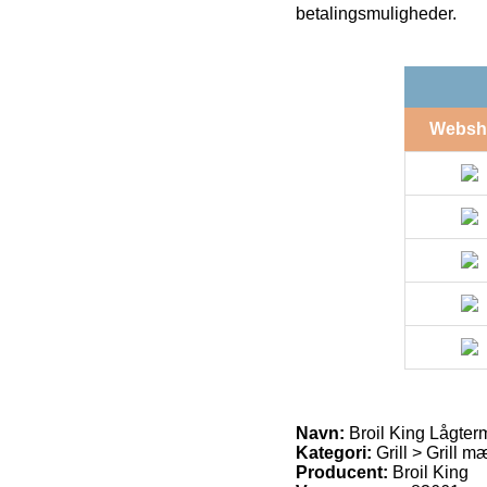
betalingsmuligheder.
Websh
Navn:
Broil King Lågte
Kategori:
Grill > Grill m
Producent:
Broil King