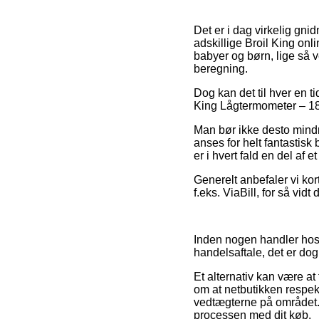
Det er i dag virkelig gnid
adskillige Broil King onl
babyer og børn, lige så 
beregning.
Dog kan det til hver en ti
King Lågtermometer – 1801
Man bør ikke desto mindre
anses for helt fantastisk 
er i hvert fald en del af 
Generelt anbefaler vi kor
f.eks. ViaBill, for så vidt
Inden nogen handler hos
handelsaftale, det er do
Et alternativ kan være at
om at netbutikken respekt
vedtægterne på området. D
processen med dit køb.