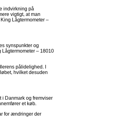
e indvirkning på
rmere vigtigt, at man
l King Lågtermometer –
res synspunkter og
ing Lågtermometer – 18010
lerens pålidelighed. I
rløbet, hvilket desuden
t i Danmark og fremviser
nnemfører et køb.
ar for ændringer der