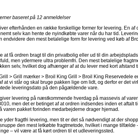
jerner baseret på
12
anmeldelser
giver efterhånden en række forskellige former for levering. En af 
nemt selv kan hente de nyindkøbte varer når du har tid. Levering
 endvidere den mest betalelige form for levering ved køb af Br
t få ordren bragt til din privatbolig eller ud til din arbejdsplads
ld, men ydermere ultra problemfri. Den mest betalelige fragtmet
kken selv, hvilket dog afhænger af at du lever med kort afstand 
ill > Grill mærker > Broil King Grill > Broil King Reservedele er 
af at vi står og skal bruge pakken lige om lidt, og derfor er det vi
entede leveringsdato på den pågældende vare.
 giver levering på næstkommende hverdag på massevis af vare
10, men det er betinget af at ordren indsendes inden et aftalt t
få varen pakket forinden medarbejderne drager hjemad.
e yder fragtfri levering, men tit er det så nødvendigt at der shop
snuppe den mest letkøbte fragtmetode, hvilket i mange tilfælde
ge – vil være at få kørt ordren til et udleveringssted.