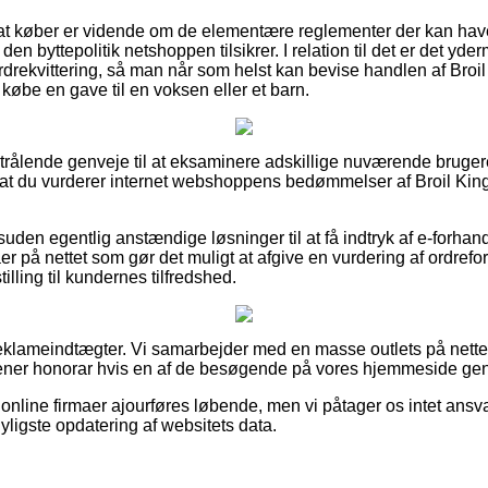
 at køber er vidende om de elementære reglementer der kan hav
den byttepolitik netshoppen tilsikrer. I relation til det er det yde
drekvittering, så man når som helst kan bevise handlen af Broi
købe en gave til en voksen eller et barn.
 strålende genveje til at eksaminere adskillige nuværende bruge
or, at du vurderer internet webshoppens bedømmelser af Broil K
den egentlig anstændige løsninger til at få indtryk af e-forhand
er på nettet som gør det muligt at afgive en vurdering af ordrefo
tilling til kundernes tilfredshed.
reklameindtægter. Vi samarbejder med en masse outlets på nette
tjener honorar hvis en af de besøgende på vores hjemmeside ge
online firmaer ajourføres løbende, men vi påtager os intet ansv
nyligste opdatering af websitets data.