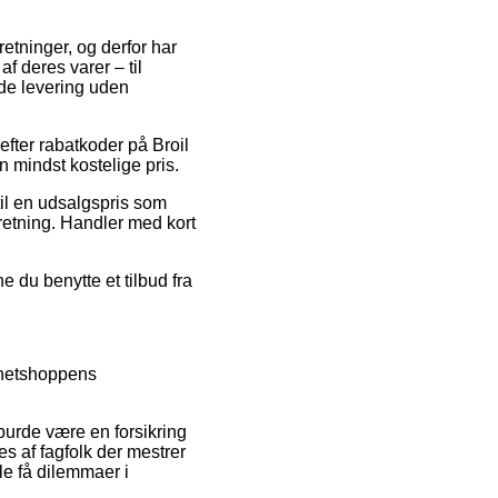
retninger, og derfor har
f deres varer – til
yde levering uden
 efter rabatkoder på Broil
n mindst kostelige pris.
til en udsalgspris som
orretning. Handler med kort
e du benytte et tilbud fra
 netshoppens
burde være en forsikring
es af fagfolk der mestrer
le få dilemmaer i