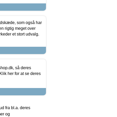
edskæde, som også har
en rigtig meget over
keder et stort udvalg.
hop.dk, så deres
lik her for at se deres
 fra bl.a. deres
mer og