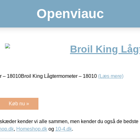
Openviauc
Broil King Lå
er – 18010Broil King Lågtermometer – 18010
(Læs mere)
Køb nu »
kæder kender vi alle sammen, men kender du også de bedste p
hop.dk
,
Homeshop.dk
og
10-4.dk
.