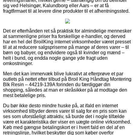
leveringsmanér, hvilket gerne – uafhængig om du befinder
sig ved Helsingør, Kalundborg eller Aars – er at få
fragtfirmaet til at levere dine produkter til et afhentningssted.
Det er efterhånden ret så praktisk for almindelige mennesker
at sammenligne priser fra forskellige e-handler, og derved
har en hel del BroilKing internet virksomheder været presset
til at at reducere salgspriserne på mange af deres varer – til
børn og babyer, og endvidere også til kvinder og mænd –
helt i bund, og endda nogle gange yde fragt uden
omkostninger.
Men det kan immervæk blive lukrativt at efterprøve et par
outlets på nettet efter tilbud på Broil King Håndtag Montering
Blk Resin – 44219-139A forinden du færdiggør din
shopping, således at man er skråsikker på at modtage den
mest betalelige pris.
Du bør ikke desto mindre huske på, at ifald en internet
virksomhed tilbyder deres varer til salg for en pris som kan
ses som uforståeligt attraktiv, så burde det i nogle tilfælde
være et karakteristika der viser en uægte online virksomhed.
Køb med gængse betalingskort er i hvert fald en del af en
retningslinje, hvilket beskytter dig som køber overfor