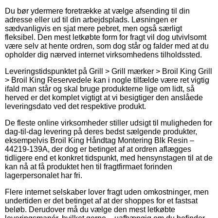
Du bør ydermere foretrække at vælge afsending til din
adresse eller ud til din arbejdsplads. Løsningen er
sædvanligvis en sjat mere pebret, men også særligt
fleksibel. Den mest letkøbte form for fragt vil dog utvivlsomt
være selv at hente ordren, som dog står og falder med at du
opholder dig nærved internet virksomhedens tilholdssted.
Leveringstidspunktet på Grill > Grill mærker > Broil King Grill
> Broil King Reservedele kan i nogle tilfælde være ret vigtig
ifald man står og skal bruge produkterne lige om lidt, så
herved er det komplet vigtigt at vi besigtiger den anslåede
leveringsdato ved det respektive produkt.
De fleste online virksomheder stiller udsigt til muligheden for
dag-til-dag levering på deres bedst sælgende produkter,
eksempelvis Broil King Håndtag Montering Blk Resin –
44219-139A, der dog er betinget af at ordren aflægges
tidligere end et konkret tidspunkt, med hensynstagen til at de
kan nå at få produktet hen til fragtfirmaet forinden
lagerpersonalet har fri.
Flere internet selskaber lover fragt uden omkostninger, men
undertiden er det betinget af at der shoppes for et fastsat
beløb. Derudover må du vælge den mest letkøbte