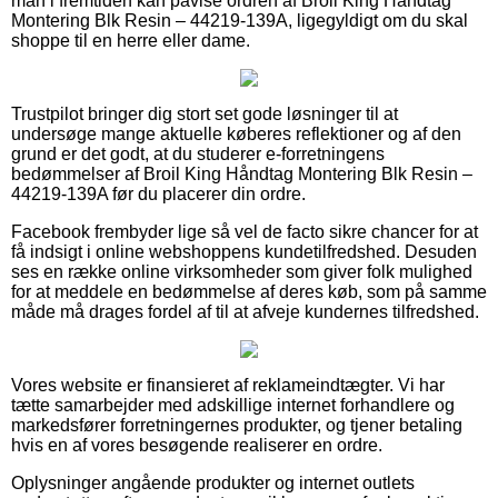
man i fremtiden kan påvise ordren af Broil King Håndtag
Montering Blk Resin – 44219-139A, ligegyldigt om du skal
shoppe til en herre eller dame.
Trustpilot bringer dig stort set gode løsninger til at
undersøge mange aktuelle køberes reflektioner og af den
grund er det godt, at du studerer e-forretningens
bedømmelser af Broil King Håndtag Montering Blk Resin –
44219-139A før du placerer din ordre.
Facebook frembyder lige så vel de facto sikre chancer for at
få indsigt i online webshoppens kundetilfredshed. Desuden
ses en række online virksomheder som giver folk mulighed
for at meddele en bedømmelse af deres køb, som på samme
måde må drages fordel af til at afveje kundernes tilfredshed.
Vores website er finansieret af reklameindtægter. Vi har
tætte samarbejder med adskillige internet forhandlere og
markedsfører forretningernes produkter, og tjener betaling
hvis en af vores besøgende realiserer en ordre.
Oplysninger angående produkter og internet outlets