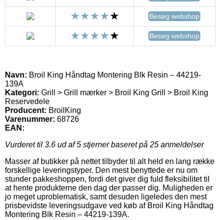
Besøg webshop
Besøg webshop
Navn:
Broil King Håndtag Montering Blk Resin – 44219-
139A
Kategori:
Grill > Grill mærker > Broil King Grill > Broil King
Reservedele
Producent:
BroilKing
Varenummer:
68726
EAN:
Vurderet til
3.6
ud af 5 stjerner baseret på
25
anmeldelser
Masser af butikker på nettet tilbyder til alt held en lang række
forskellige leveringstyper. Den mest benyttede er nu om
stunder pakkeshoppen, fordi det giver dig fuld fleksibilitet til
at hente produkterne den dag der passer dig. Muligheden er
jo meget uproblematisk, samt desuden ligeledes den mest
prisbevidste leveringsudgave ved køb af Broil King Håndtag
Montering Blk Resin – 44219-139A.