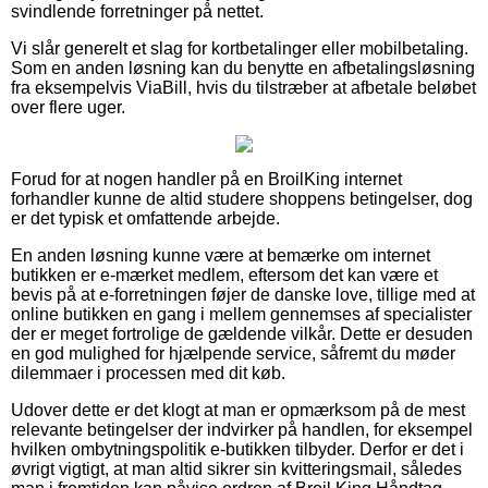
svindlende forretninger på nettet.
Vi slår generelt et slag for kortbetalinger eller mobilbetaling.
Som en anden løsning kan du benytte en afbetalingsløsning
fra eksempelvis ViaBill, hvis du tilstræber at afbetale beløbet
over flere uger.
Forud for at nogen handler på en BroilKing internet
forhandler kunne de altid studere shoppens betingelser, dog
er det typisk et omfattende arbejde.
En anden løsning kunne være at bemærke om internet
butikken er e-mærket medlem, eftersom det kan være et
bevis på at e-forretningen føjer de danske love, tillige med at
online butikken en gang i mellem gennemses af specialister
der er meget fortrolige de gældende vilkår. Dette er desuden
en god mulighed for hjælpende service, såfremt du møder
dilemmaer i processen med dit køb.
Udover dette er det klogt at man er opmærksom på de mest
relevante betingelser der indvirker på handlen, for eksempel
hvilken ombytningspolitik e-butikken tilbyder. Derfor er det i
øvrigt vigtigt, at man altid sikrer sin kvitteringsmail, således