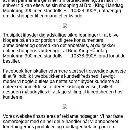
at man permanent gemmer sin ordrekvittering, så man til
enhver tid kan eftervise sin shopping af Broil King Håndtag
Montering 390 med standoffs + – 10338-390A, uafhængig
om du shopper til en mand eller kvinde.
Trustpilot tilbyder dig adskillige sikre løsninger til at blive
klogere på en stor portion tidligere konsumenters
anmeldelser og derved kan det anbefales, at du tjekker
online shoppens vurderinger af Broil King Håndtag
Montering 390 med standoffs + – 10338-390A forud for at du
bestiller.
Facebook fremskaffer ydermere stort set troværdige genveje
til at få indblik i webbutikkens kundetilfredshed. I øvrigt
møder vi nogle outlets på nettet som tilbyder kunderne at
notere en anmeldelse af deres købsoplevelse, hvilket
desuden må udnyttes til at tage stilling til tilfredsheden hos
kunderne.
Vores website finansieres af reklameindtægter. Vi har faste
samarbejder med en hel del e-handler når vi annoncerer
forretningernes produkter, og modtager betaling om en