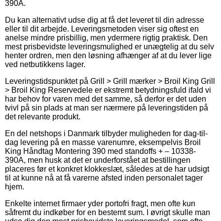
390A.
Du kan alternativt udse dig at få det leveret til din adresse
eller til dit arbejde. Leveringsmetoden viser sig oftest en
anelse mindre prisbillig, men ydermere rigtig praktisk. Den
mest prisbevidste leveringsmulighed er unægtelig at du selv
henter ordren, men den løsning afhænger af at du lever lige
ved netbutikkens lager.
Leveringstidspunktet på Grill > Grill mærker > Broil King Grill
> Broil King Reservedele er ekstremt betydningsfuld ifald vi
har behov for varen med det samme, så derfor er det uden
tvivl på sin plads at man ser nærmere på leveringstiden på
det relevante produkt.
En del netshops i Danmark tilbyder muligheden for dag-til-
dag levering på en masse varenumre, eksempelvis Broil
King Håndtag Montering 390 med standoffs + – 10338-
390A, men husk at det er underforstået at bestillingen
placeres før et konkret klokkeslæt, således at de har udsigt
til at kunne nå at få varerne afsted inden personalet tager
hjem.
Enkelte internet firmaer yder portofri fragt, men ofte kun
såfremt du indkøber for en bestemt sum. I øvrigt skulle man