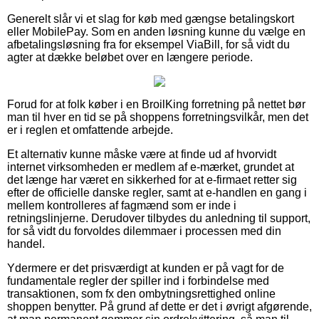
Generelt slår vi et slag for køb med gængse betalingskort
eller MobilePay. Som en anden løsning kunne du vælge en
afbetalingsløsning fra for eksempel ViaBill, for så vidt du
agter at dække beløbet over en længere periode.
Forud for at folk køber i en BroilKing forretning på nettet bør
man til hver en tid se på shoppens forretningsvilkår, men det
er i reglen et omfattende arbejde.
Et alternativ kunne måske være at finde ud af hvorvidt
internet virksomheden er medlem af e-mærket, grundet at
det længe har været en sikkerhed for at e-firmaet retter sig
efter de officielle danske regler, samt at e-handlen en gang i
mellem kontrolleres af fagmænd som er inde i
retningslinjerne. Derudover tilbydes du anledning til support,
for så vidt du forvoldes dilemmaer i processen med din
handel.
Ydermere er det prisværdigt at kunden er på vagt for de
fundamentale regler der spiller ind i forbindelse med
transaktionen, som fx den ombytningsrettighed online
shoppen benytter. På grund af dette er det i øvrigt afgørende,