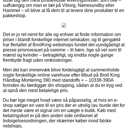
udse dig den mest prisbevidste leveringsmodel, som ofte –
uafhængig om man er tæt på Viborg, Nørresundby eller
Hammel – vil blive at få dem til at levere dine produkter til en
pakkeshop.
Det er jo ret nemt for alle og enhver at finde information om
priser i blandt forskellige internet selskaber, og til gengæld
har flertallet af BroilKing webshops fundet det uundgåeligt at
presse prisniveauet på varerne – til børn, lige så vel som til
mænd og kvinder – betragteligt, og endda nogle gange
frembyde fragt uden omkostninger.
Men det kan immervæk blive fordelagtigt at sammenholde
nogle forskellige online varehuse efter tilbud på Broil King
Håndtag Montering 390 med standoffs + – 10338-390A
forinden du færdiggør din shopping, sådan at du er tryg ved
at opnå den mest betalelige pris.
Du bør lige meget hvad være så påpasselig, at hvis en e-
shop sælger en vare til en pris der er utrolig lav, burde det for
det meste være et signal om en uægte e-butik. Køb med
betalingskort er på den anden side omfavnet af
Indsigelsesordningen, der skærmer køber imod falske
netshops.