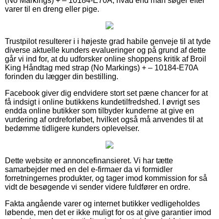
(No Markings) + – 10184-E70A, hvad end man søger efter
varer til en dreng eller pige.
Trustpilot resulterer i i højeste grad habile genveje til at tyde
diverse aktuelle kunders evalueringer og på grund af dette
går vi ind for, at du udforsker online shoppens kritik af Broil
King Håndtag med strap (No Markings) + – 10184-E70A
forinden du lægger din bestilling.
Facebook giver dig endvidere stort set pæne chancer for at
få indsigt i online butikkens kundetilfredshed. I øvrigt ses
endda online butikker som tilbyder kunderne at give en
vurdering af ordreforløbet, hvilket også må anvendes til at
bedømme tidligere kunders oplevelser.
Dette website er annoncefinansieret. Vi har tætte
samarbejder med en del e-firmaer da vi formidler
forretningernes produkter, og tager imod kommission for så
vidt de besøgende vi sender videre fuldfører en ordre.
Fakta angående varer og internet butikker vedligeholdes
løbende, men det er ikke muligt for os at give garantier imod