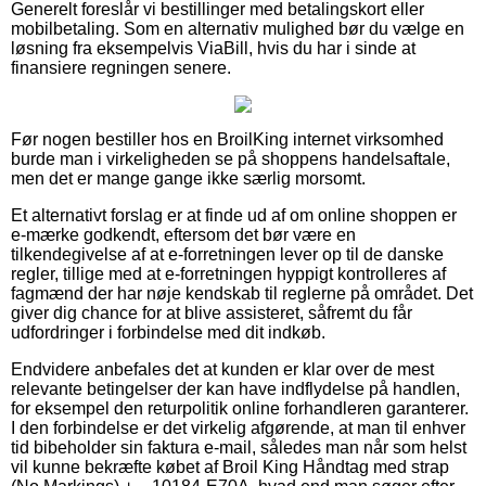
Generelt foreslår vi bestillinger med betalingskort eller
mobilbetaling. Som en alternativ mulighed bør du vælge en
løsning fra eksempelvis ViaBill, hvis du har i sinde at
finansiere regningen senere.
Før nogen bestiller hos en BroilKing internet virksomhed
burde man i virkeligheden se på shoppens handelsaftale,
men det er mange gange ikke særlig morsomt.
Et alternativt forslag er at finde ud af om online shoppen er
e-mærke godkendt, eftersom det bør være en
tilkendegivelse af at e-forretningen lever op til de danske
regler, tillige med at e-forretningen hyppigt kontrolleres af
fagmænd der har nøje kendskab til reglerne på området. Det
giver dig chance for at blive assisteret, såfremt du får
udfordringer i forbindelse med dit indkøb.
Endvidere anbefales det at kunden er klar over de mest
relevante betingelser der kan have indflydelse på handlen,
for eksempel den returpolitik online forhandleren garanterer.
I den forbindelse er det virkelig afgørende, at man til enhver
tid bibeholder sin faktura e-mail, således man når som helst
vil kunne bekræfte købet af Broil King Håndtag med strap