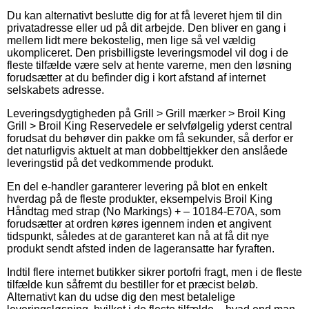
Du kan alternativt beslutte dig for at få leveret hjem til din
privatadresse eller ud på dit arbejde. Den bliver en gang i
mellem lidt mere bekostelig, men lige så vel vældig
ukompliceret. Den prisbilligste leveringsmodel vil dog i de
fleste tilfælde være selv at hente varerne, men den løsning
forudsætter at du befinder dig i kort afstand af internet
selskabets adresse.
Leveringsdygtigheden på Grill > Grill mærker > Broil King
Grill > Broil King Reservedele er selvfølgelig yderst central
forudsat du behøver din pakke om få sekunder, så derfor er
det naturligvis aktuelt at man dobbelttjekker den anslåede
leveringstid på det vedkommende produkt.
En del e-handler garanterer levering på blot en enkelt
hverdag på de fleste produkter, eksempelvis Broil King
Håndtag med strap (No Markings) + – 10184-E70A, som
forudsætter at ordren køres igennem inden et angivent
tidspunkt, således at de garanteret kan nå at få dit nye
produkt sendt afsted inden de lageransatte har fyraften.
Indtil flere internet butikker sikrer portofri fragt, men i de fleste
tilfælde kun såfremt du bestiller for et præcist beløb.
Alternativt kan du udse dig den mest betalelige