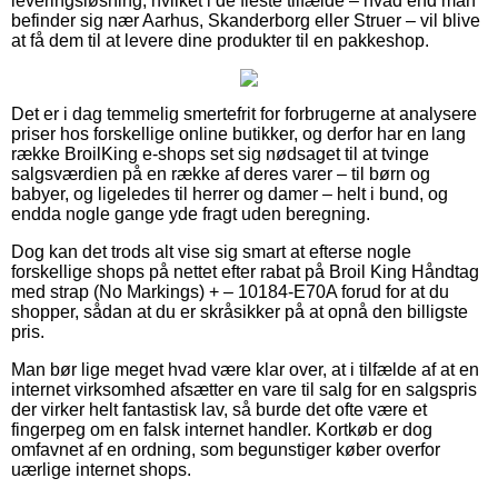
leveringsløsning, hvilket i de fleste tilfælde – hvad end man
befinder sig nær Aarhus, Skanderborg eller Struer – vil blive
at få dem til at levere dine produkter til en pakkeshop.
Det er i dag temmelig smertefrit for forbrugerne at analysere
priser hos forskellige online butikker, og derfor har en lang
række BroilKing e-shops set sig nødsaget til at tvinge
salgsværdien på en række af deres varer – til børn og
babyer, og ligeledes til herrer og damer – helt i bund, og
endda nogle gange yde fragt uden beregning.
Dog kan det trods alt vise sig smart at efterse nogle
forskellige shops på nettet efter rabat på Broil King Håndtag
med strap (No Markings) + – 10184-E70A forud for at du
shopper, sådan at du er skråsikker på at opnå den billigste
pris.
Man bør lige meget hvad være klar over, at i tilfælde af at en
internet virksomhed afsætter en vare til salg for en salgspris
der virker helt fantastisk lav, så burde det ofte være et
fingerpeg om en falsk internet handler. Kortkøb er dog
omfavnet af en ordning, som begunstiger køber overfor
uærlige internet shops.