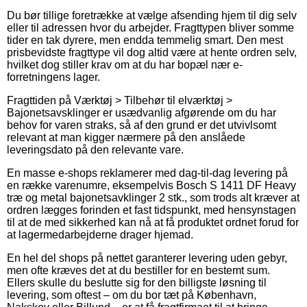
Du bør tillige foretrække at vælge afsending hjem til dig selv
eller til adressen hvor du arbejder. Fragttypen bliver somme
tider en tak dyrere, men endda temmelig smart. Den mest
prisbevidste fragttype vil dog altid være at hente ordren selv,
hvilket dog stiller krav om at du har bopæl nær e-
forretningens lager.
Fragttiden på Værktøj > Tilbehør til elværktøj >
Bajonetsavsklinger er usædvanlig afgørende om du har
behov for varen straks, så af den grund er det utvivlsomt
relevant at man kigger nærmere på den anslåede
leveringsdato på den relevante vare.
En masse e-shops reklamerer med dag-til-dag levering på
en række varenumre, eksempelvis Bosch S 1411 DF Heavy
træ og metal bajonetsavklinger 2 stk., som trods alt kræver at
ordren lægges forinden et fast tidspunkt, med hensynstagen
til at de med sikkerhed kan nå at få produktet ordnet forud for
at lagermedarbejderne drager hjemad.
En hel del shops på nettet garanterer levering uden gebyr,
men ofte kræves det at du bestiller for en bestemt sum.
Ellers skulle du beslutte sig for den billigste løsning til
levering, som oftest – om du bor tæt på København,