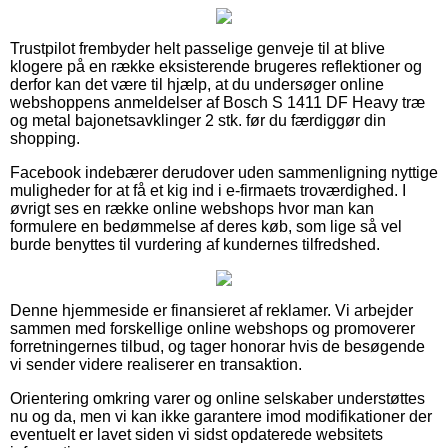
Trustpilot frembyder helt passelige genveje til at blive
klogere på en række eksisterende brugeres reflektioner og
derfor kan det være til hjælp, at du undersøger online
webshoppens anmeldelser af Bosch S 1411 DF Heavy træ
og metal bajonetsavklinger 2 stk. før du færdiggør din
shopping.
Facebook indebærer derudover uden sammenligning nyttige
muligheder for at få et kig ind i e-firmaets troværdighed. I
øvrigt ses en række online webshops hvor man kan
formulere en bedømmelse af deres køb, som lige så vel
burde benyttes til vurdering af kundernes tilfredshed.
Denne hjemmeside er finansieret af reklamer. Vi arbejder
sammen med forskellige online webshops og promoverer
forretningernes tilbud, og tager honorar hvis de besøgende
vi sender videre realiserer en transaktion.
Orientering omkring varer og online selskaber understøttes
nu og da, men vi kan ikke garantere imod modifikationer der
eventuelt er lavet siden vi sidst opdaterede websitets