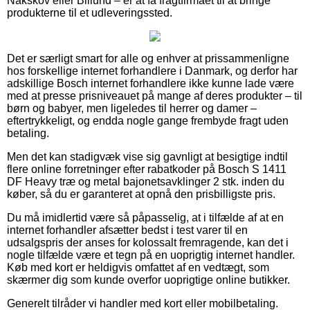
Nakskov eller Billund – er at få fragtfirmaet til at bringe
produkterne til et udleveringssted.
Det er særligt smart for alle og enhver at prissammenligne
hos forskellige internet forhandlere i Danmark, og derfor har
adskillige Bosch internet forhandlere ikke kunne lade være
med at presse prisniveauet på mange af deres produkter – til
børn og babyer, men ligeledes til herrer og damer –
eftertrykkeligt, og endda nogle gange frembyde fragt uden
betaling.
Men det kan stadigvæk vise sig gavnligt at besigtige indtil
flere online forretninger efter rabatkoder på Bosch S 1411
DF Heavy træ og metal bajonetsavklinger 2 stk. inden du
køber, så du er garanteret at opnå den prisbilligste pris.
Du må imidlertid være så påpasselig, at i tilfælde af at en
internet forhandler afsætter bedst i test varer til en
udsalgspris der anses for kolossalt fremragende, kan det i
nogle tilfælde være et tegn på en uoprigtig internet handler.
Køb med kort er heldigvis omfattet af en vedtægt, som
skærmer dig som kunde overfor uoprigtige online butikker.
Generelt tilråder vi handler med kort eller mobilbetaling.