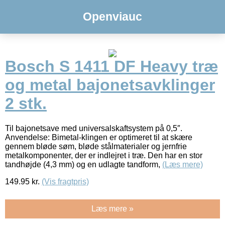
Openviauc
Bosch S 1411 DF Heavy træ
og metal bajonetsavklinger
2 stk.
Til bajonetsave med universalskaftsystem på 0,5″.
Anvendelse: Bimetal-klingen er optimeret til at skære
gennem bløde søm, bløde stålmaterialer og jernfrie
metalkomponenter, der er indlejret i træ. Den har en stor
tandhøjde (4,3 mm) og en udlagte tandform,
(Læs mere)
149.95
kr.
(Vis fragtpris)
Læs mere »