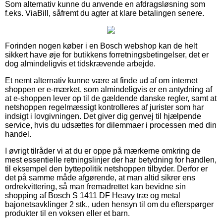
Som alternativ kunne du anvende en afdragsløsning som
f.eks. ViaBill, såfremt du agter at klare betalingen senere.
Forinden nogen køber i en Bosch webshop kan de helt
sikkert have øje for butikkens forretningsbetingelser, det er
dog almindeligvis et tidskrævende arbejde.
Et nemt alternativ kunne være at finde ud af om internet
shoppen er e-mærket, som almindeligvis er en antydning af
at e-shoppen lever op til de gældende danske regler, samt at
netshoppen regelmæssigt kontrolleres af jurister som har
indsigt i lovgivningen. Det giver dig genvej til hjælpende
service, hvis du udsættes for dilemmaer i processen med din
handel.
I øvrigt tilråder vi at du er oppe på mærkerne omkring de
mest essentielle retningslinjer der har betydning for handlen,
til eksempel den byttepolitik netshoppen tilbyder. Derfor er
det på samme måde afgørende, at man altid sikrer ens
ordrekvittering, så man fremadrettet kan bevidne sin
shopping af Bosch S 1411 DF Heavy træ og metal
bajonetsavklinger 2 stk., uden hensyn til om du efterspørger
produkter til en voksen eller et barn.