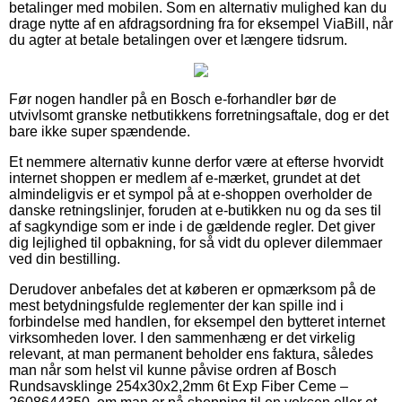
betalinger med mobilen. Som en alternativ mulighed kan du
drage nytte af en afdragsordning fra for eksempel ViaBill, når
du agter at betale betalingen over et længere tidsrum.
Før nogen handler på en Bosch e-forhandler bør de
utvivlsomt granske netbutikkens forretningsaftale, dog er det
bare ikke super spændende.
Et nemmere alternativ kunne derfor være at efterse hvorvidt
internet shoppen er medlem af e-mærket, grundet at det
almindeligvis er et sympol på at e-shoppen overholder de
danske retningslinjer, foruden at e-butikken nu og da ses til
af sagkyndige som er inde i de gældende regler. Det giver
dig lejlighed til opbakning, for så vidt du oplever dilemmaer
ved din bestilling.
Derudover anbefales det at køberen er opmærksom på de
mest betydningsfulde reglementer der kan spille ind i
forbindelse med handlen, for eksempel den bytteret internet
virksomheden lover. I den sammenhæng er det virkelig
relevant, at man permanent beholder ens faktura, således
man når som helst vil kunne påvise ordren af Bosch
Rundsavsklinge 254x30x2,2mm 6t Exp Fiber Ceme –