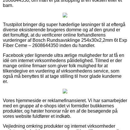
2608644350, om man er på shopping til en voksen eller et
barn.
Trustpilot bringer dig super hæderlige løsninger til at eftergå
diverse eksisterende brugeres domme og af den grund er
det fornuftigt, at du verificerer online forhandlerens
vurderinger af Bosch Rundsavsklinge 254x30x2,2mm 6t Exp
Fiber Ceme – 2608644350 inden du handler.
Facebook yder lignende ultra ærlige muligheder for at få en
idé om internet virksomhedens pålidelighed. Tilmed er der
mange online firmaer som giver folk mulighed for at
tilkendegive en vurdering af virksomhedens service, som
også må benyttes til at tage stilling til hvor glade kunderne
er.
Vores hjemmeside er reklamefinansieret. Vi har samarbejder
med en gruppe af e-shops idet vi formidler butikkernes
produkter, og høster honorar når en af de besøgende på
vores website fuldfører et indkøb.
Vejledning omkring produkter og internet virksomheder