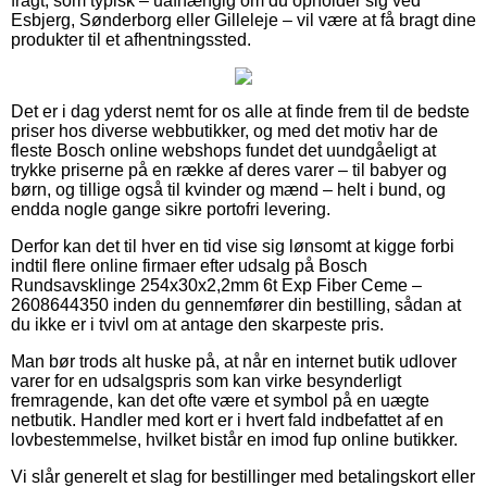
fragt, som typisk – uafhængig om du opholder sig ved
Esbjerg, Sønderborg eller Gilleleje – vil være at få bragt dine
produkter til et afhentningssted.
Det er i dag yderst nemt for os alle at finde frem til de bedste
priser hos diverse webbutikker, og med det motiv har de
fleste Bosch online webshops fundet det uundgåeligt at
trykke priserne på en række af deres varer – til babyer og
børn, og tillige også til kvinder og mænd – helt i bund, og
endda nogle gange sikre portofri levering.
Derfor kan det til hver en tid vise sig lønsomt at kigge forbi
indtil flere online firmaer efter udsalg på Bosch
Rundsavsklinge 254x30x2,2mm 6t Exp Fiber Ceme –
2608644350 inden du gennemfører din bestilling, sådan at
du ikke er i tvivl om at antage den skarpeste pris.
Man bør trods alt huske på, at når en internet butik udlover
varer for en udsalgspris som kan virke besynderligt
fremragende, kan det ofte være et symbol på en uægte
netbutik. Handler med kort er i hvert fald indbefattet af en
lovbestemmelse, hvilket bistår en imod fup online butikker.
Vi slår generelt et slag for bestillinger med betalingskort eller