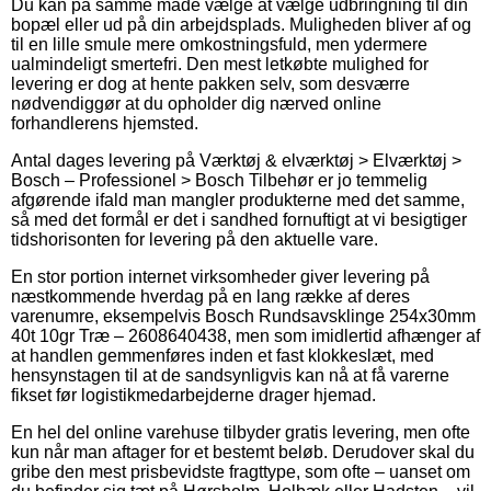
Du kan på samme måde vælge at vælge udbringning til din
bopæl eller ud på din arbejdsplads. Muligheden bliver af og
til en lille smule mere omkostningsfuld, men ydermere
ualmindeligt smertefri. Den mest letkøbte mulighed for
levering er dog at hente pakken selv, som desværre
nødvendiggør at du opholder dig nærved online
forhandlerens hjemsted.
Antal dages levering på Værktøj & elværktøj > Elværktøj >
Bosch – Professionel > Bosch Tilbehør er jo temmelig
afgørende ifald man mangler produkterne med det samme,
så med det formål er det i sandhed fornuftigt at vi besigtiger
tidshorisonten for levering på den aktuelle vare.
En stor portion internet virksomheder giver levering på
næstkommende hverdag på en lang række af deres
varenumre, eksempelvis Bosch Rundsavsklinge 254x30mm
40t 10gr Træ – 2608640438, men som imidlertid afhænger af
at handlen gemmenføres inden et fast klokkeslæt, med
hensynstagen til at de sandsynligvis kan nå at få varerne
fikset før logistikmedarbejderne drager hjemad.
En hel del online varehuse tilbyder gratis levering, men ofte
kun når man aftager for et bestemt beløb. Derudover skal du
gribe den mest prisbevidste fragttype, som ofte – uanset om