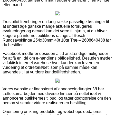
2608640438, uanset om man søger efter varer til en kvinde
eller mand.
Trustpilot frembringer en lang række passelige løsninger til
at undersøge ganske mange aktuelle forbrugeres
evalueringer og derved kan det være til hjælp, at du bliver
klogere på internet butikkens ratings af Bosch
Rundsavsklinge 254x30mm 40t 10gr Træ – 2608640438 før
du bestiller.
Facebook medfører desuden altid anstændige muligheder
for at få en idé om e-handlens pålidelighed. Desuden møder
vi faktisk internet varehuse hvor kunder kan levere en
vurdering af ordreforløbet, som på samme måde kan
anvendes til at vurdere kundetilfredsheden.
Vores website er finansieret af annonceindtægter. Vi har
tætte samarbejder med diverse firmaer på nettet idet vi
annoncerer butikkernes tilbud, og tager godtgørelse om den
person vi sender videre realiserer en bestilling.
Orientering omkring produkter og webshops opdateres