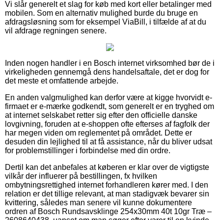
Vi slår generelt et slag for køb med kort eller betalinger med
mobilen. Som en alternativ mulighed burde du bruge en
afdragsløsning som for eksempel ViaBill, i tilfælde af at du
vil afdrage regningen senere.
Inden nogen handler i en Bosch internet virksomhed bør de i
virkeligheden gennemgå dens handelsaftale, det er dog for
det meste et omfattende arbejde.
En anden valgmulighed kan derfor være at kigge hvorvidt e-
firmaet er e-mærke godkendt, som generelt er en tryghed om
at internet selskabet retter sig efter den officielle danske
lovgivning, foruden at e-shoppen ofte efterses af fagfolk der
har megen viden om reglementet på området. Dette er
desuden din lejlighed til at få assistance, når du bliver udsat
for problemstillinger i forbindelse med din ordre.
Dertil kan det anbefales at køberen er klar over de vigtigste
vilkår der influerer på bestillingen, fx hvilken
ombytningsrettighed internet forhandleren kører med. I den
relation er det tillige relevant, at man stadigvæk bevarer sin
kvittering, således man senere vil kunne dokumentere
ordren af Bosch Rundsavsklinge 254x30mm 40t 10gr Træ –