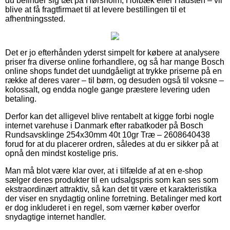
du befinder sig tæt på Hørsholm, Holbæk eller Hadsten – vil
blive at få fragtfirmaet til at levere bestillingen til et
afhentningssted.
Det er jo efterhånden yderst simpelt for købere at analysere
priser fra diverse online forhandlere, og så har mange Bosch
online shops fundet det uundgåeligt at trykke priserne på en
række af deres varer – til børn, og desuden også til voksne –
kolossalt, og endda nogle gange præstere levering uden
betaling.
Derfor kan det alligevel blive rentabelt at kigge forbi nogle
internet varehuse i Danmark efter rabatkoder på Bosch
Rundsavsklinge 254x30mm 40t 10gr Træ – 2608640438
forud for at du placerer ordren, således at du er sikker på at
opnå den mindst kostelige pris.
Man må blot være klar over, at i tilfælde af at en e-shop
sælger deres produkter til en udsalgspris som kan ses som
ekstraordinært attraktiv, så kan det tit være et karakteristika
der viser en snydagtig online forretning. Betalinger med kort
er dog inkluderet i en regel, som værner køber overfor
snydagtige internet handler.