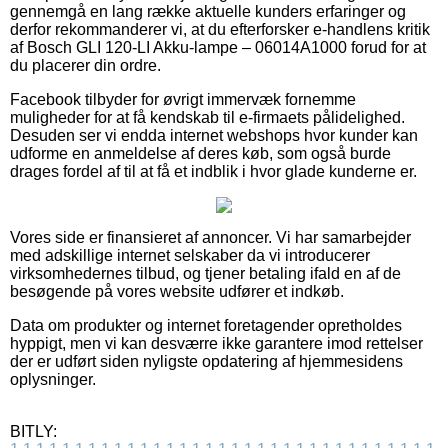
gennemgå en lang række aktuelle kunders erfaringer og
derfor rekommanderer vi, at du efterforsker e-handlens kritik
af Bosch GLI 120-LI Akku-lampe – 06014A1000 forud for at
du placerer din ordre.
Facebook tilbyder for øvrigt immervæk fornemme
muligheder for at få kendskab til e-firmaets pålidelighed.
Desuden ser vi endda internet webshops hvor kunder kan
udforme en anmeldelse af deres køb, som også burde
drages fordel af til at få et indblik i hvor glade kunderne er.
Vores side er finansieret af annoncer. Vi har samarbejder
med adskillige internet selskaber da vi introducerer
virksomhedernes tilbud, og tjener betaling ifald en af de
besøgende på vores website udfører et indkøb.
Data om produkter og internet foretagender opretholdes
hyppigt, men vi kan desværre ikke garantere imod rettelser
der er udført siden nyligste opdatering af hjemmesidens
oplysninger.
BITLY: