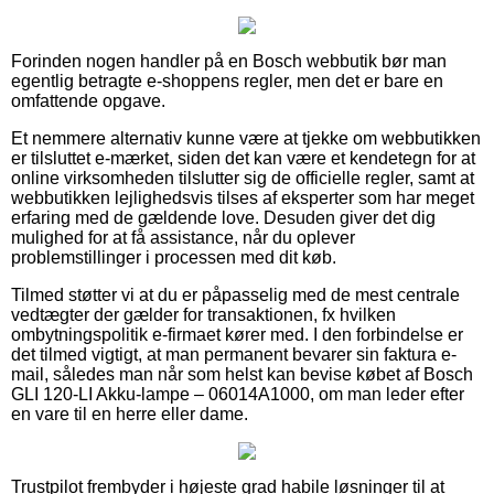
Forinden nogen handler på en Bosch webbutik bør man
egentlig betragte e-shoppens regler, men det er bare en
omfattende opgave.
Et nemmere alternativ kunne være at tjekke om webbutikken
er tilsluttet e-mærket, siden det kan være et kendetegn for at
online virksomheden tilslutter sig de officielle regler, samt at
webbutikken lejlighedsvis tilses af eksperter som har meget
erfaring med de gældende love. Desuden giver det dig
mulighed for at få assistance, når du oplever
problemstillinger i processen med dit køb.
Tilmed støtter vi at du er påpasselig med de mest centrale
vedtægter der gælder for transaktionen, fx hvilken
ombytningspolitik e-firmaet kører med. I den forbindelse er
det tilmed vigtigt, at man permanent bevarer sin faktura e-
mail, således man når som helst kan bevise købet af Bosch
GLI 120-LI Akku-lampe – 06014A1000, om man leder efter
en vare til en herre eller dame.
Trustpilot frembyder i højeste grad habile løsninger til at