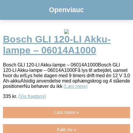
Openviauc
Bosch GLI 120-LI Akku-
lampe – 06014A1000
Bosch GLI 120-LI Akku-lampe – 06014A1000Bosch GLI
120-LI Akku-lampe – 06014A1000Få lys til arbejdet, uanset
hvor du er!Lys hele dagen med 9 timers drift med én 12 V 3,0
Ah-akkuAlsidig anvendelse med ophængskrog og 4 stående
positionerNu behøver du ikk
(Læs mere)
335
kr.
(Vis fragtpris)
Læs mere »
Køb nu »