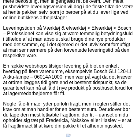
mere bekostelig, men til gengæld ret bekvem. Den mest
prisbevidste leveringsversion vil dog i de fleste tilfælde være
at hente pakken selv, som jo beroer på at du lever lige ved
online butikkens arbejdslager.
Leveringstiden på Værktøj & elværktøj > Elværktøj > Bosch
– Professionel kan vise sig at være temmelig betydningsfuld
i tilfælde af at man absolut skal bruge dine nye produkter
med det samme, og i det øjemed er det utvivlsomt fornuftigt
at man ser nærmere på den forventede leveringstid på den
respektive vare.
En række webshops tilsiger levering på blot en enkelt
hverdag på flere varenumre, eksempelvis Bosch GLI 120-LI
Akku-lampe – 06014A1000, men vær på vagt da det kræver
at ordren lægges tidligere end et bestemt tidspunkt, så de
garanteret kan nå at få dit nye produkt på posthuset forud for
at lagermedarbejderne får fri.
Nogle få e-firmaer yder portofri fragt, men i reglen stiller det
krav om at man handler for en bestemt sum. Derudover bør
du tage den mest letkøbte fragtform, der tit – uanset om du
opholder sig tæt på Fredericia, Nakskov eller Haslev – er at
få fragtfirmaet til at køre din pakke til et afhentningssted.