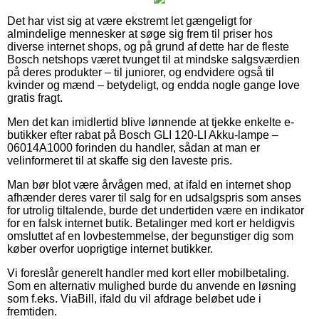
Det har vist sig at være ekstremt let gængeligt for
almindelige mennesker at søge sig frem til priser hos
diverse internet shops, og på grund af dette har de fleste
Bosch netshops været tvunget til at mindske salgsværdien
på deres produkter – til juniorer, og endvidere også til
kvinder og mænd – betydeligt, og endda nogle gange love
gratis fragt.
Men det kan imidlertid blive lønnende at tjekke enkelte e-
butikker efter rabat på Bosch GLI 120-LI Akku-lampe –
06014A1000 forinden du handler, sådan at man er
velinformeret til at skaffe sig den laveste pris.
Man bør blot være årvågen med, at ifald en internet shop
afhænder deres varer til salg for en udsalgspris som anses
for utrolig tiltalende, burde det undertiden være en indikator
for en falsk internet butik. Betalinger med kort er heldigvis
omsluttet af en lovbestemmelse, der begunstiger dig som
køber overfor uoprigtige internet butikker.
Vi foreslår generelt handler med kort eller mobilbetaling.
Som en alternativ mulighed burde du anvende en løsning
som f.eks. ViaBill, ifald du vil afdrage beløbet ude i
fremtiden.