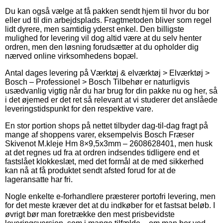
Du kan også vælge at få pakken sendt hjem til hvor du bor
eller ud til din arbejdsplads. Fragtmetoden bliver som regel
lidt dyrere, men samtidig yderst enkel. Den billigste
mulighed for levering vil dog altid være at du selv henter
ordren, men den løsning forudsætter at du opholder dig
nærved online virksomhedens bopæl.
Antal dages levering på Værktøj & elværktøj > Elværktøj >
Bosch – Professionel > Bosch Tilbehør er naturligvis
usædvanlig vigtig når du har brug for din pakke nu og her, så
i det øjemed er det ret så relevant at vi studerer det anslåede
leveringstidspunkt for den respektive vare.
En stor portion shops på nettet tilbyder dag-til-dag fragt på
mange af shoppens varer, eksempelvis Bosch Fræser
Skivenot M.kleje Hm 8×9,5x3mm – 2608628401, men husk
at det regnes ud fra at ordren indsendes tidligere end et
fastslået klokkeslæt, med det formål at de med sikkerhed
kan nå at få produktet sendt afsted forud for at de
lageransatte har fri.
Nogle enkelte e-forhandlere præsterer portofri levering, men
for det meste kræver det at du indkøber for et fastsat beløb. I
øvrigt bør man foretrække den mest prisbevidste