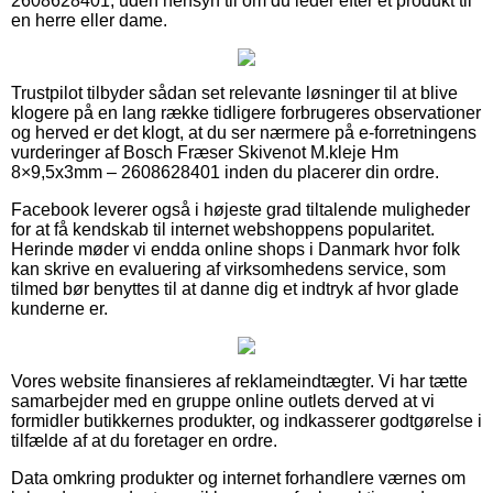
2608628401, uden hensyn til om du leder efter et produkt til
en herre eller dame.
Trustpilot tilbyder sådan set relevante løsninger til at blive
klogere på en lang række tidligere forbrugeres observationer
og herved er det klogt, at du ser nærmere på e-forretningens
vurderinger af Bosch Fræser Skivenot M.kleje Hm
8×9,5x3mm – 2608628401 inden du placerer din ordre.
Facebook leverer også i højeste grad tiltalende muligheder
for at få kendskab til internet webshoppens popularitet.
Herinde møder vi endda online shops i Danmark hvor folk
kan skrive en evaluering af virksomhedens service, som
tilmed bør benyttes til at danne dig et indtryk af hvor glade
kunderne er.
Vores website finansieres af reklameindtægter. Vi har tætte
samarbejder med en gruppe online outlets derved at vi
formidler butikkernes produkter, og indkasserer godtgørelse i
tilfælde af at du foretager en ordre.
Data omkring produkter og internet forhandlere værnes om