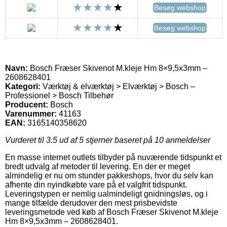
Besøg webshop
Besøg webshop
Navn:
Bosch Fræser Skivenot M.kleje Hm 8×9,5x3mm –
2608628401
Kategori:
Værktøj & elværktøj > Elværktøj > Bosch –
Professionel > Bosch Tilbehør
Producent:
Bosch
Varenummer:
41163
EAN:
3165140358620
Vurderet til
3.5
ud af 5 stjerner baseret på
10
anmeldelser
En masse internet outlets tilbyder på nuværende tidspunkt et
bredt udvalg af metoder til levering. En der er meget
almindelig er nu om stunder pakkeshops, hvor du selv kan
afhente din nyindkøbte vare på et valgfrit tidspunkt.
Leveringstypen er nemlig ualmindeligt gnidningsløs, og i
mange tilfælde derudover den mest prisbevidste
leveringsmetode ved køb af Bosch Fræser Skivenot M.kleje
Hm 8×9,5x3mm – 2608628401.