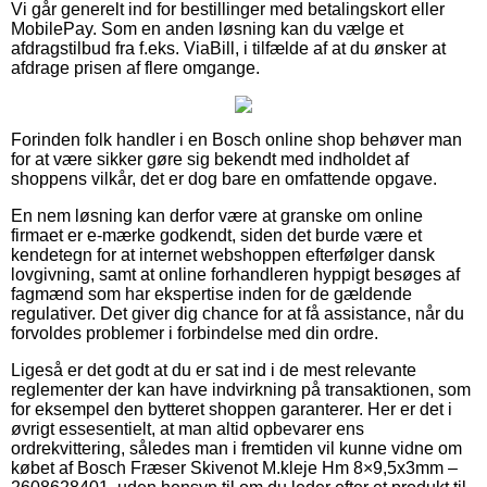
Vi går generelt ind for bestillinger med betalingskort eller
MobilePay. Som en anden løsning kan du vælge et
afdragstilbud fra f.eks. ViaBill, i tilfælde af at du ønsker at
afdrage prisen af flere omgange.
Forinden folk handler i en Bosch online shop behøver man
for at være sikker gøre sig bekendt med indholdet af
shoppens vilkår, det er dog bare en omfattende opgave.
En nem løsning kan derfor være at granske om online
firmaet er e-mærke godkendt, siden det burde være et
kendetegn for at internet webshoppen efterfølger dansk
lovgivning, samt at online forhandleren hyppigt besøges af
fagmænd som har ekspertise inden for de gældende
regulativer. Det giver dig chance for at få assistance, når du
forvoldes problemer i forbindelse med din ordre.
Ligeså er det godt at du er sat ind i de mest relevante
reglementer der kan have indvirkning på transaktionen, som
for eksempel den bytteret shoppen garanterer. Her er det i
øvrigt essesentielt, at man altid opbevarer ens
ordrekvittering, således man i fremtiden vil kunne vidne om
købet af Bosch Fræser Skivenot M.kleje Hm 8×9,5x3mm –