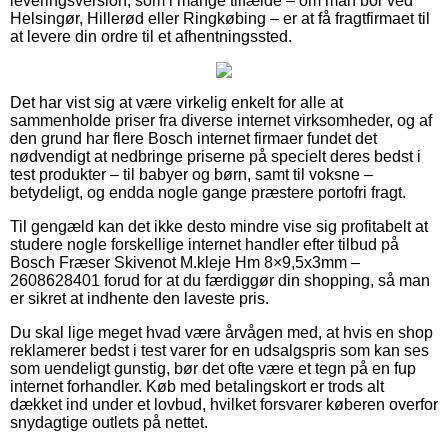
leveringsversion, som i mange tilfælde – om man bor ved
Helsingør, Hillerød eller Ringkøbing – er at få fragtfirmaet til
at levere din ordre til et afhentningssted.
Det har vist sig at være virkelig enkelt for alle at
sammenholde priser fra diverse internet virksomheder, og af
den grund har flere Bosch internet firmaer fundet det
nødvendigt at nedbringe priserne på specielt deres bedst i
test produkter – til babyer og børn, samt til voksne –
betydeligt, og endda nogle gange præstere portofri fragt.
Til gengæld kan det ikke desto mindre vise sig profitabelt at
studere nogle forskellige internet handler efter tilbud på
Bosch Fræser Skivenot M.kleje Hm 8×9,5x3mm –
2608628401 forud for at du færdiggør din shopping, så man
er sikret at indhente den laveste pris.
Du skal lige meget hvad være årvågen med, at hvis en shop
reklamerer bedst i test varer for en udsalgspris som kan ses
som uendeligt gunstig, bør det ofte være et tegn på en fup
internet forhandler. Køb med betalingskort er trods alt
dækket ind under et lovbud, hvilket forsvarer køberen overfor
snydagtige outlets på nettet.