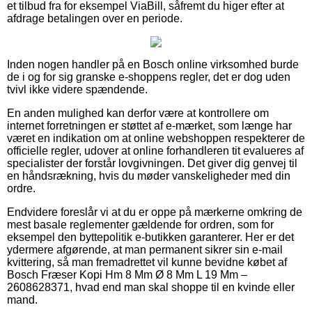
et tilbud fra for eksempel ViaBill, såfremt du higer efter at
afdrage betalingen over en periode.
Inden nogen handler på en Bosch online virksomhed burde
de i og for sig granske e-shoppens regler, det er dog uden
tvivl ikke videre spændende.
En anden mulighed kan derfor være at kontrollere om
internet forretningen er støttet af e-mærket, som længe har
været en indikation om at online webshoppen respekterer de
officielle regler, udover at online forhandleren tit evalueres af
specialister der forstår lovgivningen. Det giver dig genvej til
en håndsrækning, hvis du møder vanskeligheder med din
ordre.
Endvidere foreslår vi at du er oppe på mærkerne omkring de
mest basale reglementer gældende for ordren, som for
eksempel den byttepolitik e-butikken garanterer. Her er det
ydermere afgørende, at man permanent sikrer sin e-mail
kvittering, så man fremadrettet vil kunne bevidne købet af
Bosch Fræser Kopi Hm 8 Mm Ø 8 Mm L 19 Mm –
2608628371, hvad end man skal shoppe til en kvinde eller
mand.