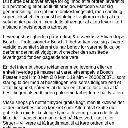
Du burde derudover afveje for og imod at få ordren leveret til
din privatbolig eller ud til dit arbejde. Metoden viser sig
gennemsnitligt en sjat mere omkostningsfuld, men samtidig
super fleksibel. Den mest betalelige fragtform er dog at du
selv henter pakken, men dette afhænger af at du lever i kort
afstand af netshoppens adresse.
Leveringshastigheden på Værktøj & elværktøj > Elværktøj >
Bosch – Professionel > Bosch Tilbehør kan vise sig at være
vældig essentiel såfremt du har behov for varerne fluks, og
derfor er det ret så vigtigt at vi checker den anslåede
leveringstid for den pågældende vare.
En del internet shops reklamerer med levering efter en
enkelt hverdag på masser af varer, eksempelvis Bosch
Fræser Kopi Hm 8 Mm Ø 8 Mm L 19 Mm – 2608628371, som
står og falder med at bestillingen realiseres tidligere end et
aftalt tidspunkt, således at de har en chance for at nå at få
bestillingen afsendt inden pakkemedarbejderne har fyraften.
Visse shops på nettet tilbyder gratis fragt, men tit kræves det
at der indkøbes for en konkret sum. Alternativt skulle du
gribe den mindst kostelige type af levering, som i de fleste
tilfælde – uanset om man er tæt på Næstved, Ikast eller
Struer – vil være at få fragtfirmaet til at køre ordren til en