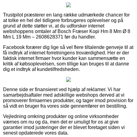
Trustpilot præsterer en lang række udmærkede chancer for
at tolke en hel del tidligere forbrugeres oplevelser og på
grund af dette støtter vi, at du udforsker internet
webshoppens omtaler af Bosch Fræser Kopi Hm 8 Mm Ø 8
Mm L 19 Mm – 2608628371 før du handler.
Facebook forærer dig lige så vel flere tiltalende genveje til at
få indtryk af internet forretningens troværdighed. Her er der
faktisk internet firmaer hvor kunder kan sammensætte en
kritik af købsoplevelsen, som tillige kan bruges til at danne
dig et indtryk af kundetilfredsheden.
Denne side er finansieret ved hjælp af reklamer. Vi har
samarbejdsaftaler med adskillige webshops derved at vi
promoverer firmaernes produkter, og tager imod provision for
så vidt en bruger fra vores side gennemfører en bestilling.
Vejledning omkring produkter og online virksomheder
værnes om nu og da, men det er umuligt for os at give
garantier imod justeringer der er blevet foretaget siden vi
senest opdaterede vores data.