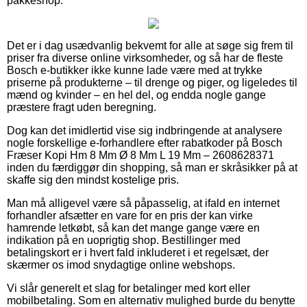
pakkeshop.
Det er i dag usædvanlig bekvemt for alle at søge sig frem til
priser fra diverse online virksomheder, og så har de fleste
Bosch e-butikker ikke kunne lade være med at trykke
priserne på produkterne – til drenge og piger, og ligeledes til
mænd og kvinder – en hel del, og endda nogle gange
præstere fragt uden beregning.
Dog kan det imidlertid vise sig indbringende at analysere
nogle forskellige e-forhandlere efter rabatkoder på Bosch
Fræser Kopi Hm 8 Mm Ø 8 Mm L 19 Mm – 2608628371
inden du færdiggør din shopping, så man er skråsikker på at
skaffe sig den mindst kostelige pris.
Man må alligevel være så påpasselig, at ifald en internet
forhandler afsætter en vare for en pris der kan virke
hamrende letkøbt, så kan det mange gange være en
indikation på en uoprigtig shop. Bestillinger med
betalingskort er i hvert fald inkluderet i et regelsæt, der
skærmer os imod snydagtige online webshops.
Vi slår generelt et slag for betalinger med kort eller
mobilbetaling. Som en alternativ mulighed burde du benytte