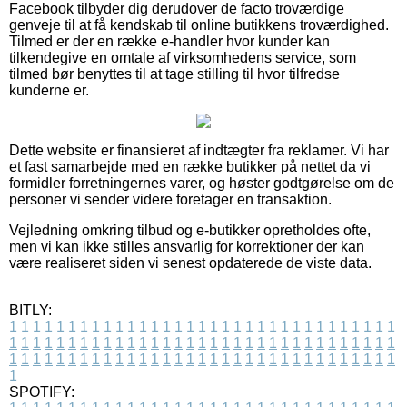
Facebook tilbyder dig derudover de facto troværdige
genveje til at få kendskab til online butikkens troværdighed.
Tilmed er der en række e-handler hvor kunder kan
tilkendegive en omtale af virksomhedens service, som
tilmed bør benyttes til at tage stilling til hvor tilfredse
kunderne er.
Dette website er finansieret af indtægter fra reklamer. Vi har
et fast samarbejde med en række butikker på nettet da vi
formidler forretningernes varer, og høster godtgørelse om de
personer vi sender videre foretager en transaktion.
Vejledning omkring tilbud og e-butikker opretholdes ofte,
men vi kan ikke stilles ansvarlig for korrektioner der kan
være realiseret siden vi senest opdaterede de viste data.
BITLY:
1
1
1
1
1
1
1
1
1
1
1
1
1
1
1
1
1
1
1
1
1
1
1
1
1
1
1
1
1
1
1
1
1
1
1
1
1
1
1
1
1
1
1
1
1
1
1
1
1
1
1
1
1
1
1
1
1
1
1
1
1
1
1
1
1
1
1
1
1
1
1
1
1
1
1
1
1
1
1
1
1
1
1
1
1
1
1
1
1
1
1
1
1
1
1
1
1
1
1
1
SPOTIFY: