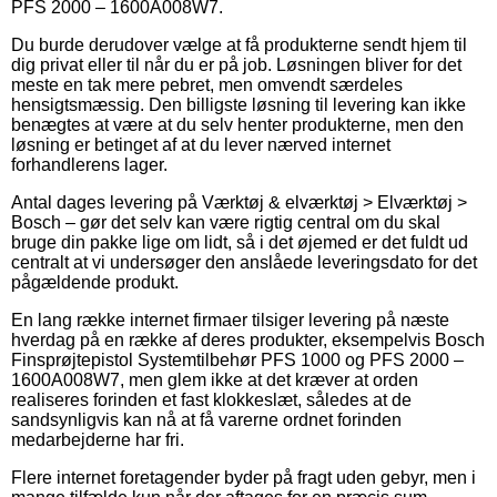
PFS 2000 – 1600A008W7.
Du burde derudover vælge at få produkterne sendt hjem til
dig privat eller til når du er på job. Løsningen bliver for det
meste en tak mere pebret, men omvendt særdeles
hensigtsmæssig. Den billigste løsning til levering kan ikke
benægtes at være at du selv henter produkterne, men den
løsning er betinget af at du lever nærved internet
forhandlerens lager.
Antal dages levering på Værktøj & elværktøj > Elværktøj >
Bosch – gør det selv kan være rigtig central om du skal
bruge din pakke lige om lidt, så i det øjemed er det fuldt ud
centralt at vi undersøger den anslåede leveringsdato for det
pågældende produkt.
En lang række internet firmaer tilsiger levering på næste
hverdag på en række af deres produkter, eksempelvis Bosch
Finsprøjtepistol Systemtilbehør PFS 1000 og PFS 2000 –
1600A008W7, men glem ikke at det kræver at orden
realiseres forinden et fast klokkeslæt, således at de
sandsynligvis kan nå at få varerne ordnet forinden
medarbejderne har fri.
Flere internet foretagender byder på fragt uden gebyr, men i