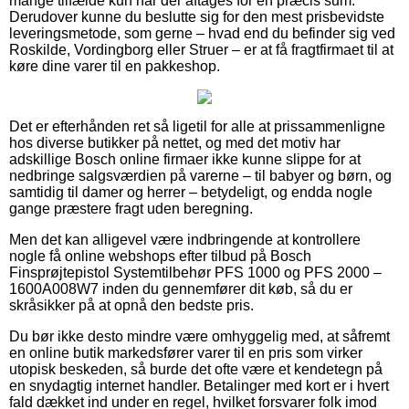
mange tilfælde kun når der aftages for en præcis sum.
Derudover kunne du beslutte sig for den mest prisbevidste
leveringsmetode, som gerne – hvad end du befinder sig ved
Roskilde, Vordingborg eller Struer – er at få fragtfirmaet til at
køre dine varer til en pakkeshop.
Det er efterhånden ret så ligetil for alle at prissammenligne
hos diverse butikker på nettet, og med det motiv har
adskillige Bosch online firmaer ikke kunne slippe for at
nedbringe salgsværdien på varerne – til babyer og børn, og
samtidig til damer og herrer – betydeligt, og endda nogle
gange præstere fragt uden beregning.
Men det kan alligevel være indbringende at kontrollere
nogle få online webshops efter tilbud på Bosch
Finsprøjtepistol Systemtilbehør PFS 1000 og PFS 2000 –
1600A008W7 inden du gennemfører dit køb, så du er
skråsikker på at opnå den bedste pris.
Du bør ikke desto mindre være omhyggelig med, at såfremt
en online butik markedsfører varer til en pris som virker
utopisk beskeden, så burde det ofte være et kendetegn på
en snydagtig internet handler. Betalinger med kort er i hvert
fald dækket ind under en regel, hvilket forsvarer folk imod