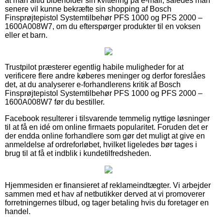
at man altid bibeholder sin kvittering på e-mail, således man
senere vil kunne bekræfte sin shopping af Bosch
Finsprøjtepistol Systemtilbehør PFS 1000 og PFS 2000 –
1600A008W7, om du efterspørger produkter til en voksen
eller et barn.
Trustpilot præsterer egentlig habile muligheder for at
verificere flere andre køberes meninger og derfor foreslåes
det, at du analyserer e-forhandlerens kritik af Bosch
Finsprøjtepistol Systemtilbehør PFS 1000 og PFS 2000 –
1600A008W7 før du bestiller.
Facebook resulterer i tilsvarende temmelig nyttige løsninger
til at få en idé om online firmaets popularitet. Foruden det er
der endda online forhandlere som gør det muligt at give en
anmeldelse af ordreforløbet, hvilket ligeledes bør tages i
brug til at få et indblik i kundetilfredsheden.
Hjemmesiden er finansieret af reklameindtægter. Vi arbejder
sammen med et hav af netbutikker derved at vi promoverer
forretningernes tilbud, og tager betaling hvis du foretager en
handel.