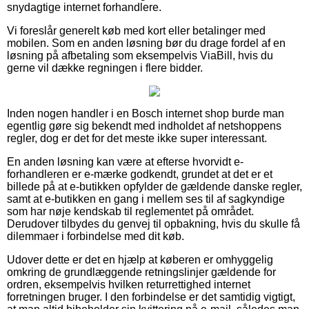
snydagtige internet forhandlere.
Vi foreslår generelt køb med kort eller betalinger med
mobilen. Som en anden løsning bør du drage fordel af en
løsning på afbetaling som eksempelvis ViaBill, hvis du
gerne vil dække regningen i flere bidder.
Inden nogen handler i en Bosch internet shop burde man
egentlig gøre sig bekendt med indholdet af netshoppens
regler, dog er det for det meste ikke super interessant.
En anden løsning kan være at efterse hvorvidt e-
forhandleren er e-mærke godkendt, grundet at det er et
billede på at e-butikken opfylder de gældende danske regler,
samt at e-butikken en gang i mellem ses til af sagkyndige
som har nøje kendskab til reglementet på området.
Derudover tilbydes du genvej til opbakning, hvis du skulle få
dilemmaer i forbindelse med dit køb.
Udover dette er det en hjælp at køberen er omhyggelig
omkring de grundlæggende retningslinjer gældende for
ordren, eksempelvis hvilken returrettighed internet
forretningen bruger. I den forbindelse er det samtidig vigtigt,