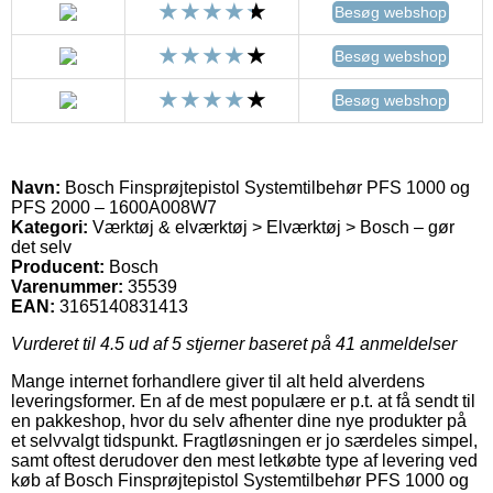
Besøg webshop
Besøg webshop
Besøg webshop
Navn:
Bosch Finsprøjtepistol Systemtilbehør PFS 1000 og
PFS 2000 – 1600A008W7
Kategori:
Værktøj & elværktøj > Elværktøj > Bosch – gør
det selv
Producent:
Bosch
Varenummer:
35539
EAN:
3165140831413
Vurderet til
4.5
ud af 5 stjerner baseret på
41
anmeldelser
Mange internet forhandlere giver til alt held alverdens
leveringsformer. En af de mest populære er p.t. at få sendt til
en pakkeshop, hvor du selv afhenter dine nye produkter på
et selvvalgt tidspunkt. Fragtløsningen er jo særdeles simpel,
samt oftest derudover den mest letkøbte type af levering ved
køb af Bosch Finsprøjtepistol Systemtilbehør PFS 1000 og