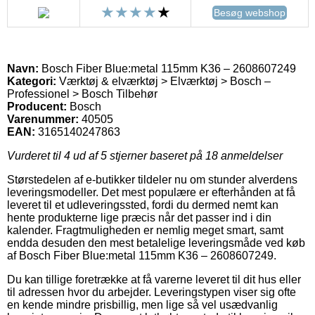
Besøg webshop
Navn:
Bosch Fiber Blue:metal 115mm K36 – 2608607249
Kategori:
Værktøj & elværktøj > Elværktøj > Bosch –
Professionel > Bosch Tilbehør
Producent:
Bosch
Varenummer:
40505
EAN:
3165140247863
Vurderet til
4
ud af 5 stjerner baseret på
18
anmeldelser
Størstedelen af e-butikker tildeler nu om stunder alverdens
leveringsmodeller. Det mest populære er efterhånden at få
leveret til et udleveringssted, fordi du dermed nemt kan
hente produkterne lige præcis når det passer ind i din
kalender. Fragtmuligheden er nemlig meget smart, samt
endda desuden den mest betalelige leveringsmåde ved køb
af Bosch Fiber Blue:metal 115mm K36 – 2608607249.
Du kan tillige foretrække at få varerne leveret til dit hus eller
til adressen hvor du arbejder. Leveringstypen viser sig ofte
en kende mindre prisbillig, men lige så vel usædvanlig