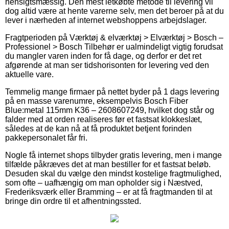
hensigtsmæssig. Den mest letkøbte metode til levering vil
dog altid være at hente varerne selv, men det beroer på at du
lever i nærheden af internet webshoppens arbejdslager.
Fragtperioden på Værktøj & elværktøj > Elværktøj > Bosch –
Professionel > Bosch Tilbehør er ualmindeligt vigtig forudsat
du mangler varen inden for få dage, og derfor er det ret
afgørende at man ser tidshorisonten for levering ved den
aktuelle vare.
Temmelig mange firmaer på nettet byder på 1 dags levering
på en masse varenumre, eksempelvis Bosch Fiber
Blue:metal 115mm K36 – 2608607249, hvilket dog står og
falder med at orden realiseres før et fastsat klokkeslæt,
således at de kan nå at få produktet betjent forinden
pakkepersonalet får fri.
Nogle få internet shops tilbyder gratis levering, men i mange
tilfælde påkræves det at man bestiller for et fastsat beløb.
Desuden skal du vælge den mindst kostelige fragtmulighed,
som ofte – uafhængig om man opholder sig i Næstved,
Frederiksværk eller Bramming – er at få fragtmanden til at
bringe din ordre til et afhentningssted.