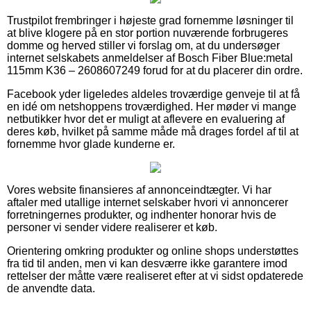
Trustpilot frembringer i højeste grad fornemme løsninger til
at blive klogere på en stor portion nuværende forbrugeres
domme og herved stiller vi forslag om, at du undersøger
internet selskabets anmeldelser af Bosch Fiber Blue:metal
115mm K36 – 2608607249 forud for at du placerer din ordre.
Facebook yder ligeledes aldeles troværdige genveje til at få
en idé om netshoppens troværdighed. Her møder vi mange
netbutikker hvor det er muligt at aflevere en evaluering af
deres køb, hvilket på samme måde må drages fordel af til at
fornemme hvor glade kunderne er.
Vores website finansieres af annonceindtægter. Vi har
aftaler med utallige internet selskaber hvori vi annoncerer
forretningernes produkter, og indhenter honorar hvis de
personer vi sender videre realiserer et køb.
Orientering omkring produkter og online shops understøttes
fra tid til anden, men vi kan desværre ikke garantere imod
rettelser der måtte være realiseret efter at vi sidst opdaterede
de anvendte data.