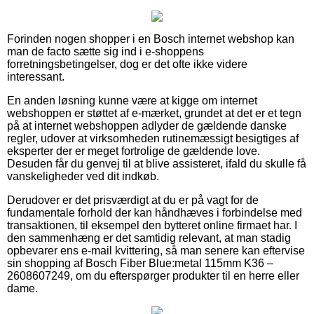
Forinden nogen shopper i en Bosch internet webshop kan
man de facto sætte sig ind i e-shoppens
forretningsbetingelser, dog er det ofte ikke videre
interessant.
En anden løsning kunne være at kigge om internet
webshoppen er støttet af e-mærket, grundet at det er et tegn
på at internet webshoppen adlyder de gældende danske
regler, udover at virksomheden rutinemæssigt besigtiges af
eksperter der er meget fortrolige de gældende love.
Desuden får du genvej til at blive assisteret, ifald du skulle få
vanskeligheder ved dit indkøb.
Derudover er det prisværdigt at du er på vagt for de
fundamentale forhold der kan håndhæves i forbindelse med
transaktionen, til eksempel den bytteret online firmaet har. I
den sammenhæng er det samtidig relevant, at man stadig
opbevarer ens e-mail kvittering, så man senere kan eftervise
sin shopping af Bosch Fiber Blue:metal 115mm K36 –
2608607249, om du efterspørger produkter til en herre eller
dame.