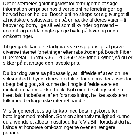
Det er særdeles gnidningsløst for forbrugerne at søge
information om priser hos diverse online forretninger, og
herved har en hel del Bosch online shops set sig tvunget til
at nedskære salgsværdien på en række af deres varer – til
babyer og børn, lige så vel som til kvinder og mænd –
enormt, og endda nogle gange byde på levering uden
omkostninger.
Til gengæld kan det stadigvæk vise sig gunstigt at prøve
diverse internet forretninger efter rabatkoder på Bosch Fiber
Blue:metal 115mm K36 – 2608607249 før du køber, så du er
sikker på at antage den laveste pris.
Du bør dog være så påpasselig, at i tilfælde af at en online
virksomhed tilbyder deres produkter for en pris der anses for
ubegribelig god, så kunne det i nogle tilfælde være en
indikation på en falsk e-butik. Køb med betalingskort er i
hvert fald indbefattet af en foranstaltning, hvilket assisterer
folk imod bedrageriske internet handler.
Vi slår generelt et slag for køb med betalingskort eller
betalinger med mobilen. Som en alternativ mulighed kunne
du anvende et afbetalingstilbud fra fx ViaBill, forudsat du har
i sinde at honorere omkostningerne over en længere
periode.