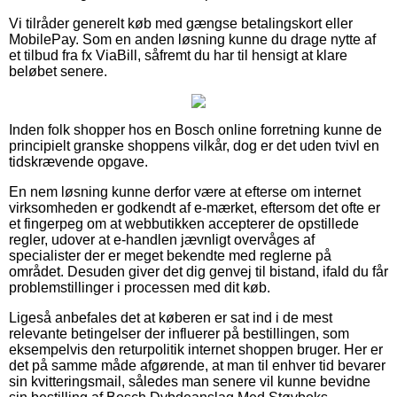
Vi tilråder generelt køb med gængse betalingskort eller
MobilePay. Som en anden løsning kunne du drage nytte af
et tilbud fra fx ViaBill, såfremt du har til hensigt at klare
beløbet senere.
Inden folk shopper hos en Bosch online forretning kunne de
principielt granske shoppens vilkår, dog er det uden tvivl en
tidskrævende opgave.
En nem løsning kunne derfor være at efterse om internet
virksomheden er godkendt af e-mærket, eftersom det ofte er
et fingerpeg om at webbutikken accepterer de opstillede
regler, udover at e-handlen jævnligt overvåges af
specialister der er meget bekendte med reglerne på
området. Desuden giver det dig genvej til bistand, ifald du får
problemstillinger i processen med dit køb.
Ligeså anbefales det at køberen er sat ind i de mest
relevante betingelser der influerer på bestillingen, som
eksempelvis den returpolitik internet shoppen bruger. Her er
det på samme måde afgørende, at man til enhver tid bevarer
sin kvitteringsmail, således man senere vil kunne bevidne