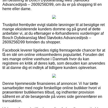
sin bestilling af Bosch Dybdeanslag Med Støvboks
Advanced/psb – 2609256D99, om du er på shopping til en
herre eller dame.
Trustpilot frembyder evigt stabile løsninger til at besigtige ret
mange eksisterende kunders domme og på grund af dette
anbefaler vi, at du eftersøger e-forhandlerens vurderinger af
Bosch Dybdeanslag Med Støvboks Advanced/psb –
2609256D99 forinden du shopper.
Facebook leverer ligeledes rigtig fremragende chancer for at
få en idé om online virksomhedens popularitet. Foruden det
ses mange online varehuse i Danmark hvor du kan
registrere en kritik af deres køb, som desuden kan anvendes
til at danne dig et indtryk af tidligere kunders oplevelser.
Denne hjemmeside finansieres af annoncer. Vi har tætte
samarbejder med nogle forskellige online butikker hvori vi
præsenterer butikkernes tilbud, og indhenter provision
såfremt en af de besøgende på vores side gennemfører en
transaktion.