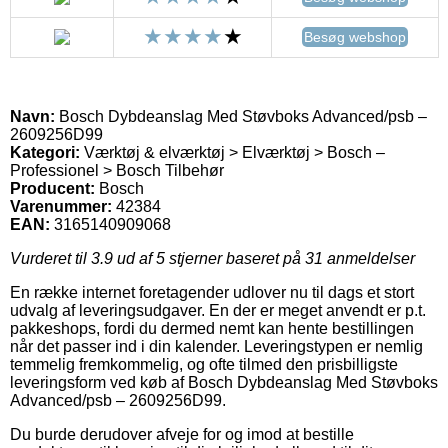
Besøg webshop
Navn:
Bosch Dybdeanslag Med Støvboks Advanced/psb –
2609256D99
Kategori:
Værktøj & elværktøj > Elværktøj > Bosch –
Professionel > Bosch Tilbehør
Producent:
Bosch
Varenummer:
42384
EAN:
3165140909068
Vurderet til
3.9
ud af 5 stjerner baseret på
31
anmeldelser
En række internet foretagender udlover nu til dags et stort
udvalg af leveringsudgaver. En der er meget anvendt er p.t.
pakkeshops, fordi du dermed nemt kan hente bestillingen
når det passer ind i din kalender. Leveringstypen er nemlig
temmelig fremkommelig, og ofte tilmed den prisbilligste
leveringsform ved køb af Bosch Dybdeanslag Med Støvboks
Advanced/psb – 2609256D99.
Du burde derudover afveje for og imod at bestille