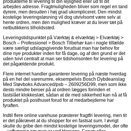
produkterne til levering til din lejlighed eller ud til dit
arbejdes adresse. Fragtmuligheden bliver som regel en tand
dyrere, men desuden i høj grad ukompliceret. Den mindst
kostelige leveringsløsning vil dog utvivlsomt være selv at
hente ordren, men den mulighed kræver at du lever tæt på
netbutikkens tilholdssted.
Leveringstidspunktet på Værktøj & elværktøj > Elværktøj >
Bosch – Professionel > Bosch Tilbehør kan i nogle tilfælde
være særligt udslagsgivende forudsat man har behov for
dine nye produkter inden for få dage, og af den grund er det
uden tvivl centralt at man ser tidshorisonten for levering på
det pågældende produkt.
Flere internet handler garanterer levering på næste hverdag
på en hel del varenumre, eksempelvis Bosch Dybdeanslag
Med Støvboks Advanced/psb – 2609256D99, men som ikke
desto mindre beroer på at ordren lægges forinden et
fastslået klokkeslæt, sådan at de med sikkerhed kan nå at få
produktet på posthuset forud for at medarbejderne har
fyraften.
Indtil flere online varehuse præsterer fragtfri levering, men tit
er det påkrævet at du shopper for en fastsat sum. I øvrigt
skulle du gribe den mindst kostelige leveringsmodel, der ofte