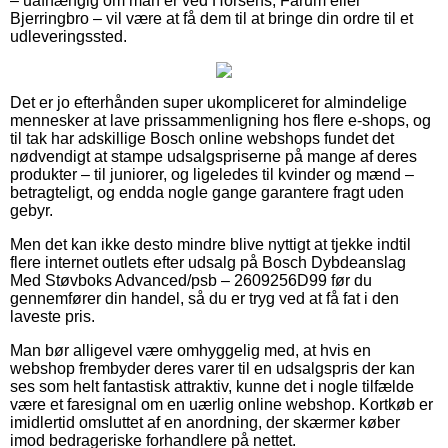
– uafhængig om man er ved Horsens, Farum eller
Bjerringbro – vil være at få dem til at bringe din ordre til et
udleveringssted.
Det er jo efterhånden super ukompliceret for almindelige
mennesker at lave prissammenligning hos flere e-shops, og
til tak har adskillige Bosch online webshops fundet det
nødvendigt at stampe udsalgspriserne på mange af deres
produkter – til juniorer, og ligeledes til kvinder og mænd –
betragteligt, og endda nogle gange garantere fragt uden
gebyr.
Men det kan ikke desto mindre blive nyttigt at tjekke indtil
flere internet outlets efter udsalg på Bosch Dybdeanslag
Med Støvboks Advanced/psb – 2609256D99 før du
gennemfører din handel, så du er tryg ved at få fat i den
laveste pris.
Man bør alligevel være omhyggelig med, at hvis en
webshop frembyder deres varer til en udsalgspris der kan
ses som helt fantastisk attraktiv, kunne det i nogle tilfælde
være et faresignal om en uærlig online webshop. Kortkøb er
imidlertid omsluttet af en anordning, der skærmer køber
imod bedrageriske forhandlere på nettet.