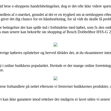
tid bese e-shoppens handelsbetingelser, dog er det ofte ikke videre spæ
dlem af e-mærket, grundet at det er en tryghed om at netshoppen efterf
iver det dig chance for en håndsrækning, for så vidt du skulle få probl
 betingelser der kan spille ind i forbindelse med købet, som fx den omby
åledes man senere kan bekræfte sin shopping af Bosch Dobbeltbor HSS-
el øvrige køberes opfattelser og herved tilrådes det, at du eksaminere
gt i online butikkens popularitet. Herinde er der mange online forretni
ne.
verse forhandlere på nettet eftersom vi fremviser butikkernes produkter,
 kan ikke garantere imod rettelser der muligvis er lavet siden vi senes