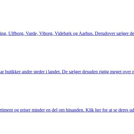
ng, Ulfborg, Varde, Viborg, Videbæk og Aarhus. Derudover sælger de en
utikker andre steder i landet. De sælger desuden rigtig meget over ne
iment og priser minder en del om hinanden. Klik her for at se deres ud