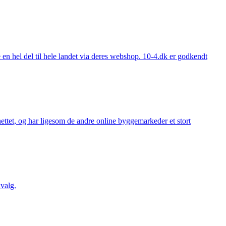
 hel del til hele landet via deres webshop. 10-4.dk er godkendt
ttet, og har ligesom de andre online byggemarkeder et stort
valg.