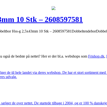
3mm 10 Stk – 2608597581
eltbor Hss-g 2,5x43mm 10 Stk – 2608597581DobbeltendeborDobbelt
 også de bedste på nettet? Her er der bl.a. webshops som
Frishop.dk
,
lger de til hele landet via deres webshop. De har et stort sortiment med
eres udvalg.
 sælger de over nettet. De startede tilbage i 2004, og er 100 % danskejet