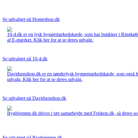
Se udvalget på Homeshop.dk
10-4.dk er en jysk byggemarkedskæde, som har butikker i Ringkøbi
af E-mærket. Klik her for at se deres udvalg.
Se udvalget på 10-4.dk
Davidsenshop.dk er en sønderjysk byggemarkedskæde, som også har b
udvalg. Klik her for at se deres udvalg.
Se udvalget på Davidsenshop.dk
Byghjemme.dk drives i tæt samarbejde med Frishop.dk, så deres sort
Se udvalget på Byghjemme.dk