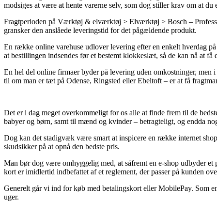
modsiges at være at hente varerne selv, som dog stiller krav om at du e
Fragtperioden på Værktøj & elværktøj > Elværktøj > Bosch – Profession
gransker den anslåede leveringstid for det pågældende produkt.
En række online varehuse udlover levering efter en enkelt hverdag
at bestillingen indsendes før et bestemt klokkeslæt, så de kan nå at få
En hel del online firmaer byder på levering uden omkostninger, men i re
til om man er tæt på Odense, Ringsted eller Ebeltoft – er at få fragtmand
Det er i dag meget overkommeligt for os alle at finde frem til de bedste
babyer og børn, samt til mænd og kvinder – betragteligt, og endda nog
Dog kan det stadigvæk være smart at inspicere en række internet sh
skudsikker på at opnå den bedste pris.
Man bør dog være omhyggelig med, at såfremt en e-shop udbyder et prod
kort er imidlertid indbefattet af et reglement, der passer på kunden ov
Generelt går vi ind for køb med betalingskort eller MobilePay. Som en 
uger.