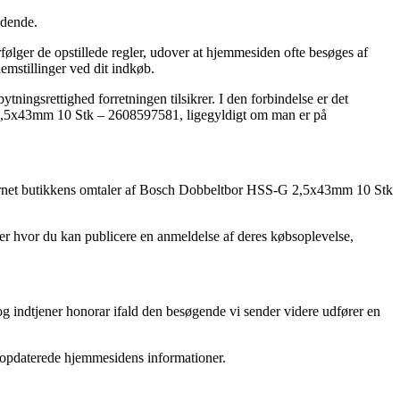
ndende.
ølger de opstillede regler, udover at hjemmesiden ofte besøges af
emstillinger ved dit indkøb.
tningsrettighed forretningen tilsikrer. I den forbindelse er det
G 2,5x43mm 10 Stk – 2608597581, ligegyldigt om man er på
r internet butikkens omtaler af Bosch Dobbeltbor HSS-G 2,5x43mm 10 Stk
nger hvor du kan publicere en anmeldelse af deres købsoplevelse,
 og indtjener honorar ifald den besøgende vi sender videre udfører en
t opdaterede hjemmesidens informationer.