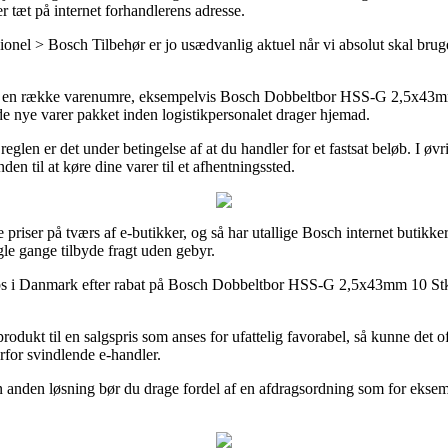
r tæt på internet forhandlerens adresse.
el > Bosch Tilbehør er jo usædvanlig aktuel når vi absolut skal bruge p
 på en række varenumre, eksempelvis Bosch Dobbeltbor HSS-G 2,5x43m
 de nye varer pakket inden logistikpersonalet drager hjemad.
glen er det under betingelse af at du handler for et fastsat beløb. I øv
en til at køre dine varer til et afhentningssted.
 priser på tværs af e-butikker, og så har utallige Bosch internet butikker
le gange tilbyde fragt uden gebyr.
ops i Danmark efter rabat på Bosch Dobbeltbor HSS-G 2,5x43mm 10 Stk 
ukt til en salgspris som anses for ufattelig favorabel, så kunne det of
erfor svindlende e-handler.
anden løsning bør du drage fordel af en afdragsordning som for eksempel 