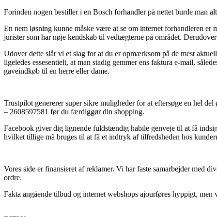
Forinden nogen bestiller i en Bosch forhandler på nettet burde man al
En nem løsning kunne måske være at se om internet forhandleren er me
jurister som har nøje kendskab til vedtægterne på området. Derudover g
Udover dette slår vi et slag for at du er opmærksom på de mest aktuelle
ligeledes essesentielt, at man stadig gemmer ens faktura e-mail, s
gaveindkøb til en herre eller dame.
Trustpilot genererer super sikre muligheder for at eftersøge en hel d
– 2608597581 før du færdiggør din shopping.
Facebook giver dig lignende fuldstændig habile genveje til at få indsi
hvilket tillige må bruges til at få et indtryk af tilfredsheden hos kunder
Vores side er finansieret af reklamer. Vi har faste samarbejder med di
ordre.
Fakta angående tilbud og internet webshops ajourføres hyppigt, men vi