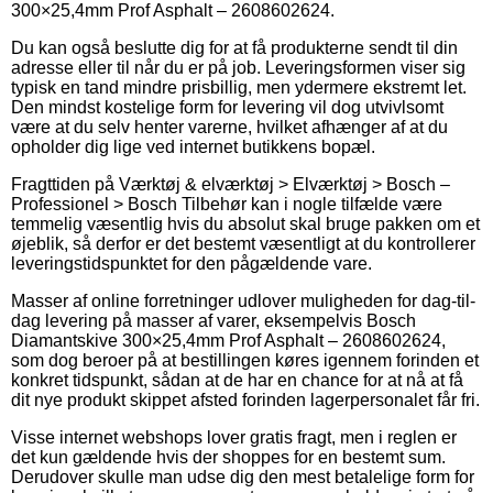
300×25,4mm Prof Asphalt – 2608602624.
Du kan også beslutte dig for at få produkterne sendt til din
adresse eller til når du er på job. Leveringsformen viser sig
typisk en tand mindre prisbillig, men ydermere ekstremt let.
Den mindst kostelige form for levering vil dog utvivlsomt
være at du selv henter varerne, hvilket afhænger af at du
opholder dig lige ved internet butikkens bopæl.
Fragttiden på Værktøj & elværktøj > Elværktøj > Bosch –
Professionel > Bosch Tilbehør kan i nogle tilfælde være
temmelig væsentlig hvis du absolut skal bruge pakken om et
øjeblik, så derfor er det bestemt væsentligt at du kontrollerer
leveringstidspunktet for den pågældende vare.
Masser af online forretninger udlover muligheden for dag-til-
dag levering på masser af varer, eksempelvis Bosch
Diamantskive 300×25,4mm Prof Asphalt – 2608602624,
som dog beroer på at bestillingen køres igennem forinden et
konkret tidspunkt, sådan at de har en chance for at nå at få
dit nye produkt skippet afsted forinden lagerpersonalet får fri.
Visse internet webshops lover gratis fragt, men i reglen er
det kun gældende hvis der shoppes for en bestemt sum.
Derudover skulle man udse dig den mest betalelige form for