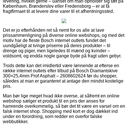
levering, hvilket gerne – uanset om man opholder sig tæt på
København, Brønderslev eller Fredensborg – er at få
fragtfirmaet til at levere dine varer til et afhentningssted.
Det er jo efterhånden ret så nemt for os alle at lave
prissammenligning på diverse online webshops, og med det
motiv har de fleste Bosch internet outlets fundet det
uundgåeligt at tvinge priserne på deres produkter – til
drenge og piger, men ligeledes til mænd og kvinder –
voldsomt, og endda nogle gange byde på fragt uden gebyr.
Trods dette kan det imidlertid være lønnende at efterse en
række internet outlets efter tilbud på Bosch Diamantskive
300×25,4mm Prof Asphalt – 2608602624 før du shopper,
således at man er garanteret at antage den mindst kostelige
pris.
Man bør lige meget hvad ikke overse, at såfremt en online
webshop sælger et produkt til en pris der anses for
hamrende overkommelig, så bør det tit være en varsel om en
falsk internet shop. Shopping med kort er dog dækket ind
under en forordning, som redder en overfor falske
webbutikker.