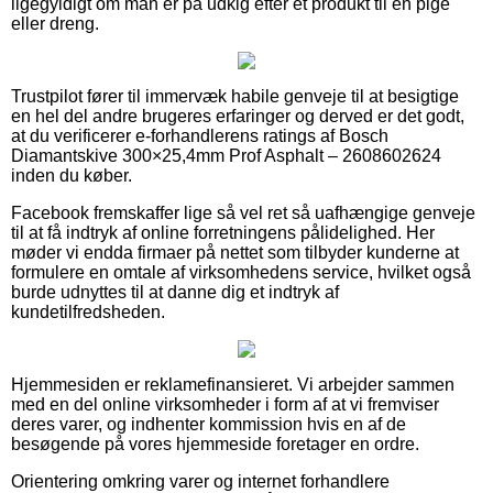
ligegyldigt om man er på udkig efter et produkt til en pige
eller dreng.
Trustpilot fører til immervæk habile genveje til at besigtige
en hel del andre brugeres erfaringer og derved er det godt,
at du verificerer e-forhandlerens ratings af Bosch
Diamantskive 300×25,4mm Prof Asphalt – 2608602624
inden du køber.
Facebook fremskaffer lige så vel ret så uafhængige genveje
til at få indtryk af online forretningens pålidelighed. Her
møder vi endda firmaer på nettet som tilbyder kunderne at
formulere en omtale af virksomhedens service, hvilket også
burde udnyttes til at danne dig et indtryk af
kundetilfredsheden.
Hjemmesiden er reklamefinansieret. Vi arbejder sammen
med en del online virksomheder i form af at vi fremviser
deres varer, og indhenter kommission hvis en af de
besøgende på vores hjemmeside foretager en ordre.
Orientering omkring varer og internet forhandlere