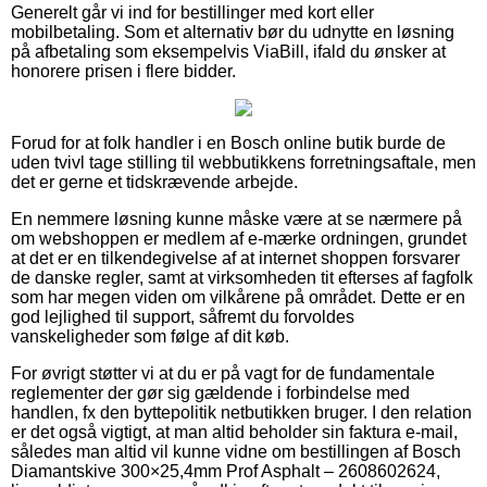
Generelt går vi ind for bestillinger med kort eller
mobilbetaling. Som et alternativ bør du udnytte en løsning
på afbetaling som eksempelvis ViaBill, ifald du ønsker at
honorere prisen i flere bidder.
Forud for at folk handler i en Bosch online butik burde de
uden tvivl tage stilling til webbutikkens forretningsaftale, men
det er gerne et tidskrævende arbejde.
En nemmere løsning kunne måske være at se nærmere på
om webshoppen er medlem af e-mærke ordningen, grundet
at det er en tilkendegivelse af at internet shoppen forsvarer
de danske regler, samt at virksomheden tit efterses af fagfolk
som har megen viden om vilkårene på området. Dette er en
god lejlighed til support, såfremt du forvoldes
vanskeligheder som følge af dit køb.
For øvrigt støtter vi at du er på vagt for de fundamentale
reglementer der gør sig gældende i forbindelse med
handlen, fx den byttepolitik netbutikken bruger. I den relation
er det også vigtigt, at man altid beholder sin faktura e-mail,
således man altid vil kunne vidne om bestillingen af Bosch
Diamantskive 300×25,4mm Prof Asphalt – 2608602624,