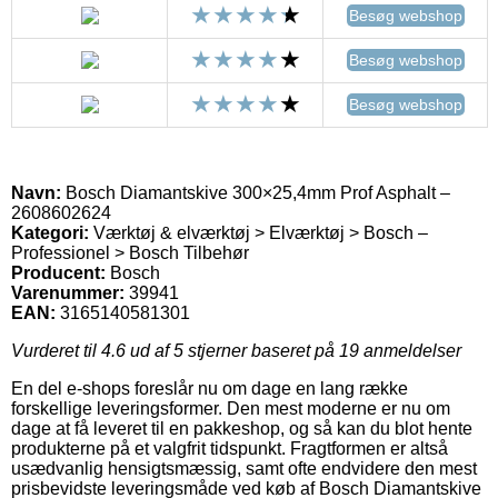
Besøg webshop
Besøg webshop
Besøg webshop
Navn:
Bosch Diamantskive 300×25,4mm Prof Asphalt –
2608602624
Kategori:
Værktøj & elværktøj > Elværktøj > Bosch –
Professionel > Bosch Tilbehør
Producent:
Bosch
Varenummer:
39941
EAN:
3165140581301
Vurderet til
4.6
ud af 5 stjerner baseret på
19
anmeldelser
En del e-shops foreslår nu om dage en lang række
forskellige leveringsformer. Den mest moderne er nu om
dage at få leveret til en pakkeshop, og så kan du blot hente
produkterne på et valgfrit tidspunkt. Fragtformen er altså
usædvanlig hensigtsmæssig, samt ofte endvidere den mest
prisbevidste leveringsmåde ved køb af Bosch Diamantskive