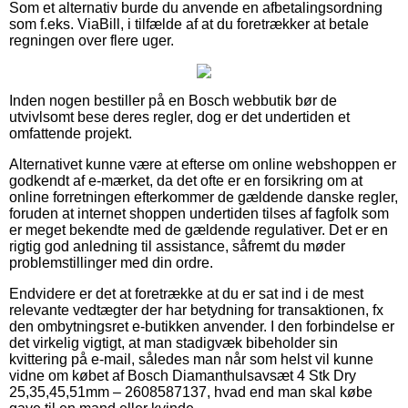
Som et alternativ burde du anvende en afbetalingsordning
som f.eks. ViaBill, i tilfælde af at du foretrækker at betale
regningen over flere uger.
Inden nogen bestiller på en Bosch webbutik bør de
utvivlsomt bese deres regler, dog er det undertiden et
omfattende projekt.
Alternativet kunne være at efterse om online webshoppen er
godkendt af e-mærket, da det ofte er en forsikring om at
online forretningen efterkommer de gældende danske regler,
foruden at internet shoppen undertiden tilses af fagfolk som
er meget bekendte med de gældende regulativer. Det er en
rigtig god anledning til assistance, såfremt du møder
problemstillinger med din ordre.
Endvidere er det at foretrække at du er sat ind i de mest
relevante vedtægter der har betydning for transaktionen, fx
den ombytningsret e-butikken anvender. I den forbindelse er
det virkelig vigtigt, at man stadigvæk bibeholder sin
kvittering på e-mail, således man når som helst vil kunne
vidne om købet af Bosch Diamanthulsavsæt 4 Stk Dry
25,35,45,51mm – 2608587137, hvad end man skal købe