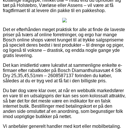
kostelige fragttype, hvilket ofte – hvad end du opholder sig
tæt på Holstebro, Værløse eller Assens – vil være at få
fragtfirmaet til at levere din pakke til en pakkeshop.
Det er efterhånden meget praktisk for alle at finde de laveste
priser på tværs af online forretninger, og ergo har mange
Bosch online shops været tvunget til at trykke salgspriserne
på specielt deres bedst i test produkter – til drenge og piger,
og ligeså til voksne – drastisk, og endda nogle gange yde
gratis levering.
Det kan imidlertid være lukrativt at sammenligne enkelte e-
firmaer efter rabatkoder på Bosch Diamanthulsavsæt 4 Stk
Dry 25,35,45,51mm – 2608587137 forinden du køber,
således at du er tryg ved at få fat i den billigste pris.
Du bør dog være klar over, at når en webbutik markedsfører
en vare til en udsalgspris der kan ses som kolossalt attraktiv,
så bør det for det meste være en indikator for en falsk
internet butik. Bestillinger med betalingskort er på den
anden side omsluttet af en anordning, som begunstiger folk
imod uoprigtige butikker på nettet.
Vi anbefaler generelt handler med kort eller mobilbetaling.