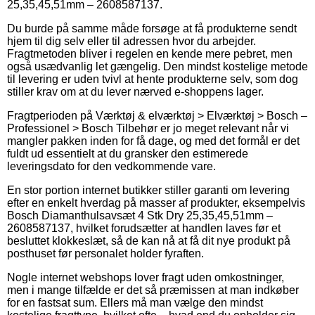
25,35,45,51mm – 2608587137.
Du burde på samme måde forsøge at få produkterne sendt
hjem til dig selv eller til adressen hvor du arbejder.
Fragtmetoden bliver i regelen en kende mere pebret, men
også usædvanlig let gængelig. Den mindst kostelige metode
til levering er uden tvivl at hente produkterne selv, som dog
stiller krav om at du lever nærved e-shoppens lager.
Fragtperioden på Værktøj & elværktøj > Elværktøj > Bosch –
Professionel > Bosch Tilbehør er jo meget relevant når vi
mangler pakken inden for få dage, og med det formål er det
fuldt ud essentielt at du gransker den estimerede
leveringsdato for den vedkommende vare.
En stor portion internet butikker stiller garanti om levering
efter en enkelt hverdag på masser af produkter, eksempelvis
Bosch Diamanthulsavsæt 4 Stk Dry 25,35,45,51mm –
2608587137, hvilket forudsætter at handlen laves før et
besluttet klokkeslæt, så de kan nå at få dit nye produkt på
posthuset før personalet holder fyraften.
Nogle internet webshops lover fragt uden omkostninger,
men i mange tilfælde er det så præmissen at man indkøber
for en fastsat sum. Ellers må man vælge den mindst