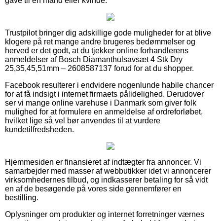
gave til en mand eller kvinde.
Trustpilot bringer dig adskillige gode muligheder for at blive
klogere på ret mange andre brugeres bedømmelser og
herved er det godt, at du tjekker online forhandlerens
anmeldelser af Bosch Diamanthulsavsæt 4 Stk Dry
25,35,45,51mm – 2608587137 forud for at du shopper.
Facebook resulterer i endvidere nogenlunde habile chancer
for at få indsigt i internet firmaets pålidelighed. Derudover
ser vi mange online varehuse i Danmark som giver folk
mulighed for at formulere en anmeldelse af ordreforløbet,
hvilket lige så vel bør anvendes til at vurdere
kundetilfredsheden.
Hjemmesiden er finansieret af indtægter fra annoncer. Vi
samarbejder med masser af webbutikker idet vi annoncerer
virksomhedernes tilbud, og indkasserer betaling for så vidt
en af de besøgende på vores side gennemfører en
bestilling.
Oplysninger om produkter og internet forretninger værnes