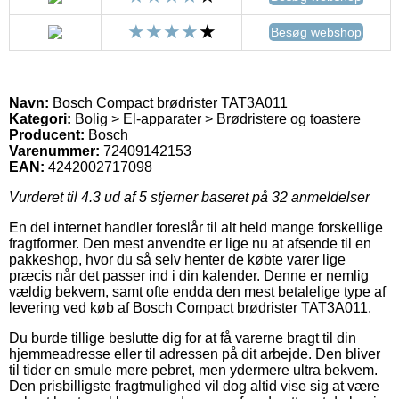
Besøg webshop
Navn:
Bosch Compact brødrister TAT3A011
Kategori:
Bolig > El-apparater > Brødristere og toastere
Producent:
Bosch
Varenummer:
72409142153
EAN:
4242002717098
Vurderet til
4.3
ud af 5 stjerner baseret på
32
anmeldelser
En del internet handler foreslår til alt held mange forskellige
fragtformer. Den mest anvendte er lige nu at afsende til en
pakkeshop, hvor du så selv henter de købte varer lige
præcis når det passer ind i din kalender. Denne er nemlig
vældig bekvem, samt ofte endda den mest betalelige type af
levering ved køb af Bosch Compact brødrister TAT3A011.
Du burde tillige beslutte dig for at få varerne bragt til din
hjemmeadresse eller til adressen på dit arbejde. Den bliver
til tider en smule mere pebret, men ydermere ultra bekvem.
Den prisbilligste fragtmulighed vil dog altid vise sig at være