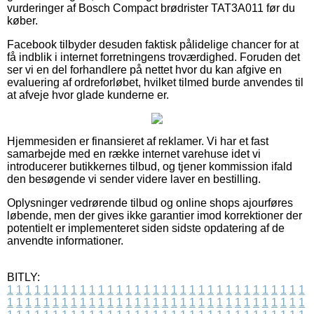
vurderinger af Bosch Compact brødrister TAT3A011 før du
køber.
Facebook tilbyder desuden faktisk pålidelige chancer for at
få indblik i internet forretningens troværdighed. Foruden det
ser vi en del forhandlere på nettet hvor du kan afgive en
evaluering af ordreforløbet, hvilket tilmed burde anvendes til
at afveje hvor glade kunderne er.
Hjemmesiden er finansieret af reklamer. Vi har et fast
samarbejde med en række internet varehuse idet vi
introducerer butikkernes tilbud, og tjener kommission ifald
den besøgende vi sender videre laver en bestilling.
Oplysninger vedrørende tilbud og online shops ajourføres
løbende, men der gives ikke garantier imod korrektioner der
potentielt er implementeret siden sidste opdatering af de
anvendte informationer.
BITLY:
1
1
1
1
1
1
1
1
1
1
1
1
1
1
1
1
1
1
1
1
1
1
1
1
1
1
1
1
1
1
1
1
1
1
1
1
1
1
1
1
1
1
1
1
1
1
1
1
1
1
1
1
1
1
1
1
1
1
1
1
1
1
1
1
1
1