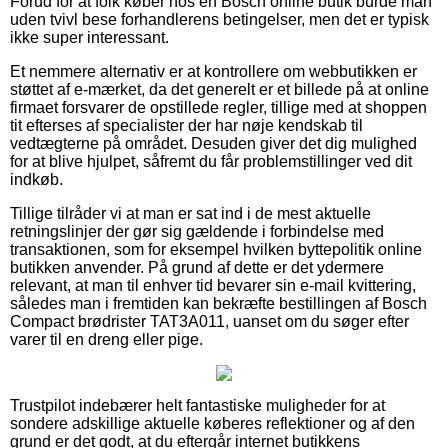
Forud for at folk køber hos en Bosch online butik burde man
uden tvivl bese forhandlerens betingelser, men det er typisk
ikke super interessant.
Et nemmere alternativ er at kontrollere om webbutikken er
støttet af e-mærket, da det generelt er et billede på at online
firmaet forsvarer de opstillede regler, tillige med at shoppen
tit efterses af specialister der har nøje kendskab til
vedtægterne på området. Desuden giver det dig mulighed
for at blive hjulpet, såfremt du får problemstillinger ved dit
indkøb.
Tillige tilråder vi at man er sat ind i de mest aktuelle
retningslinjer der gør sig gældende i forbindelse med
transaktionen, som for eksempel hvilken byttepolitik online
butikken anvender. På grund af dette er det ydermere
relevant, at man til enhver tid bevarer sin e-mail kvittering,
således man i fremtiden kan bekræfte bestillingen af Bosch
Compact brødrister TAT3A011, uanset om du søger efter
varer til en dreng eller pige.
Trustpilot indebærer helt fantastiske muligheder for at
sondere adskillige aktuelle køberes reflektioner og af den
grund er det godt, at du eftergår internet butikkens