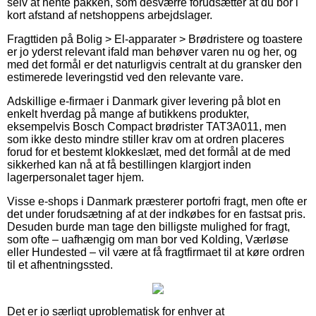
selv at hente pakken, som desværre forudsætter at du bor i
kort afstand af netshoppens arbejdslager.
Fragttiden på Bolig > El-apparater > Brødristere og toastere
er jo yderst relevant ifald man behøver varen nu og her, og
med det formål er det naturligvis centralt at du gransker den
estimerede leveringstid ved den relevante vare.
Adskillige e-firmaer i Danmark giver levering på blot en
enkelt hverdag på mange af butikkens produkter,
eksempelvis Bosch Compact brødrister TAT3A011, men
som ikke desto mindre stiller krav om at ordren placeres
forud for et bestemt klokkeslæt, med det formål at de med
sikkerhed kan nå at få bestillingen klargjort inden
lagerpersonalet tager hjem.
Visse e-shops i Danmark præsterer portofri fragt, men ofte er
det under forudsætning af at der indkøbes for en fastsat pris.
Desuden burde man tage den billigste mulighed for fragt,
som ofte – uafhængig om man bor ved Kolding, Værløse
eller Hundested – vil være at få fragtfirmaet til at køre ordren
til et afhentningssted.
Det er jo særligt uproblematisk for enhver at