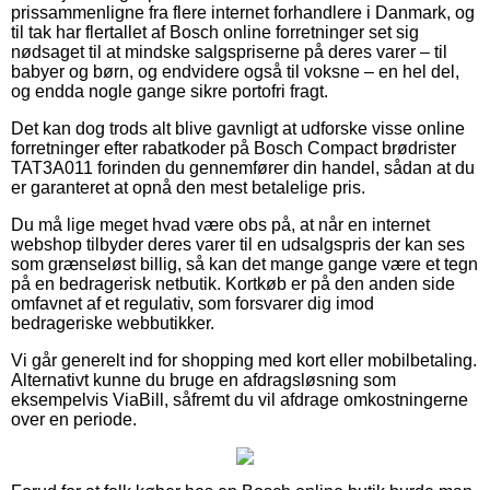
prissammenligne fra flere internet forhandlere i Danmark, og
til tak har flertallet af Bosch online forretninger set sig
nødsaget til at mindske salgspriserne på deres varer – til
babyer og børn, og endvidere også til voksne – en hel del,
og endda nogle gange sikre portofri fragt.
Det kan dog trods alt blive gavnligt at udforske visse online
forretninger efter rabatkoder på Bosch Compact brødrister
TAT3A011 forinden du gennemfører din handel, sådan at du
er garanteret at opnå den mest betalelige pris.
Du må lige meget hvad være obs på, at når en internet
webshop tilbyder deres varer til en udsalgspris der kan ses
som grænseløst billig, så kan det mange gange være et tegn
på en bedragerisk netbutik. Kortkøb er på den anden side
omfavnet af et regulativ, som forsvarer dig imod
bedrageriske webbutikker.
Vi går generelt ind for shopping med kort eller mobilbetaling.
Alternativt kunne du bruge en afdragsløsning som
eksempelvis ViaBill, såfremt du vil afdrage omkostningerne
over en periode.