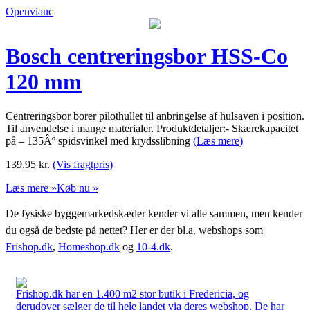
Openviauc
Bosch centreringsbor HSS-Co
120 mm
Centreringsbor borer pilothullet til anbringelse af hulsaven i position.
Til anvendelse i mange materialer. Produktdetaljer:- Skærekapacitet
på – 135Âº spidsvinkel med krydsslibning
(Læs mere)
139.95
kr.
(Vis fragtpris)
Læs mere »
Køb nu »
De fysiske byggemarkedskæder kender vi alle sammen, men kender
du også de bedste på nettet? Her er der bl.a. webshops som
Frishop.dk
,
Homeshop.dk
og
10-4.dk
.
Frishop.dk har en 1.400 m2 stor butik i Fredericia, og
derudover sælger de til hele landet via deres webshop. De har