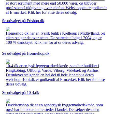
et stort sortiment med mere end 50.000 varer, og tilbyder
professionel rådgivning over telefon. Webshoppen er godkendt
af E-mærket. Klik her for at se deres udvalg.
Se udvalget på Frishop.dk
Homeshop.dk har en fysisk butik i Kjellerup i Midtjylland, og
ellers sælger de over nettet. De startede tilbage i 2004, og er
100 % danskejet. Klik her for at se deres udvalg.
Se udvalget på Homeshop.dk
10-4.dk er en jysk byggemarkedskæde, som har butikker i
Ringkøbing, Ulfborg, Varde, Viborg, Videbæk og Aarhus.
Derudover sælger de en hel del til hele landet via deres
webshop. 10-4.dk er godkendt af E-mærket. Klik her for at se
deres udvalg.
Se udvalget på 10-4.dk
Davidsenshop.dk er en sønderjysk byggemarkedskæde, som
også har butikker andre steder i landet. De sælger desuden