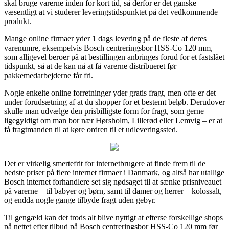
skal bruge varerne inden for kort tid, så derfor er det ganske
væsentligt at vi studerer leveringstidspunktet på det vedkommende
produkt.
Mange online firmaer yder 1 dags levering på de fleste af deres
varenumre, eksempelvis Bosch centreringsbor HSS-Co 120 mm,
som alligevel beroer på at bestillingen anbringes forud for et fastslået
tidspunkt, så at de kan nå at få varerne distribueret før
pakkemedarbejderne får fri.
Nogle enkelte online forretninger yder gratis fragt, men ofte er det
under forudsætning af at du shopper for et bestemt beløb. Derudover
skulle man udvælge den prisbilligste form for fragt, som gerne –
ligegyldigt om man bor nær Hørsholm, Lillerød eller Lemvig – er at
få fragtmanden til at køre ordren til et udleveringssted.
Det er virkelig smertefrit for internetbrugere at finde frem til de
bedste priser på flere internet firmaer i Danmark, og altså har utallige
Bosch internet forhandlere set sig nødsaget til at sænke prisniveauet
på varerne – til babyer og børn, samt til damer og herrer – kolossalt,
og endda nogle gange tilbyde fragt uden gebyr.
Til gengæld kan det trods alt blive nyttigt at efterse forskellige shops
på nettet efter tilbud på Bosch centreringsbor HSS-Co 120 mm før