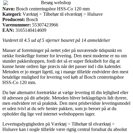
Besøg webshop
Navn:
Bosch centreringsbor HSS-Co 120 mm
Kategori:
Værktøj > Tilbehør til elværktøj > Hulsave
Producent:
Bosch
Varenummer:
55307423966
EAN:
3165140414609
Vurderet til
4.5
ud af 5 stjerner baseret på
14
anmeldelser
Masser af forretninger på nettet yder på nuværende tidspunkt en
række forskellige former for levering. Den mest moderne er nu om
stunder pakkeshoppen, fordi det så er super fleksibelt for dig at
kunne hente ordren lige præcis når det passer ind i din kalender.
Metoden er jo meget ligetil, og i mange tilfælde endvidere den mest
betalelige mulighed for levering ved køb af Bosch centreringsbor
HSS-Co 120 mm.
Du bør alternativt foretrække at vælge levering til din lejlighed eller
til adressen på dit arbejde. Metoden bliver beklageligvis lidt dyrere,
men endvidere ret så praktisk. Den mest prisbevidste leveringsmodel
er uden tvivl at du selv henter pakken, som jo beroer på at du
opholder dig lige ved internet webshoppens lager.
Leveringsdygtigheden på Værktøj > Tilbehør til elværktøj >
Hulsave kan i nogle tilfælde være rigtig central forudsat du absolut