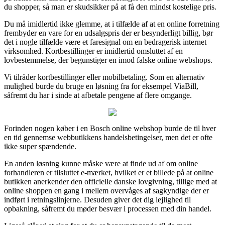
du shopper, så man er skudsikker på at få den mindst kostelige pris.
Du må imidlertid ikke glemme, at i tilfælde af at en online forretning
frembyder en vare for en udsalgspris der er besynderligt billig, bør
det i nogle tilfælde være et faresignal om en bedragerisk internet
virksomhed. Kortbestillinger er imidlertid omsluttet af en
lovbestemmelse, der begunstiger en imod falske online webshops.
Vi tilråder kortbestillinger eller mobilbetaling. Som en alternativ
mulighed burde du bruge en løsning fra for eksempel ViaBill,
såfremt du har i sinde at afbetale pengene af flere omgange.
Forinden nogen køber i en Bosch online webshop burde de til hver
en tid gennemse webbutikkens handelsbetingelser, men det er ofte
ikke super spændende.
En anden løsning kunne måske være at finde ud af om online
forhandleren er tilsluttet e-mærket, hvilket er et billede på at online
butikken anerkender den officielle danske lovgivning, tillige med at
online shoppen en gang i mellem overvåges af sagkyndige der er
indført i retningslinjerne. Desuden giver det dig lejlighed til
opbakning, såfremt du møder besvær i processen med din handel.