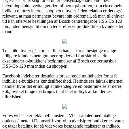
Ligeså slår vi et slag for at du er hensynstagende til de mest
betydningsfulde vedtægter der influerer på ordren, som eksempelvis
hvilken returret internet shoppen tilbyder. I den relation er det også
relevant, at man permanent bevarer sin ordremail, så man til enhver
tid kan eftervise bestillingen af Bosch centreringsbor HSS-Co 120
mm, uden hensyn til om du leder efter et produkt til en kvinde eller
mand.
Trustpilot byder på stort set fine chancer for at besigtige mange
tidligere kunders betragtninger og derved foreslår vi, at du
eksaminerer e-butikkens bedømmelser af Bosch centreringsbor
HSS-Co 120 mm inden du shopper.
Facebook indebærer desuden stort set gode muligheder for at få
indblik i e-butikkens kundetilfredshed. Herinde ses faktisk internet
handler hvor det er muligt at tilkendegive en bedømmelse af deres
køb, hvilket tillige må bruges til at få et indtryk af kundernes
tilfredshed.
Vores website er reklamefinansieret. Vi har aftaler med utallige
outlets på nettet i Danmark hvori vi markedsfører butikkernes varer,
og tager betaling for så vidt vores besøgende realiserer et indkøb.