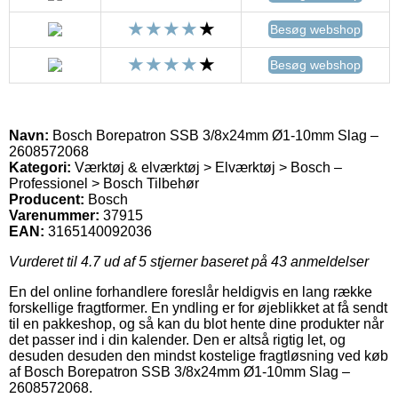
Besøg webshop
Besøg webshop
Navn:
Bosch Borepatron SSB 3/8x24mm Ø1-10mm Slag –
2608572068
Kategori:
Værktøj & elværktøj > Elværktøj > Bosch –
Professionel > Bosch Tilbehør
Producent:
Bosch
Varenummer:
37915
EAN:
3165140092036
Vurderet til
4.7
ud af 5 stjerner baseret på
43
anmeldelser
En del online forhandlere foreslår heldigvis en lang række
forskellige fragtformer. En yndling er for øjeblikket at få sendt
til en pakkeshop, og så kan du blot hente dine produkter når
det passer ind i din kalender. Den er altså rigtig let, og
desuden desuden den mindst kostelige fragtløsning ved køb
af Bosch Borepatron SSB 3/8x24mm Ø1-10mm Slag –
2608572068.