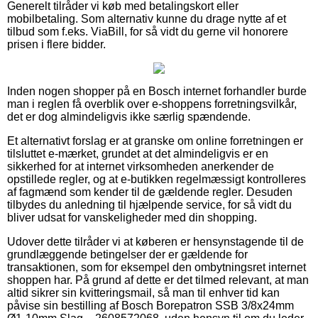
Generelt tilråder vi køb med betalingskort eller
mobilbetaling. Som alternativ kunne du drage nytte af et
tilbud som f.eks. ViaBill, for så vidt du gerne vil honorere
prisen i flere bidder.
Inden nogen shopper på en Bosch internet forhandler burde
man i reglen få overblik over e-shoppens forretningsvilkår,
det er dog almindeligvis ikke særlig spændende.
Et alternativt forslag er at granske om online forretningen er
tilsluttet e-mærket, grundet at det almindeligvis er en
sikkerhed for at internet virksomheden anerkender de
opstillede regler, og at e-butikken regelmæssigt kontrolleres
af fagmænd som kender til de gældende regler. Desuden
tilbydes du anledning til hjælpende service, for så vidt du
bliver udsat for vanskeligheder med din shopping.
Udover dette tilråder vi at køberen er hensynstagende til de
grundlæggende betingelser der er gældende for
transaktionen, som for eksempel den ombytningsret internet
shoppen har. På grund af dette er det tilmed relevant, at man
altid sikrer sin kvitteringsmail, så man til enhver tid kan
påvise sin bestilling af Bosch Borepatron SSB 3/8x24mm