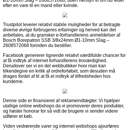
Ø1-10mm Slag – 2608572068, uden hensyn til om du leder
efter en vare til en mand eller kvinde.
Trustpilot leverer relativt stabile muligheder for at betragte
diverse øvrige forbrugeres erfaringer og herved kan det
anbefales, at du gransker e-forhandlerens anmeldelser af
Bosch Borepatron SSB 3/8x24mm Ø1-10mm Slag –
2608572068 forinden du bestiller.
Facebook genererer lignende relativt værdifulde chancer for
at få indtryk af internet forhandlerens troværdighed.
Derudover ser vi en del webbutikker hvor man kan
tilkendegive en kritik af ordreforløbet, som desuden må
drages fordel af til at få et indtryk af tilfredsheden hos
kunderne.
Denne side er finansieret af reklameindtægter. Vi hjælper
utallige online webshops da vi promoverer deres produkter,
og høster honorar for så vidt de brugere vi sender videre
udfører et køb.
Viden vedrørende varer og internet webshops ajourføres