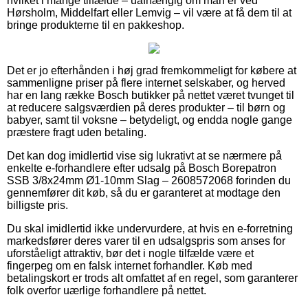
hvilket i mange tilfælde – uafhængig om man er ved
Hørsholm, Middelfart eller Lemvig – vil være at få dem til at
bringe produkterne til en pakkeshop.
Det er jo efterhånden i høj grad fremkommeligt for købere at
sammenligne priser på flere internet selskaber, og herved
har en lang række Bosch butikker på nettet været tvunget til
at reducere salgsværdien på deres produkter – til børn og
babyer, samt til voksne – betydeligt, og endda nogle gange
præstere fragt uden betaling.
Det kan dog imidlertid vise sig lukrativt at se nærmere på
enkelte e-forhandlere efter udsalg på Bosch Borepatron
SSB 3/8x24mm Ø1-10mm Slag – 2608572068 forinden du
gennemfører dit køb, så du er garanteret at modtage den
billigste pris.
Du skal imidlertid ikke undervurdere, at hvis en e-forretning
markedsfører deres varer til en udsalgspris som anses for
uforståeligt attraktiv, bør det i nogle tilfælde være et
fingerpeg om en falsk internet forhandler. Køb med
betalingskort er trods alt omfattet af en regel, som garanterer
folk overfor uærlige forhandlere på nettet.