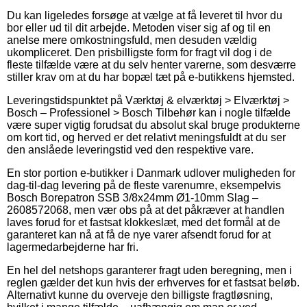
Du kan ligeledes forsøge at vælge at få leveret til hvor du
bor eller ud til dit arbejde. Metoden viser sig af og til en
anelse mere omkostningsfuld, men desuden vældig
ukompliceret. Den prisbilligste form for fragt vil dog i de
fleste tilfælde være at du selv henter varerne, som desværre
stiller krav om at du har bopæl tæt på e-butikkens hjemsted.
Leveringstidspunktet på Værktøj & elværktøj > Elværktøj >
Bosch – Professionel > Bosch Tilbehør kan i nogle tilfælde
være super vigtig forudsat du absolut skal bruge produkterne
om kort tid, og herved er det relativt meningsfuldt at du ser
den anslåede leveringstid ved den respektive vare.
En stor portion e-butikker i Danmark udlover muligheden for
dag-til-dag levering på de fleste varenumre, eksempelvis
Bosch Borepatron SSB 3/8x24mm Ø1-10mm Slag –
2608572068, men vær obs på at det påkræver at handlen
laves forud for et fastsat klokkeslæt, med det formål at de
garanteret kan nå at få de nye varer afsendt forud for at
lagermedarbejderne har fri.
En hel del netshops garanterer fragt uden beregning, men i
reglen gælder det kun hvis der erhverves for et fastsat beløb.
Alternativt kunne du overveje den billigste fragtløsning,