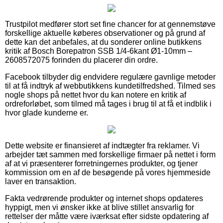
Trustpilot medfører stort set fine chancer for at gennemstøve
forskellige aktuelle køberes observationer og på grund af
dette kan det anbefales, at du sonderer online butikkens
kritik af Bosch Borepatron SSB 1/4-6kant Ø1-10mm –
2608572075 forinden du placerer din ordre.
Facebook tilbyder dig endvidere regulære gavnlige metoder
til at få indtryk af webbutikkens kundetilfredshed. Tilmed ses
nogle shops på nettet hvor du kan notere en kritik af
ordreforløbet, som tilmed må tages i brug til at få et indblik i
hvor glade kunderne er.
Dette website er finansieret af indtægter fra reklamer. Vi
arbejder tæt sammen med forskellige firmaer på nettet i form
af at vi præsenterer forretningernes produkter, og tjener
kommission om en af de besøgende på vores hjemmeside
laver en transaktion.
Fakta vedrørende produkter og internet shops opdateres
hyppigt, men vi ønsker ikke at blive stillet ansvarlig for
rettelser der måtte være iværksat efter sidste opdatering af