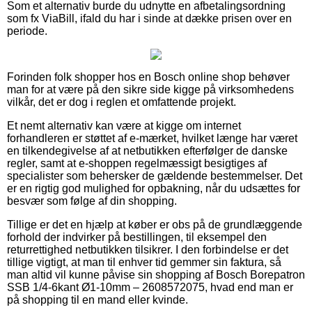
Som et alternativ burde du udnytte en afbetalingsordning
som fx ViaBill, ifald du har i sinde at dække prisen over en
periode.
Forinden folk shopper hos en Bosch online shop behøver
man for at være på den sikre side kigge på virksomhedens
vilkår, det er dog i reglen et omfattende projekt.
Et nemt alternativ kan være at kigge om internet
forhandleren er støttet af e-mærket, hvilket længe har været
en tilkendegivelse af at netbutikken efterfølger de danske
regler, samt at e-shoppen regelmæssigt besigtiges af
specialister som behersker de gældende bestemmelser. Det
er en rigtig god mulighed for opbakning, når du udsættes for
besvær som følge af din shopping.
Tillige er det en hjælp at køber er obs på de grundlæggende
forhold der indvirker på bestillingen, til eksempel den
returrettighed netbutikken tilsikrer. I den forbindelse er det
tillige vigtigt, at man til enhver tid gemmer sin faktura, så
man altid vil kunne påvise sin shopping af Bosch Borepatron
SSB 1/4-6kant Ø1-10mm – 2608572075, hvad end man er
på shopping til en mand eller kvinde.