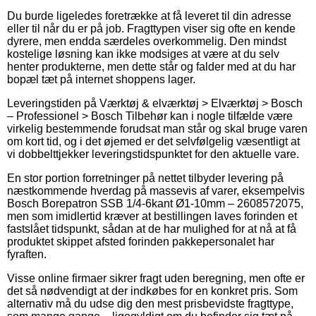
Du burde ligeledes foretrække at få leveret til din adresse
eller til når du er på job. Fragttypen viser sig ofte en kende
dyrere, men endda særdeles overkommelig. Den mindst
kostelige løsning kan ikke modsiges at være at du selv
henter produkterne, men dette står og falder med at du har
bopæl tæt på internet shoppens lager.
Leveringstiden på Værktøj & elværktøj > Elværktøj > Bosch
– Professionel > Bosch Tilbehør kan i nogle tilfælde være
virkelig bestemmende forudsat man står og skal bruge varen
om kort tid, og i det øjemed er det selvfølgelig væsentligt at
vi dobbelttjekker leveringstidspunktet for den aktuelle vare.
En stor portion forretninger på nettet tilbyder levering på
næstkommende hverdag på massevis af varer, eksempelvis
Bosch Borepatron SSB 1/4-6kant Ø1-10mm – 2608572075,
men som imidlertid kræver at bestillingen laves forinden et
fastslået tidspunkt, sådan at de har mulighed for at nå at få
produktet skippet afsted forinden pakkepersonalet har
fyraften.
Visse online firmaer sikrer fragt uden beregning, men ofte er
det så nødvendigt at der indkøbes for en konkret pris. Som
alternativ må du udse dig den mest prisbevidste fragttype,