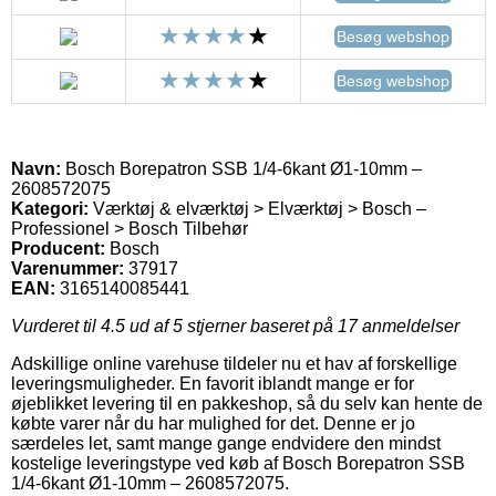
Besøg webshop
Besøg webshop
Navn:
Bosch Borepatron SSB 1/4-6kant Ø1-10mm –
2608572075
Kategori:
Værktøj & elværktøj > Elværktøj > Bosch –
Professionel > Bosch Tilbehør
Producent:
Bosch
Varenummer:
37917
EAN:
3165140085441
Vurderet til
4.5
ud af 5 stjerner baseret på
17
anmeldelser
Adskillige online varehuse tildeler nu et hav af forskellige
leveringsmuligheder. En favorit iblandt mange er for
øjeblikket levering til en pakkeshop, så du selv kan hente de
købte varer når du har mulighed for det. Denne er jo
særdeles let, samt mange gange endvidere den mindst
kostelige leveringstype ved køb af Bosch Borepatron SSB
1/4-6kant Ø1-10mm – 2608572075.