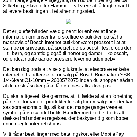
som mange gange – ligegyldigt om du befinder sig tæt på
Silkeborg, Skive eller Hammel – vil være at få fragtfirmaet til
at levere bestillingen til et afhentningssted.
Det er jo efterhånden vældig nemt for enhver at finde
information om priser fra forskellige e-butikker, og så har
massevis af Bosch internet butikker været presset til at at
stampe prisniveauet på specielt deres bedst i test produkter
– til børn, og samtidig også til herrer og damer – kolossalt,
og endda nogle gange præstere levering uden gebyr.
Det kan dog trods alt vise sig lukrativt at efterprøve enkelte
internet forhandlere efter udsalg på Bosch Borepatron SSB
1/4-6kant Ø1-10mm – 2608572075 inden du shopper, sådan
at du er skråsikker på at få den mest attraktive pris.
Du skal alligevel ikke glemme, at i tilfælde af at en forretning
på nettet forhandler produkter til salg for en salgspris der kan
ses som enormt billig, så kan det mange gange være et
symbol på en svindel butik. Handler med kort er trods alt
dækket ind under et regelsæt, der beskytter dig som køber
imod uægte internet shops.
Vi tilråder bestillinger med betalingskort eller MobilePay.