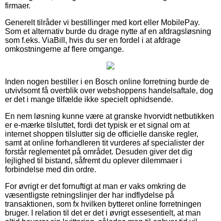
firmaer.
Generelt tilråder vi bestillinger med kort eller MobilePay.
Som et alternativ burde du drage nytte af en afdragsløsning
som f.eks. ViaBill, hvis du ser en fordel i at afdrage
omkostningerne af flere omgange.
Inden nogen bestiller i en Bosch online forretning burde de
utvivlsomt få overblik over webshoppens handelsaftale, dog
er det i mange tilfælde ikke specielt ophidsende.
En nem løsning kunne være at granske hvorvidt netbutikken
er e-mærke tilsluttet, fordi det typisk er et signal om at
internet shoppen tilslutter sig de officielle danske regler,
samt at online forhandleren tit vurderes af specialister der
forstår reglementet på området. Desuden giver det dig
lejlighed til bistand, såfremt du oplever dilemmaer i
forbindelse med din ordre.
For øvrigt er det fornuftigt at man er vaks omkring de
væsentligste retningslinjer der har indflydelse på
transaktionen, som fx hvilken bytteret online forretningen
bruger. I relation til det er det i øvrigt essesentielt, at man