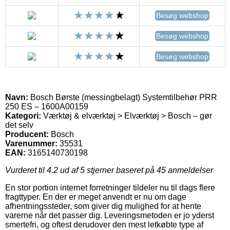
Besøg webshop
Besøg webshop
Besøg webshop
Navn:
Bosch Børste (messingbelagt) Systemtilbehør PRR
250 ES – 1600A00159
Kategori:
Værktøj & elværktøj > Elværktøj > Bosch – gør
det selv
Producent:
Bosch
Varenummer:
35531
EAN:
3165140730198
Vurderet til
4.2
ud af 5 stjerner baseret på
45
anmeldelser
En stor portion internet forretninger tildeler nu til dags flere
fragttyper. En der er meget anvendt er nu om dage
afhentningssteder, som giver dig mulighed for at hente
varerne når det passer dig. Leveringsmetoden er jo yderst
smertefri, og oftest derudover den mest letkøbte type af