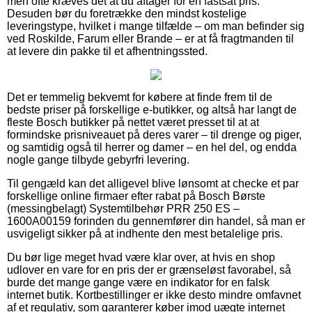
men ofte kræves det at du aftager for en fastsat pris.
Desuden bør du foretrække den mindst kostelige
leveringstype, hvilket i mange tilfælde – om man befinder sig
ved Roskilde, Farum eller Brande – er at få fragtmanden til
at levere din pakke til et afhentningssted.
Det er temmelig bekvemt for købere at finde frem til de
bedste priser på forskellige e-butikker, og altså har langt de
fleste Bosch butikker på nettet været presset til at at
formindske prisniveauet på deres varer – til drenge og piger,
og samtidig også til herrer og damer – en hel del, og endda
nogle gange tilbyde gebyrfri levering.
Til gengæld kan det alligevel blive lønsomt at checke et par
forskellige online firmaer efter rabat på Bosch Børste
(messingbelagt) Systemtilbehør PRR 250 ES –
1600A00159 forinden du gennemfører din handel, så man er
usvigeligt sikker på at indhente den mest betalelige pris.
Du bør lige meget hvad være klar over, at hvis en shop
udlover en vare for en pris der er grænseløst favorabel, så
burde det mange gange være en indikator for en falsk
internet butik. Kortbestillinger er ikke desto mindre omfavnet
af et regulativ, som garanterer køber imod uægte internet