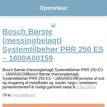
Openviauc
Bosch Børste
(messingbelagt)
Systemtilbehør PRR 250 ES
– 1600A00159
Bosch Børste (messingbelagt) Systemtilbehør PRR 250 ES
– 1600A00159Bosch Børste (messingbelagt)
Systemtilbehør PRR 250 ES – 1600A00159Fjernelse af rust
og rengøring af metalflader og -kanter, hegn i smedejern,
pynteelementerFår hurtigt gammelt metal til
(Læs mere)
79
kr.
(Vis fragtpris)