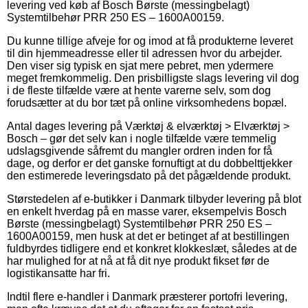
levering ved køb af Bosch Børste (messingbelagt)
Systemtilbehør PRR 250 ES – 1600A00159.
Du kunne tillige afveje for og imod at få produkterne leveret
til din hjemmeadresse eller til adressen hvor du arbejder.
Den viser sig typisk en sjat mere pebret, men ydermere
meget fremkommelig. Den prisbilligste slags levering vil dog
i de fleste tilfælde være at hente varerne selv, som dog
forudsætter at du bor tæt på online virksomhedens bopæl.
Antal dages levering på Værktøj & elværktøj > Elværktøj >
Bosch – gør det selv kan i nogle tilfælde være temmelig
udslagsgivende såfremt du mangler ordren inden for få
dage, og derfor er det ganske fornuftigt at du dobbelttjekker
den estimerede leveringsdato på det pågældende produkt.
Størstedelen af e-butikker i Danmark tilbyder levering på blot
en enkelt hverdag på en masse varer, eksempelvis Bosch
Børste (messingbelagt) Systemtilbehør PRR 250 ES –
1600A00159, men husk at det er betinget af at bestillingen
fuldbyrdes tidligere end et konkret klokkeslæt, således at de
har mulighed for at nå at få dit nye produkt fikset før de
logistikansatte har fri.
Indtil flere e-handler i Danmark præsterer portofri levering,