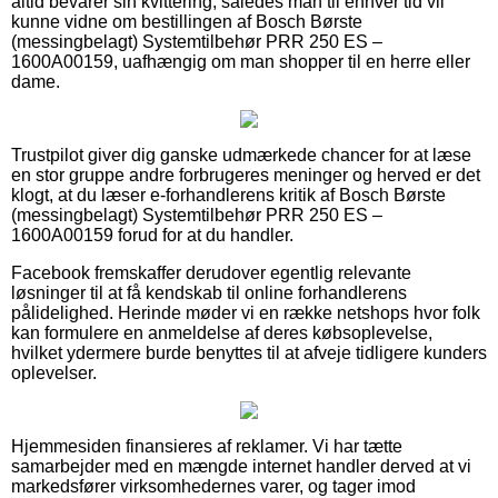
altid bevarer sin kvittering, således man til enhver tid vil
kunne vidne om bestillingen af Bosch Børste
(messingbelagt) Systemtilbehør PRR 250 ES –
1600A00159, uafhængig om man shopper til en herre eller
dame.
Trustpilot giver dig ganske udmærkede chancer for at læse
en stor gruppe andre forbrugeres meninger og herved er det
klogt, at du læser e-forhandlerens kritik af Bosch Børste
(messingbelagt) Systemtilbehør PRR 250 ES –
1600A00159 forud for at du handler.
Facebook fremskaffer derudover egentlig relevante
løsninger til at få kendskab til online forhandlerens
pålidelighed. Herinde møder vi en række netshops hvor folk
kan formulere en anmeldelse af deres købsoplevelse,
hvilket ydermere burde benyttes til at afveje tidligere kunders
oplevelser.
Hjemmesiden finansieres af reklamer. Vi har tætte
samarbejder med en mængde internet handler derved at vi
markedsfører virksomhedernes varer, og tager imod