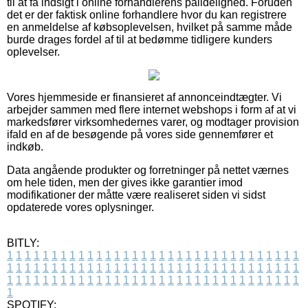
til at få indsigt i online forhandlerens pålidelighed. Foruden
det er der faktisk online forhandlere hvor du kan registrere
en anmeldelse af købsoplevelsen, hvilket på samme måde
burde drages fordel af til at bedømme tidligere kunders
oplevelser.
Vores hjemmeside er finansieret af annonceindtægter. Vi
arbejder sammen med flere internet webshops i form af at vi
markedsfører virksomhedernes varer, og modtager provision
ifald en af de besøgende på vores side gennemfører et
indkøb.
Data angående produkter og forretninger på nettet værnes
om hele tiden, men der gives ikke garantier imod
modifikationer der måtte være realiseret siden vi sidst
opdaterede vores oplysninger.
BITLY:
1
1
1
1
1
1
1
1
1
1
1
1
1
1
1
1
1
1
1
1
1
1
1
1
1
1
1
1
1
1
1
1
1
1
1
1
1
1
1
1
1
1
1
1
1
1
1
1
1
1
1
1
1
1
1
1
1
1
1
1
1
1
1
1
1
1
1
1
1
1
1
1
1
1
1
1
1
1
1
1
1
1
1
1
1
1
1
1
1
1
1
1
1
1
1
1
1
1
1
1
SPOTIFY: