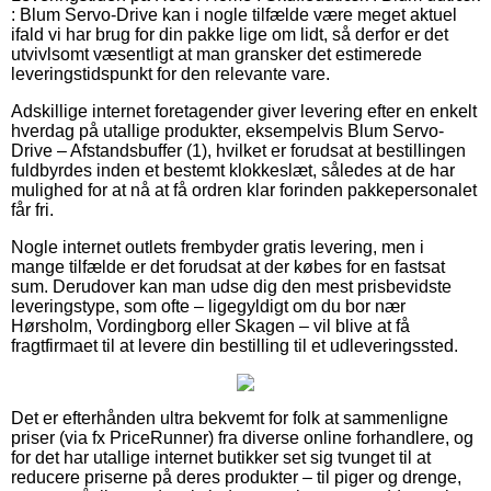
: Blum Servo-Drive kan i nogle tilfælde være meget aktuel
ifald vi har brug for din pakke lige om lidt, så derfor er det
utvivlsomt væsentligt at man gransker det estimerede
leveringstidspunkt for den relevante vare.
Adskillige internet foretagender giver levering efter en enkelt
hverdag på utallige produkter, eksempelvis Blum Servo-
Drive – Afstandsbuffer (1), hvilket er forudsat at bestillingen
fuldbyrdes inden et bestemt klokkeslæt, således at de har
mulighed for at nå at få ordren klar forinden pakkepersonalet
får fri.
Nogle internet outlets frembyder gratis levering, men i
mange tilfælde er det forudsat at der købes for en fastsat
sum. Derudover kan man udse dig den mest prisbevidste
leveringstype, som ofte – ligegyldigt om du bor nær
Hørsholm, Vordingborg eller Skagen – vil blive at få
fragtfirmaet til at levere din bestilling til et udleveringssted.
Det er efterhånden ultra bekvemt for folk at sammenligne
priser (via fx PriceRunner) fra diverse online forhandlere, og
for det har utallige internet butikker set sig tvunget til at
reducere priserne på deres produkter – til piger og drenge,