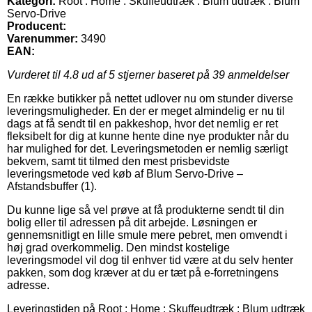
Kategori:
Root : Home : Skuffeudtræk : Blum udtræk : Blum
Servo-Drive
Producent:
Varenummer:
3490
EAN:
Vurderet til
4.8
ud af 5 stjerner baseret på
39
anmeldelser
En række butikker på nettet udlover nu om stunder diverse
leveringsmuligheder. En der er meget almindelig er nu til
dags at få sendt til en pakkeshop, hvor det nemlig er ret
fleksibelt for dig at kunne hente dine nye produkter når du
har mulighed for det. Leveringsmetoden er nemlig særligt
bekvem, samt tit tilmed den mest prisbevidste
leveringsmetode ved køb af Blum Servo-Drive –
Afstandsbuffer (1).
Du kunne lige så vel prøve at få produkterne sendt til din
bolig eller til adressen på dit arbejde. Løsningen er
gennemsnitligt en lille smule mere pebret, men omvendt i
høj grad overkommelig. Den mindst kostelige
leveringsmodel vil dog til enhver tid være at du selv henter
pakken, som dog kræver at du er tæt på e-forretningens
adresse.
Leveringstiden på Root : Home : Skuffeudtræk : Blum udtræk