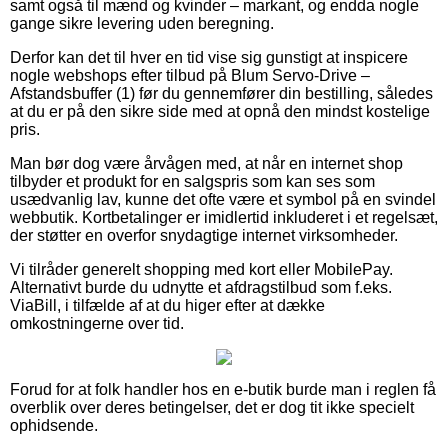
samt også til mænd og kvinder – markant, og endda nogle
gange sikre levering uden beregning.
Derfor kan det til hver en tid vise sig gunstigt at inspicere
nogle webshops efter tilbud på Blum Servo-Drive –
Afstandsbuffer (1) før du gennemfører din bestilling, således
at du er på den sikre side med at opnå den mindst kostelige
pris.
Man bør dog være årvågen med, at når en internet shop
tilbyder et produkt for en salgspris som kan ses som
usædvanlig lav, kunne det ofte være et symbol på en svindel
webbutik. Kortbetalinger er imidlertid inkluderet i et regelsæt,
der støtter en overfor snydagtige internet virksomheder.
Vi tilråder generelt shopping med kort eller MobilePay.
Alternativt burde du udnytte et afdragstilbud som f.eks.
ViaBill, i tilfælde af at du higer efter at dække
omkostningerne over tid.
Forud for at folk handler hos en e-butik burde man i reglen få
overblik over deres betingelser, det er dog tit ikke specielt
ophidsende.