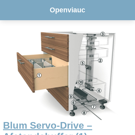
Openviauc
Blum Servo-Drive –