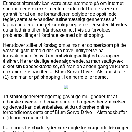
Et andet alternativ kan være at se nærmere på om internet
shoppen er e-mærket medlem, siden det burde være en
garanti for at online forhandleren opfylder de opstillede
regler, samt at e-handlen rutinemæssigt gennemses af
fagmænd der er meget fortrolige reglerne. Desuden tilbydes
du anledning til en håndsrækning, hvis du forvoldes
problemstillinger i forbindelse med din shopping.
Herudover stiller vi forslag om at man er opmærksom på de
væsentligste forhold der kan have indflydelse på
transaktionen, fx hvilken ombytningsrettighed e-shoppen
tilsikrer. Her er det ligeledes afgørende, at man stadigvæk
sikrer sin købsbekræftelse, så man en anden gang vil kunne
dokumentere handlen af Blum Servo-Drive – Afstandsbuffer
(1), om man er på shopping til en herre eller dame.
Trustpilot genererer egentlig gavnlige muligheder for at
udforske diverse forhenværende forbrugeres bedømmelser
og derved kan det anbefales, at du udforsker online
forhandlerens omtaler af Blum Servo-Drive – Afstandsbuffer
(1) forinden du bestiller.
Facebook frembyder ydermere nogle fremragende løsninger