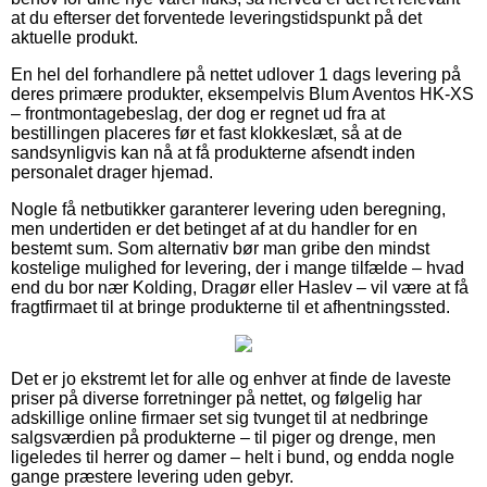
at du efterser det forventede leveringstidspunkt på det
aktuelle produkt.
En hel del forhandlere på nettet udlover 1 dags levering på
deres primære produkter, eksempelvis Blum Aventos HK-XS
– frontmontagebeslag, der dog er regnet ud fra at
bestillingen placeres før et fast klokkeslæt, så at de
sandsynligvis kan nå at få produkterne afsendt inden
personalet drager hjemad.
Nogle få netbutikker garanterer levering uden beregning,
men undertiden er det betinget af at du handler for en
bestemt sum. Som alternativ bør man gribe den mindst
kostelige mulighed for levering, der i mange tilfælde – hvad
end du bor nær Kolding, Dragør eller Haslev – vil være at få
fragtfirmaet til at bringe produkterne til et afhentningssted.
Det er jo ekstremt let for alle og enhver at finde de laveste
priser på diverse forretninger på nettet, og følgelig har
adskillige online firmaer set sig tvunget til at nedbringe
salgsværdien på produkterne – til piger og drenge, men
ligeledes til herrer og damer – helt i bund, og endda nogle
gange præstere levering uden gebyr.