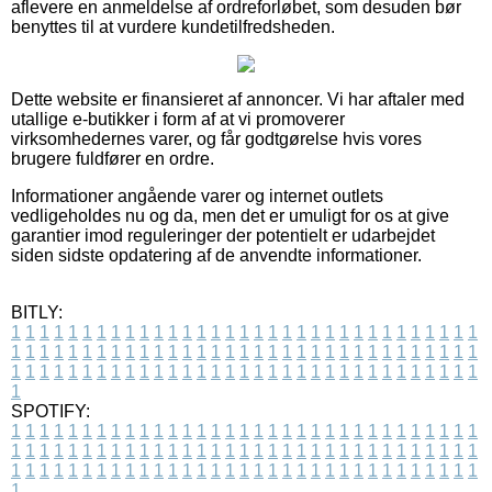
aflevere en anmeldelse af ordreforløbet, som desuden bør
benyttes til at vurdere kundetilfredsheden.
Dette website er finansieret af annoncer. Vi har aftaler med
utallige e-butikker i form af at vi promoverer
virksomhedernes varer, og får godtgørelse hvis vores
brugere fuldfører en ordre.
Informationer angående varer og internet outlets
vedligeholdes nu og da, men det er umuligt for os at give
garantier imod reguleringer der potentielt er udarbejdet
siden sidste opdatering af de anvendte informationer.
BITLY:
1
1
1
1
1
1
1
1
1
1
1
1
1
1
1
1
1
1
1
1
1
1
1
1
1
1
1
1
1
1
1
1
1
1
1
1
1
1
1
1
1
1
1
1
1
1
1
1
1
1
1
1
1
1
1
1
1
1
1
1
1
1
1
1
1
1
1
1
1
1
1
1
1
1
1
1
1
1
1
1
1
1
1
1
1
1
1
1
1
1
1
1
1
1
1
1
1
1
1
1
SPOTIFY:
1
1
1
1
1
1
1
1
1
1
1
1
1
1
1
1
1
1
1
1
1
1
1
1
1
1
1
1
1
1
1
1
1
1
1
1
1
1
1
1
1
1
1
1
1
1
1
1
1
1
1
1
1
1
1
1
1
1
1
1
1
1
1
1
1
1
1
1
1
1
1
1
1
1
1
1
1
1
1
1
1
1
1
1
1
1
1
1
1
1
1
1
1
1
1
1
1
1
1
1