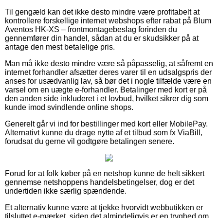
Til gengæld kan det ikke desto mindre være profitabelt at
kontrollere forskellige internet webshops efter rabat på Blum
Aventos HK-XS – frontmontagebeslag forinden du
gennemfører din handel, sådan at du er skudsikker på at
antage den mest betalelige pris.
Man må ikke desto mindre være så påpasselig, at såfremt en
internet forhandler afsætter deres varer til en udsalgspris der
anses for usædvanlig lav, så bør det i nogle tilfælde være en
varsel om en uægte e-forhandler. Betalinger med kort er på
den anden side inkluderet i et lovbud, hvilket sikrer dig som
kunde imod svindlende online shops.
Generelt går vi ind for bestillinger med kort eller MobilePay.
Alternativt kunne du drage nytte af et tilbud som fx ViaBill,
forudsat du gerne vil godtgøre betalingen senere.
Forud for at folk køber på en netshop kunne de helt sikkert
gennemse netshoppens handelsbetingelser, dog er det
undertiden ikke særlig spændende.
Et alternativ kunne være at tjekke hvorvidt webbutikken er
tilsluttet e-mærket, siden det almindeligvis er en tryghed om