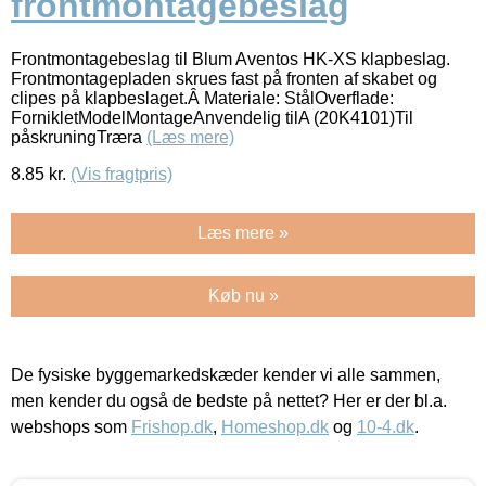
frontmontagebeslag
Frontmontagebeslag til Blum Aventos HK-XS klapbeslag.
Frontmontagepladen skrues fast på fronten af skabet og
clipes på klapbeslaget.Â Materiale: StålOverflade:
FornikletModelMontageAnvendelig tilA (20K4101)Til
påskruningTræra
(Læs mere)
8.85
kr.
(Vis fragtpris)
Læs mere »
Køb nu »
De fysiske byggemarkedskæder kender vi alle sammen,
men kender du også de bedste på nettet? Her er der bl.a.
webshops som
Frishop.dk
,
Homeshop.dk
og
10-4.dk
.