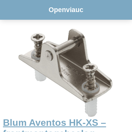
Openviauc
Blum Aventos HK-XS –