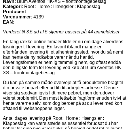
Navn:
Blum Aventos HK-XS – frontmontagebeslag
Kategori:
Root : Home : Hængsler : Klapbeslag
Producent:
Varenummer:
4139
EAN:
Vurderet til
3.5
ud af 5 stjerner baseret på
44
anmeldelser
En lang række online firmaer tildeler nu om dage alverdens
løsninger til levering. En favorit iblandt mange er
efterhånden levering til et afhentningssted, hvor du så nemt
kan hente de nyindkøbte varer når du har tid.
Leveringsformen er nemlig temmelig nem, og oftest endda
den billigste form for levering ved køb af Blum Aventos HK-
XS – frontmontagebeslag.
Du kan på samme måde overveje at få produkterne bragt til
din private bopæl eller ud til dit arbejdes adresse. Denne
viser sig sædvanligvis lidt mere pebret, men derudover
yderst problemfri. Den mest letkøbte fragtform er uden tvivl at
hente varerne selv, som dog beroer på at du lever med kort
afstand til webshoppens lager.
Antal dages levering på Root : Home : Hængsler :
Klapbeslag kan være særdeles essentiel forudsat du har
behov for dine nye varer fluks, så herved er det ret relevant