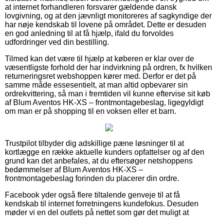
at internet forhandleren forsvarer gældende dansk
lovgivning, og at den jævnligt monitoreres af sagkyndige der
har nøje kendskab til lovene på området. Dette er desuden
en god anledning til at få hjælp, ifald du forvoldes
udfordringer ved din bestilling.
Tilmed kan det være til hjælp at køberen er klar over de
væsentligste forhold der har indvirkning på ordren, fx hvilken
returneringsret webshoppen kører med. Derfor er det på
samme måde essesentielt, at man altid opbevarer sin
ordrekvittering, så man i fremtiden vil kunne eftervise sit køb
af Blum Aventos HK-XS – frontmontagebeslag, ligegyldigt
om man er på shopping til en voksen eller et barn.
Trustpilot tilbyder dig adskillige pæne løsninger til at
kortlægge en række aktuelle kunders opfattelser og af den
grund kan det anbefales, at du eftersøger netshoppens
bedømmelser af Blum Aventos HK-XS –
frontmontagebeslag forinden du placerer din ordre.
Facebook yder også flere tiltalende genveje til at få
kendskab til internet forretningens kundefokus. Desuden
møder vi en del outlets på nettet som gør det muligt at