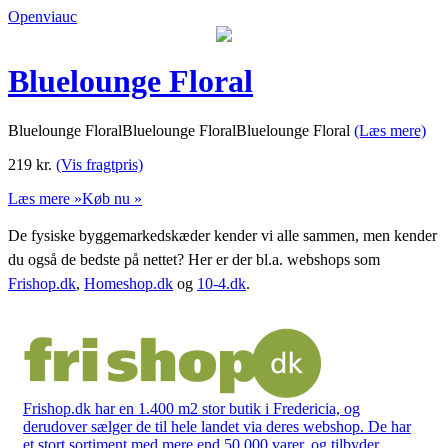
Openviauc
Bluelounge Floral
Bluelounge FloralBluelounge FloralBluelounge Floral
(Læs mere)
219
kr.
(Vis fragtpris)
Læs mere »
Køb nu »
De fysiske byggemarkedskæder kender vi alle sammen, men kender
du også de bedste på nettet? Her er der bl.a. webshops som
Frishop.dk
,
Homeshop.dk
og
10-4.dk
.
Frishop.dk har en 1.400 m2 stor butik i Fredericia, og
derudover sælger de til hele landet via deres webshop. De har
et stort sortiment med mere end 50.000 varer, og tilbyder