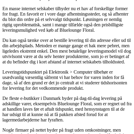
En masse internet selskaber tilbyder nu et hav af forskellige former
for fragt. En favorit er i vore dage afhentningssteder, og så afhenter
du blot din ordre på et selvvalgt tidspunkt. Løsningen er nemlig
rigtig uproblematisk, samt i mange tilfælde også den prisbilligste
leveringsmulighed ved køb af Bluelounge Floral.
Du kan også tænke over at bestille levering til din adresse eller ud til
din arbejdsplads. Metoden er mange gange et hak mere pebret, men
ligeledes ekstremt enkel. Den mest betalelige leveringsmodel vil dog
utvivlsomt være at du selv henter produkterne, som jo er betinget af
at du befinder dig i kort afstand af internet selskabets tilholdssted.
Leveringstidspunktet på Elektronik > Computer tilbehør er
usædvanlig væsentlig såfremt vi har behov for varen inden for få
dage, så af den grund er det jo centralt at vi studerer tidshorisonten
for levering for det vedkommende produkt.
De fleste e-butikker i Danmark byder på dag-til-dag levering på
adskillige varer, eksempelvis Bluelounge Floral, som er regnet ud fra
at handlen laves før et aftalt tidspunkt, med hensynstagen til at de
har udsigt til at kunne nå at få pakken afsted forud for at
lagermedarbejderne har fyraften.
Nogle firmaer på nettet byder på fragt uden omkostninger, men