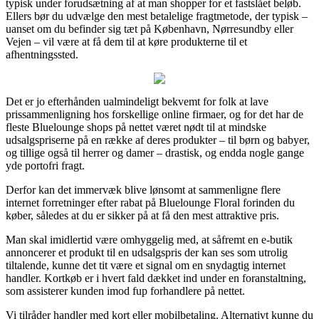
typisk under forudsætning af at man shopper for et fastslået beløb.
Ellers bør du udvælge den mest betalelige fragtmetode, der typisk –
uanset om du befinder sig tæt på København, Nørresundby eller
Vejen – vil være at få dem til at køre produkterne til et
afhentningssted.
Det er jo efterhånden ualmindeligt bekvemt for folk at lave
prissammenligning hos forskellige online firmaer, og for det har de
fleste Bluelounge shops på nettet været nødt til at mindske
udsalgspriserne på en række af deres produkter – til børn og babyer,
og tillige også til herrer og damer – drastisk, og endda nogle gange
yde portofri fragt.
Derfor kan det immervæk blive lønsomt at sammenligne flere
internet forretninger efter rabat på Bluelounge Floral forinden du
køber, således at du er sikker på at få den mest attraktive pris.
Man skal imidlertid være omhyggelig med, at såfremt en e-butik
annoncerer et produkt til en udsalgspris der kan ses som utrolig
tiltalende, kunne det tit være et signal om en snydagtig internet
handler. Kortkøb er i hvert fald dækket ind under en foranstaltning,
som assisterer kunden imod fup forhandlere på nettet.
Vi tilråder handler med kort eller mobilbetaling. Alternativt kunne du