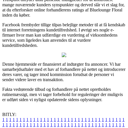
mange nuværende kunders synspunkter og derved slår vi et slag for,
at du efterforsker online forhandlerens ratings af Bluelounge Floral
inden du køber.
Facebook frembyder tillige tilpas belejlige metoder til at få kendskab
til internet forretningens kundetilfredshed. I øvrigt ses nogle e-
firmaer hvor man kan udfærdige en vurdering af virksomhedens
service, som ligeledes kan anvendes til at vurdere
kundetilfredsheden.
Denne hjemmeside er finansieret af indtægter fra annoncer. Vi har
samarbejdsaftaler med et hav af forhandlere på nettet og introducerer
deres varer, og tager imod kommission forudsat de personer vi
sender videre laver en transaktion.
Fakta vedrørende tilbud og forhandlere på nettet opretholdes
rutinemæssigt, men vi tager forbehold for reguleringer der muligvis
er udført siden vi nyligst opdaterede sidens oplysninger.
BITLY:
1
1
1
1
1
1
1
1
1
1
1
1
1
1
1
1
1
1
1
1
1
1
1
1
1
1
1
1
1
1
1
1
1
1
1
1
1
1
1
1
1
1
1
1
1
1
1
1
1
1
1
1
1
1
1
1
1
1
1
1
1
1
1
1
1
1
1
1
1
1
1
1