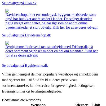
Se udvalget på 10-4.dk
Davidsenshop.dk er en sønderjysk byggemarkedskæde, som
også har butikker andre steder i landet. De sælger desuden
rigtig meget over nettet, og har ligesom de andre online
byggemarkeder et stort udvalg. Klik her for at se deres udvalg.
Se udvalget på Davidsenshop.dk
Byghjemme.dk drives i tæt samarbejde med Frishop.dk, så
deres sortiment og priser minder en del om hinanden. Klik her
for at se deres udvalg.
Se udvalget på Byghjemme.dk
Vi har gennemgået de mest populære webshops og anmeldt dem
med stjerner fra 1 til 5 ud fra bl.a. deres prisniveau,
sortimentstørrelse, kundeservice, brugervenlighed, betingelser,
leveringsformer og betalingsmuligheder.
Bedst anmeldte webshops
Webshop
Stjerner
Link