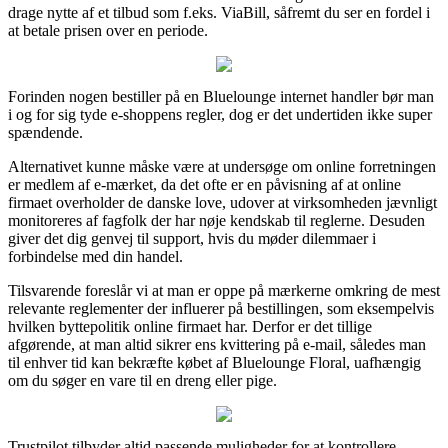
drage nytte af et tilbud som f.eks. ViaBill, såfremt du ser en fordel i
at betale prisen over en periode.
Forinden nogen bestiller på en Bluelounge internet handler bør man
i og for sig tyde e-shoppens regler, dog er det undertiden ikke super
spændende.
Alternativet kunne måske være at undersøge om online forretningen
er medlem af e-mærket, da det ofte er en påvisning af at online
firmaet overholder de danske love, udover at virksomheden jævnligt
monitoreres af fagfolk der har nøje kendskab til reglerne. Desuden
giver det dig genvej til support, hvis du møder dilemmaer i
forbindelse med din handel.
Tilsvarende foreslår vi at man er oppe på mærkerne omkring de mest
relevante reglementer der influerer på bestillingen, som eksempelvis
hvilken byttepolitik online firmaet har. Derfor er det tillige
afgørende, at man altid sikrer ens kvittering på e-mail, således man
til enhver tid kan bekræfte købet af Bluelounge Floral, uafhængig
om du søger en vare til en dreng eller pige.
Trustpilot tilbyder altid passende muligheder for at kontrollere