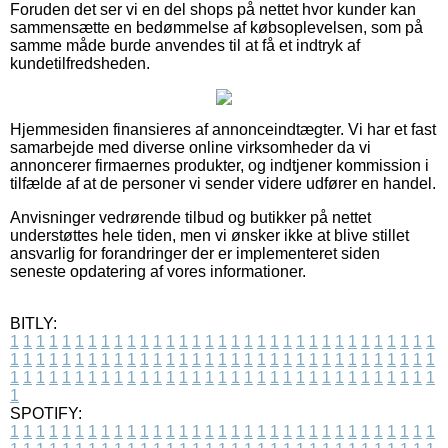
Foruden det ser vi en del shops på nettet hvor kunder kan
sammensætte en bedømmelse af købsoplevelsen, som på
samme måde burde anvendes til at få et indtryk af
kundetilfredsheden.
Hjemmesiden finansieres af annonceindtægter. Vi har et fast
samarbejde med diverse online virksomheder da vi
annoncerer firmaernes produkter, og indtjener kommission i
tilfælde af at de personer vi sender videre udfører en handel.
Anvisninger vedrørende tilbud og butikker på nettet
understøttes hele tiden, men vi ønsker ikke at blive stillet
ansvarlig for forandringer der er implementeret siden
seneste opdatering af vores informationer.
BITLY:
1
1
1
1
1
1
1
1
1
1
1
1
1
1
1
1
1
1
1
1
1
1
1
1
1
1
1
1
1
1
1
1
1
1
1
1
1
1
1
1
1
1
1
1
1
1
1
1
1
1
1
1
1
1
1
1
1
1
1
1
1
1
1
1
1
1
1
1
1
1
1
1
1
1
1
1
1
1
1
1
1
1
1
1
1
1
1
1
1
1
1
1
1
1
1
1
1
1
1
1
SPOTIFY:
1
1
1
1
1
1
1
1
1
1
1
1
1
1
1
1
1
1
1
1
1
1
1
1
1
1
1
1
1
1
1
1
1