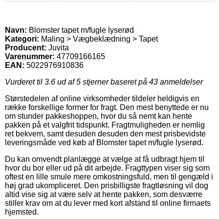
Navn:
Blomster tapet m/fugle lyserød
Kategori:
Maling > Vægbeklædning > Tapet
Producent:
Juvita
Varenummer:
47709166165
EAN:
5022976910836
Vurderet til
3.6
ud af 5 stjerner baseret på
43
anmeldelser
Størstedelen af online virksomheder tildeler heldigvis en
række forskellige former for fragt. Den mest benyttede er nu
om stunder pakkeshoppen, hvor du så nemt kan hente
pakken på et valgfrit tidspunkt. Fragtmuligheden er nemlig
ret bekvem, samt desuden desuden den mest prisbevidste
leveringsmåde ved køb af Blomster tapet m/fugle lyserød.
Du kan omvendt planlægge at vælge at få udbragt hjem til
hvor du bor eller ud på dit arbejde. Fragttypen viser sig som
oftest en lille smule mere omkostningsfuld, men til gengæld i
høj grad ukompliceret. Den prisbilligste fragtløsning vil dog
altid vise sig at være selv at hente pakken, som desværre
stiller krav om at du lever med kort afstand til online firmaets
hjemsted.