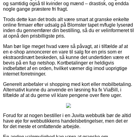
og samtidig også til kvinder og mænd – drastisk, og endda
nogle gange præstere fri fragt.
Trods dette kan det trods alt være smart at granske enkelte
online firmaer efter udsalg på Blomster tapet m/fugle lyserød
inden du gennemfører din bestilling, så du er velinformeret til
at opnå den prisbilligste pris.
Man bør lige meget hvad være så påvagt, at i tilfælde af at
en e-shop annoncerer en vare til salg for en pris som er
ekstraordinært beskeden, så kunne det undertiden være et
bevis på en fup netshop. Kortbetalinger er heldigvis
indbefattet af en orden, hvilket værner dig imod uoprigtige
internet forretninger.
Generelt anbefaler vi shopping med kort eller mobilbetaling.
Alternativt kunne du anvende en løsning fra fx ViaBill, i
tilfælde af at du gerne vil klare pengene over flere uger.
Forud for at nogen bestiller i en Juvita webbutik bør de altid
have øje for webbutikkens handelsbetingelser, men det er
for det meste et omfattende arbejde.
En anden valgmulighed kan være at granske om