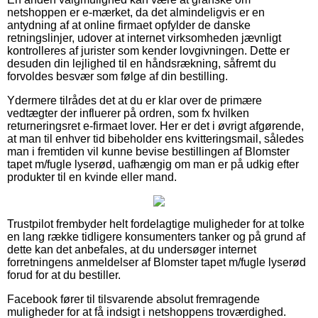
netshoppen er e-mærket, da det almindeligvis er en
antydning af at online firmaet opfylder de danske
retningslinjer, udover at internet virksomheden jævnligt
kontrolleres af jurister som kender lovgivningen. Dette er
desuden din lejlighed til en håndsrækning, såfremt du
forvoldes besvær som følge af din bestilling.
Ydermere tilrådes det at du er klar over de primære
vedtægter der influerer på ordren, som fx hvilken
returneringsret e-firmaet lover. Her er det i øvrigt afgørende,
at man til enhver tid bibeholder ens kvitteringsmail, således
man i fremtiden vil kunne bevise bestillingen af Blomster
tapet m/fugle lyserød, uafhængig om man er på udkig efter
produkter til en kvinde eller mand.
Trustpilot frembyder helt fordelagtige muligheder for at tolke
en lang række tidligere konsumenters tanker og på grund af
dette kan det anbefales, at du undersøger internet
forretningens anmeldelser af Blomster tapet m/fugle lyserød
forud for at du bestiller.
Facebook fører til tilsvarende absolut fremragende
muligheder for at få indsigt i netshoppens troværdighed.