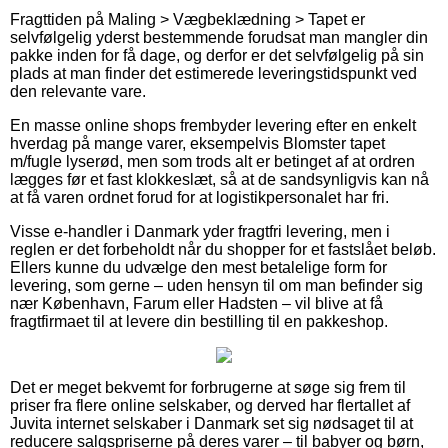
Fragttiden på Maling > Vægbeklædning > Tapet er
selvfølgelig yderst bestemmende forudsat man mangler din
pakke inden for få dage, og derfor er det selvfølgelig på sin
plads at man finder det estimerede leveringstidspunkt ved
den relevante vare.
En masse online shops frembyder levering efter en enkelt
hverdag på mange varer, eksempelvis Blomster tapet
m/fugle lyserød, men som trods alt er betinget af at ordren
lægges før et fast klokkeslæt, så at de sandsynligvis kan nå
at få varen ordnet forud for at logistikpersonalet har fri.
Visse e-handler i Danmark yder fragtfri levering, men i
reglen er det forbeholdt når du shopper for et fastslået beløb.
Ellers kunne du udvælge den mest betalelige form for
levering, som gerne – uden hensyn til om man befinder sig
nær København, Farum eller Hadsten – vil blive at få
fragtfirmaet til at levere din bestilling til en pakkeshop.
Det er meget bekvemt for forbrugerne at søge sig frem til
priser fra flere online selskaber, og derved har flertallet af
Juvita internet selskaber i Danmark set sig nødsaget til at
reducere salgspriserne på deres varer – til babyer og børn,