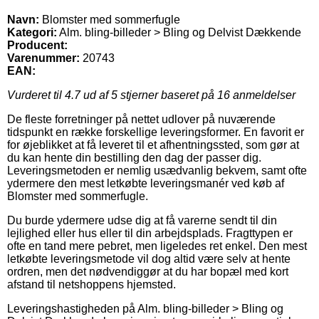
Navn:
Blomster med sommerfugle
Kategori:
Alm. bling-billeder > Bling og Delvist Dækkende
Producent:
Varenummer:
20743
EAN:
Vurderet til
4.7
ud af 5 stjerner baseret på
16
anmeldelser
De fleste forretninger på nettet udlover på nuværende
tidspunkt en række forskellige leveringsformer. En favorit er
for øjeblikket at få leveret til et afhentningssted, som gør at
du kan hente din bestilling den dag der passer dig.
Leveringsmetoden er nemlig usædvanlig bekvem, samt ofte
ydermere den mest letkøbte leveringsmanér ved køb af
Blomster med sommerfugle.
Du burde ydermere udse dig at få varerne sendt til din
lejlighed eller hus eller til din arbejdsplads. Fragttypen er
ofte en tand mere pebret, men ligeledes ret enkel. Den mest
letkøbte leveringsmetode vil dog altid være selv at hente
ordren, men det nødvendiggør at du har bopæl med kort
afstand til netshoppens hjemsted.
Leveringshastigheden på Alm. bling-billeder > Bling og