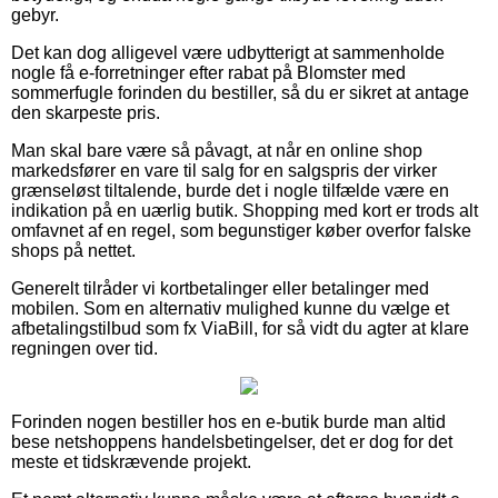
gebyr.
Det kan dog alligevel være udbytterigt at sammenholde
nogle få e-forretninger efter rabat på Blomster med
sommerfugle forinden du bestiller, så du er sikret at antage
den skarpeste pris.
Man skal bare være så påvagt, at når en online shop
markedsfører en vare til salg for en salgspris der virker
grænseløst tiltalende, burde det i nogle tilfælde være en
indikation på en uærlig butik. Shopping med kort er trods alt
omfavnet af en regel, som begunstiger køber overfor falske
shops på nettet.
Generelt tilråder vi kortbetalinger eller betalinger med
mobilen. Som en alternativ mulighed kunne du vælge et
afbetalingstilbud som fx ViaBill, for så vidt du agter at klare
regningen over tid.
Forinden nogen bestiller hos en e-butik burde man altid
bese netshoppens handelsbetingelser, det er dog for det
meste et tidskrævende projekt.