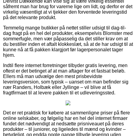
Delvist Dækkende kan vise sig at være virkelig essentiel
såfremt man har brug for varerne lige om lidt, og derfor er det
virkelig væsentligt at vi tjekker den forventede leveringstid
på det relevante produkt.
Temmelig mange butikker på nettet stiller udsigt til dag-til-
dag fragt på en hel del produkter, eksempelvis Blomster med
sommerfugle, men vær påpasselig da det stiller krav om at
du bestiller inden et aftalt klokkeslæt, så at de har udsigt til at
kunne nå at få pakken klargjort før lagerpersonalet tager
hjem.
Indtil flere internet forretninger tilbyder gratis levering, men
oftest er det betinget af at man aftager for et fastsat beløb.
Ellers må man udvælge den mest prisbevidste
leveringsversion, som typisk – uanset om man befinder sig
nær Randers, Holbæk eller Jyllinge – vil blive at få
fragtfirmaet til at levere pakken til et udleveringssted.
Det er ret praktisk for købere at sammenligne priser på flere
online selskaber, og følgelig har en hel del internet firmaer
fundet det nødvendigt at nedsætte prisniveauet på deres
produkter – til juniorer, og ligeledes til mænd og kvinder –
betydeligt, og endda nogle gange tilbyde levering uden