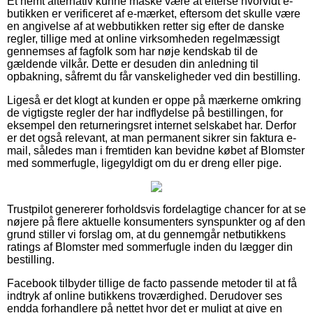
Et nemt alternativ kunne måske være at efterse hvorvidt e-
butikken er verificeret af e-mærket, eftersom det skulle være
en angivelse af at webbutikken retter sig efter de danske
regler, tillige med at online virksomheden regelmæssigt
gennemses af fagfolk som har nøje kendskab til de
gældende vilkår. Dette er desuden din anledning til
opbakning, såfremt du får vanskeligheder ved din bestilling.
Ligeså er det klogt at kunden er oppe på mærkerne omkring
de vigtigste regler der har indflydelse på bestillingen, for
eksempel den returneringsret internet selskabet har. Derfor
er det også relevant, at man permanent sikrer sin faktura e-
mail, således man i fremtiden kan bevidne købet af Blomster
med sommerfugle, ligegyldigt om du er dreng eller pige.
Trustpilot genererer forholdsvis fordelagtige chancer for at se
nøjere på flere aktuelle konsumenters synspunkter og af den
grund stiller vi forslag om, at du gennemgår netbutikkens
ratings af Blomster med sommerfugle inden du lægger din
bestilling.
Facebook tilbyder tillige de facto passende metoder til at få
indtryk af online butikkens troværdighed. Derudover ses
endda forhandlere på nettet hvor det er muligt at give en