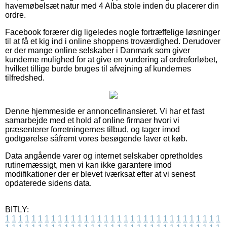
havemøbelsæt natur med 4 Alba stole inden du placerer din
ordre.
Facebook forærer dig ligeledes nogle fortræffelige løsninger
til at få et kig ind i online shoppens troværdighed. Derudover
er der mange online selskaber i Danmark som giver
kunderne mulighed for at give en vurdering af ordreforløbet,
hvilket tillige burde bruges til afvejning af kundernes
tilfredshed.
Denne hjemmeside er annoncefinansieret. Vi har et fast
samarbejde med et hold af online firmaer hvori vi
præsenterer forretningernes tilbud, og tager imod
godtgørelse såfremt vores besøgende laver et køb.
Data angående varer og internet selskaber opretholdes
rutinemæssigt, men vi kan ikke garantere imod
modifikationer der er blevet iværksat efter at vi senest
opdaterede sidens data.
BITLY:
1
1
1
1
1
1
1
1
1
1
1
1
1
1
1
1
1
1
1
1
1
1
1
1
1
1
1
1
1
1
1
1
1