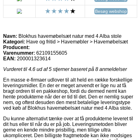
Besøg webshop
Navn:
Blokhus havemøbelsæt natur med 4 Alba stole
Kategori:
Have og fritid > Havemøbler > Havemøbelsæt
Producent:
Varenummer:
62109155605
EAN:
200001323614
Vurderet til
4.6
ud af 5 stjerner baseret på
8
anmeldelser
En masse e-firmaer udlover til alt held en række forskellige
leveringsmidler. En der er meget anvendt er lige nu at få
bragt ordren til en pakkeshop, fordi du dermed nemt kan
hente produkterne når der er tid til det. Den er nemlig super
nem, og oftest desuden den mest betalelige leveringstype
ved køb af Blokhus havemøbelsæt natur med 4 Alba stole.
Du kunne alternativt tænke over at få produkterne leveret til
dit hus eller til når du er på job. Leveringsmetoden bliver
gerne en kende mindre prisbillig, men tillige ultra
ukompliceret. Den billigste fragtmetode kan ikke modsiges