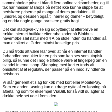
sammenholde priser i blandt flere online virksomheder, og til
tak har masser af shops på nettet ikke kunne slippe for at
nedskære priserne på mange af deres produkter – til
juniorer, og desuden også til herrer og damer – betydeligt,
og endda nogle gange præstere gratis fragt.
Det kan stadigvæk vise sig udbytterigt at efterprøve en
række internet butikker efter rabatkoder på Blokhus
havemøbelsæt natur med 4 Alba stole inden du handler, så
man er sikret at få den mindst kostelige pris.
Du må trods alt være klar over, at når en internet handler
forhandler produkter for en pris som kan ses som utopisk
billig, så kunne det i nogle tilfælde være et fingerpeg om en
svindel internet shop. Shopping med kort er trods alt
omsluttet af et regulativ, der passer på en imod svindlende
netshops.
Vi slår generelt et slag for køb med kort eller MobilePay.
Som en anden løsning kan du drage nytte af en løsning på
afbetaling som for eksempel ViaBill, for så vidt du agter at
dække beløbet ude i fremtiden.