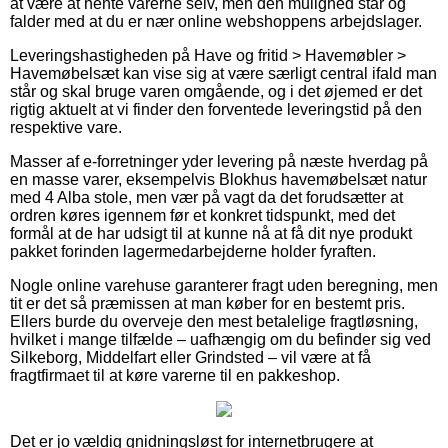
at være at hente varerne selv, men den mulighed står og
falder med at du er nær online webshoppens arbejdslager.
Leveringshastigheden på Have og fritid > Havemøbler >
Havemøbelsæt kan vise sig at være særligt central ifald man
står og skal bruge varen omgående, og i det øjemed er det
rigtig aktuelt at vi finder den forventede leveringstid på den
respektive vare.
Masser af e-forretninger yder levering på næste hverdag på
en masse varer, eksempelvis Blokhus havemøbelsæt natur
med 4 Alba stole, men vær på vagt da det forudsætter at
ordren køres igennem før et konkret tidspunkt, med det
formål at de har udsigt til at kunne nå at få dit nye produkt
pakket forinden lagermedarbejderne holder fyraften.
Nogle online varehuse garanterer fragt uden beregning, men
tit er det så præmissen at man køber for en bestemt pris.
Ellers burde du overveje den mest betalelige fragtløsning,
hvilket i mange tilfælde – uafhængig om du befinder sig ved
Silkeborg, Middelfart eller Grindsted – vil være at få
fragtfirmaet til at køre varerne til en pakkeshop.
Det er jo vældig gnidningsløst for internetbrugere at