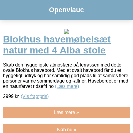
Openviauc
Blokhus havemøbelsæt
natur med 4 Alba stole
Skab den hyggeligste atmosfære på terrassen med dette
ovale Blokhus havebord. Med et ovalt havebord får du et
hyggeligt udtryk og har samtidig god plads til at samles flere
personer varme sommerdage og -aftner. Havebordet er med
en naturfarvet ridsefri no
(Læs mere)
2999
kr.
(Vis fragtpris)
Læs mere »
Køb nu »