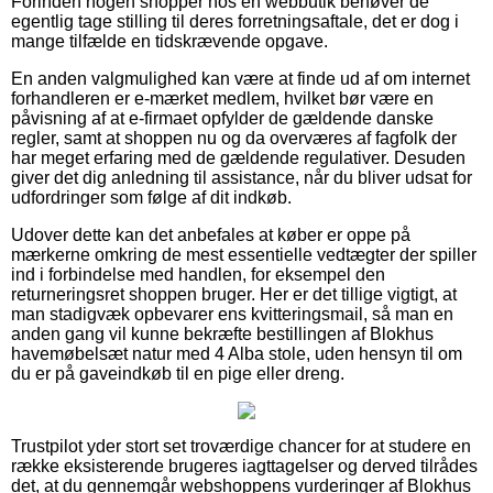
Forinden nogen shopper hos en webbutik behøver de
egentlig tage stilling til deres forretningsaftale, det er dog i
mange tilfælde en tidskrævende opgave.
En anden valgmulighed kan være at finde ud af om internet
forhandleren er e-mærket medlem, hvilket bør være en
påvisning af at e-firmaet opfylder de gældende danske
regler, samt at shoppen nu og da overværes af fagfolk der
har meget erfaring med de gældende regulativer. Desuden
giver det dig anledning til assistance, når du bliver udsat for
udfordringer som følge af dit indkøb.
Udover dette kan det anbefales at køber er oppe på
mærkerne omkring de mest essentielle vedtægter der spiller
ind i forbindelse med handlen, for eksempel den
returneringsret shoppen bruger. Her er det tillige vigtigt, at
man stadigvæk opbevarer ens kvitteringsmail, så man en
anden gang vil kunne bekræfte bestillingen af Blokhus
havemøbelsæt natur med 4 Alba stole, uden hensyn til om
du er på gaveindkøb til en pige eller dreng.
Trustpilot yder stort set troværdige chancer for at studere en
række eksisterende brugeres iagttagelser og derved tilrådes
det, at du gennemgår webshoppens vurderinger af Blokhus