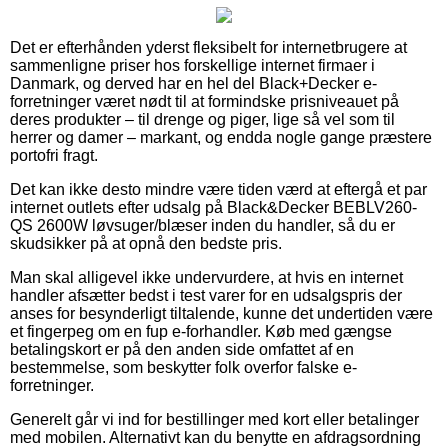
Det er efterhånden yderst fleksibelt for internetbrugere at
sammenligne priser hos forskellige internet firmaer i
Danmark, og derved har en hel del Black+Decker e-
forretninger været nødt til at formindske prisniveauet på
deres produkter – til drenge og piger, lige så vel som til
herrer og damer – markant, og endda nogle gange præstere
portofri fragt.
Det kan ikke desto mindre være tiden værd at eftergå et par
internet outlets efter udsalg på Black&Decker BEBLV260-
QS 2600W løvsuger/blæser inden du handler, så du er
skudsikker på at opnå den bedste pris.
Man skal alligevel ikke undervurdere, at hvis en internet
handler afsætter bedst i test varer for en udsalgspris der
anses for besynderligt tiltalende, kunne det undertiden være
et fingerpeg om en fup e-forhandler. Køb med gængse
betalingskort er på den anden side omfattet af en
bestemmelse, som beskytter folk overfor falske e-
forretninger.
Generelt går vi ind for bestillinger med kort eller betalinger
med mobilen. Alternativt kan du benytte en afdragsordning