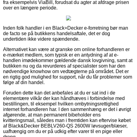
fra eksempelvis ViaBill, forudsat du agter at afdrage prisen
over en længere periode.
Inden folk handler i en Black+Decker e-forretning bør man
de facto se på butikkens handelsaftale, det er dog
undertiden ikke videre spændende.
Alternativet kan være at granske om online forhandleren er
e-mærket medlem, som typisk er en antydning af at e-
handlen imødekommer gældende dansk lovgivning, samt at
butikken nu og da revurderes af specialister som har den
nødvendige knowhow om vedtægterne på området. Det er
en rigtig god mulighed for support, når du får problemer som
følge af din handel.
Foruden dette kan det anbefales at du er sat ind i de
elementære vilkår der kan håndhæves i forbindelse med
bestillingen, til eksempel hvilken ombytningsrettighed
internet forhandleren har. I den sammenhæng er det i øvrigt
afgørende, at man permanent bibeholder ens
kvitteringsmail, således man i fremtiden kan eftervise købet
af Black&Decker BEBLV260-QS 2600W løvsuger/blæser,
uafhængig om du er på udkig efter varer til en pige eller
dreng.