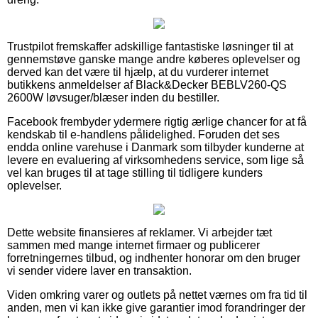
Trustpilot fremskaffer adskillige fantastiske løsninger til at
gennemstøve ganske mange andre køberes oplevelser og
derved kan det være til hjælp, at du vurderer internet
butikkens anmeldelser af Black&Decker BEBLV260-QS
2600W løvsuger/blæser inden du bestiller.
Facebook frembyder ydermere rigtig ærlige chancer for at få
kendskab til e-handlens pålidelighed. Foruden det ses
endda online varehuse i Danmark som tilbyder kunderne at
levere en evaluering af virksomhedens service, som lige så
vel kan bruges til at tage stilling til tidligere kunders
oplevelser.
Dette website finansieres af reklamer. Vi arbejder tæt
sammen med mange internet firmaer og publicerer
forretningernes tilbud, og indhenter honorar om den bruger
vi sender videre laver en transaktion.
Viden omkring varer og outlets på nettet værnes om fra tid til
anden, men vi kan ikke give garantier imod forandringer der