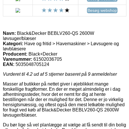
Besøg webshop
Navn:
Black&Decker BEBLV260-QS 2600W
løvsuger/blæser
Kategori:
Have og fritid > Havemaskiner > Løvsugere og
løvblæsere
Producent:
Black+Decker
Varenummer:
61502036705
EAN:
5035048705124
Vurderet til
4.2
ud af 5 stjerner baseret på
9
anmeldelser
Masser af butikker på nettet giver i øjeblikket mange
forskellige fragtformer. En der er meget almindelig er i dag
afhentningssteder, hvor det er nemt for dig at hente
bestillingen når der er mulighed for det. Denne er jo virkelig
hensigtsmæssig, og oftest også den mest letkøbte mulighed
for fragt ved køb af Black&Decker BEBLV260-QS 2600W
løvsuger/blæser.
Du bør lige så vel planlægge at vælge at få sendt til din bolig