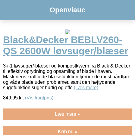
Openviauc
Black&Decker BEBLV260-
QS 2600W løvsuger/blæser
3-i-1 løvsuger/-blæser og kompostkværn fra Black & Decker
til effektiv oprydning og opsamling af blade i haven.
Maskinens kraftfulde blæsefunktion fjerner de mest hårdføre
og våde blade uden problemer, samt den højtydende
sugefunktion suger hurtig og effe
(Læs mere)
849.95
kr.
(Vis fragtpris)
Læs mere »
Køb nu »