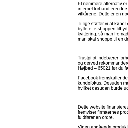
Et nemmere alternativ er a
internet forhandleren for
vilkårene. Dette er en go
Tillige støtter vi at købe
bytteret e-shoppen tilbyd
kvittering, så man frema
man skal shoppe til en dr
Trustpilot indebærer for
og derved rekommanderer
Højbed – 65021 før du f
Facebook fremskaffer des
kundefokus. Desuden møder
hvilket desuden burde udn
Dette website finansiere
fremviser firmaernes pro
fuldfører en ordre.
Viden angående produkter