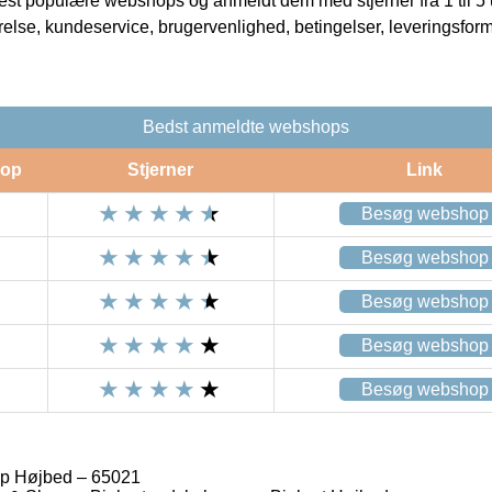
t populære webshops og anmeldt dem med stjerner fra 1 til 5 ud
rrelse, kundeservice, brugervenlighed, betingelser, leveringsfor
Bedst anmeldte webshops
op
Stjerner
Link
Besøg webshop
Besøg webshop
Besøg webshop
Besøg webshop
Besøg webshop
op Højbed – 65021