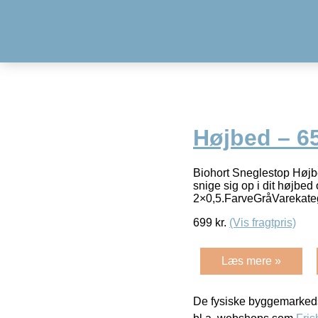
Højbed – 6
Biohort Sneglestop Højb
snige sig op i dit højbe
2×0,5.FarveGråVarekate
699
kr.
(Vis fragtpris)
Læs mere »
De fysiske byggemarkeds