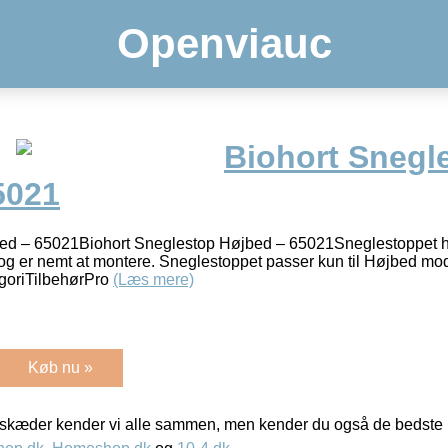
Openviauc
Biohort Snegl
5021
ed – 65021Biohort Sneglestop Højbed – 65021Sneglestoppet hin
d og er nemt at montere. Sneglestoppet passer kun til Højbed mo
goriTilbehørPro
(Læs mere)
Køb nu »
kæder kender vi alle sammen, men kender du også de bedste p