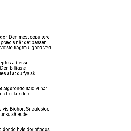
heder. Den mest populære
e præcis når det passer
bevidste fragtmulighed ved
rbejdes adresse.
Den billigste
s af at du fysisk
 afgørende ifald vi har
man checker den
elvis Biohort Sneglestop
unkt, så at de
ældende hvis der aftages