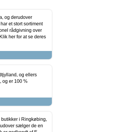
ia, og derudover
ar et stort sortiment
onel rådgivning over
ik her for at se deres
tjylland, og ellers
4, og er 100 %
butikker i Ringkøbing,
rudover sælger de en