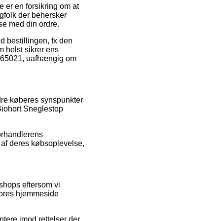
e er en forsikring om at
agfolk der behersker
lse med din ordre.
d bestillingen, fx den
m helst sikrer ens
 – 65021, uafhængig om
dre køberes synspunkter
Biohort Sneglestop
orhandlerens
e af deres købsoplevelse,
shops eftersom vi
 vores hjemmeside
tere imod rettelser der