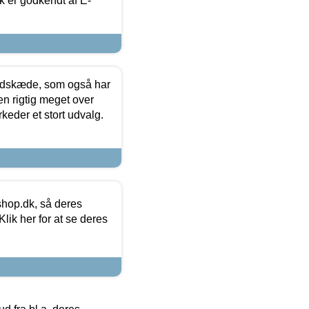
k er godkendt af E-
edskæde, som også har
en rigtig meget over
keder et stort udvalg.
hop.dk, så deres
lik her for at se deres