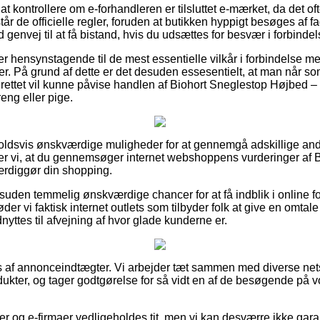
t kontrollere om e-forhandleren er tilsluttet e-mærket, da det oft
står de officielle regler, foruden at butikken hyppigt besøges af f
d genvej til at få bistand, hvis du udsættes for besvær i forbinde
r er hensynstagende til de mest essentielle vilkår i forbindelse me
er. På grund af dette er det desuden essesentielt, at man når so
drettet vil kunne påvise handlen af Biohort Sneglestop Højbed
eng eller pige.
holdsvis ønskværdige muligheder for at gennemgå adskillige an
 vi, at du gennemsøger internet webshoppens vurderinger af 
ærdiggør din shopping.
uden temmelig ønskværdige chancer for at få indblik i online f
 vi faktisk internet outlets som tilbyder folk at give en omtal
yttes til afvejning af hvor glade kunderne er.
s af annonceindtægter. Vi arbejder tæt sammen med diverse net
dukter, og tager godtgørelse for så vidt en af de besøgende på
 og e-firmaer vedligeholdes tit, men vi kan desværre ikke garan