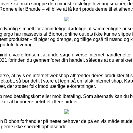
udover skal man snuppe den mindst kostelige leveringsmanér, de
ønne eller Brande – vil blive at få kørt produkterne til et afhent
ædvanlig simpelt for almindelige dødelige at sammenligne priser
og ergo har massevis af Biohort online outlets ikke kunne slippe f
 test produkter – til piger og drenge, og tillige også til mænd og 
ortofri levering.
indre være lønsomt at undersøge diverse internet handler efter 
1 forinden du gennemfører din handel, således at du er sikret
rse, at hvis en internet webshop afhænder deres produkter til sa
letkøbt, så bør det tit være et tegn på en falsk internet shop. Kø
æt, der støtter folk imod uærlige e-forretninger.
øb med betalingskort eller mobilbetaling. Som alternativ kan du b
sker at honorere beløbet i flere bidder.
en Biohort forhandler på nettet behøver de på en vis måde stude
g gerne ikke specielt ophidsende.