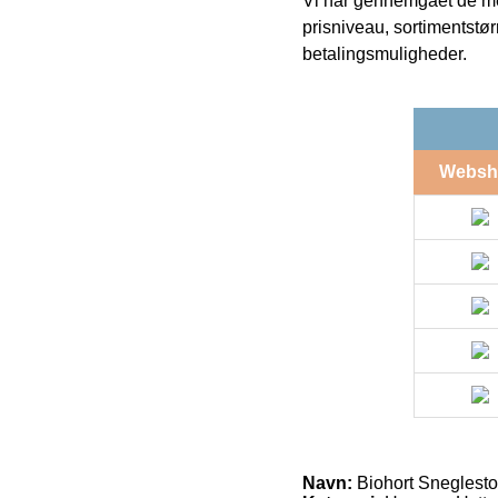
Vi har gennemgået de mes
prisniveau, sortimentstø
betalingsmuligheder.
Websh
Navn:
Biohort Sneglest