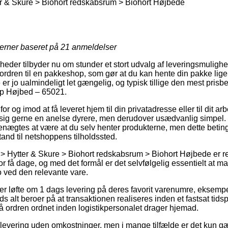
 & Skure > Biohort redskabsrum > Biohort Højbede
jerner baseret på
21
anmeldelser
heder tilbyder nu om stunder et stort udvalg af leveringsmulig
t ordren til en pakkeshop, som gør at du kan hente din pakke lig
 er jo ualmindeligt let gængelig, og typisk tillige den mest pris
op Højbed – 65021.
r og imod at få leveret hjem til din privatadresse eller til dit a
sig gerne en anelse dyrere, men derudover usædvanlig simpel. 
enægtes at være at du selv henter produkterne, men dette betinge
tand til netshoppens tilholdssted.
 Hytter & Skure > Biohort redskabsrum > Biohort Højbede er ret
for få dage, og med det formål er det selvfølgelig essentielt at 
 ved den relevante vare.
er løfte om 1 dags levering på deres favorit varenumre, eksemp
 alt beroer på at transaktionen realiseres inden et fastsat tidsp
få ordren ordnet inden logistikpersonalet drager hjemad.
levering uden omkostninger, men i mange tilfælde er det kun g