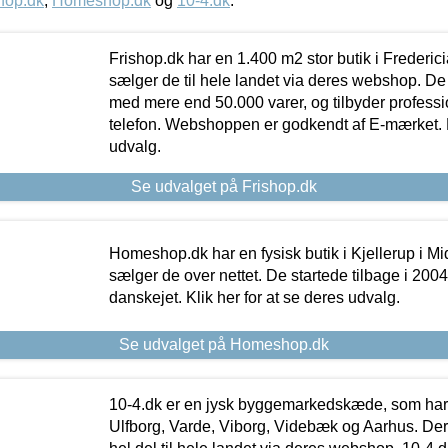
hop.dk
,
Homeshop.dk
og
10-4.dk
.
Frishop.dk har en 1.400 m2 stor butik i Frederic
sælger de til hele landet via deres webshop. De h
med mere end 50.000 varer, og tilbyder professi
telefon. Webshoppen er godkendt af E-mærket. Kl
udvalg.
Se udvalget på Frishop.dk
Homeshop.dk har en fysisk butik i Kjellerup i Mid
sælger de over nettet. De startede tilbage i 200
danskejet. Klik her for at se deres udvalg.
Se udvalget på Homeshop.dk
10-4.dk er en jysk byggemarkedskæde, som har 
Ulfborg, Varde, Viborg, Videbæk og Aarhus. De