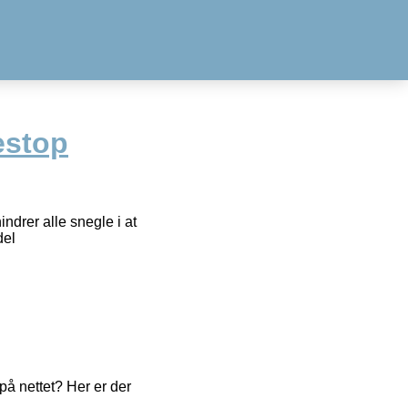
estop
drer alle snegle i at
del
å nettet? Her er der