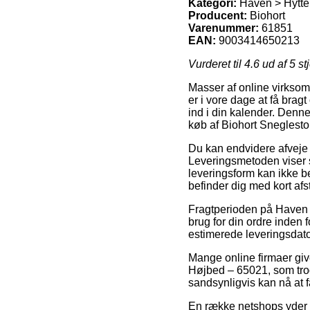
Kategori:
Haven > Hytter
Producent:
Biohort
Varenummer:
61851
EAN:
9003414650213
Vurderet til
4.6
ud af 5 st
Masser af online virksom
er i vore dage at få brag
ind i din kalender. Denne
køb af Biohort Sneglest
Du kan endvidere afveje fo
Leveringsmetoden viser 
leveringsform kan ikke b
befinder dig med kort afs
Fragtperioden på Haven >
brug for din ordre inden 
estimerede leveringsdato
Mange online firmaer giv
Højbed – 65021, som trods
sandsynligvis kan nå at 
En række netshops yder 