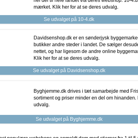
hel del til hele landet via deres webshop. 10-4.d
mærket. Klik her for at se deres udvalg.
Se udvalget på 10-4.dk
Davidsenshop.dk er en sønderjysk byggemark
butikker andre steder i landet. De sælger desud
nettet, og har ligesom de andre online byggemar
Klik her for at se deres udvalg.
Se udvalget på Davidsenshop.dk
Byghjemme.dk drives i tæt samarbejde med Fris
sortiment og priser minder en del om hinanden. K
udvalg.
Se udvalget på Byghjemme.dk