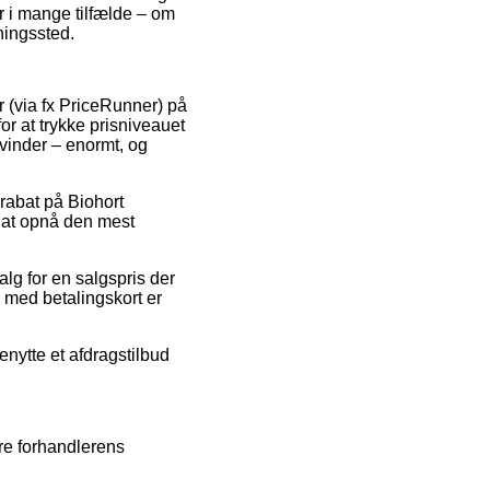
r i mange tilfælde – om
ningssted.
 (via fx PriceRunner) på
or at trykke prisniveauet
kvinder – enormt, og
rabat på Biohort
 at opnå den mest
lg for en salgspris der
b med betalingskort er
enytte et afdragstilbud
re forhandlerens