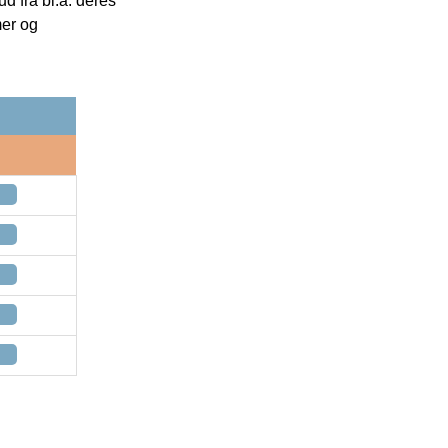
 fra bl.a. deres
mer og