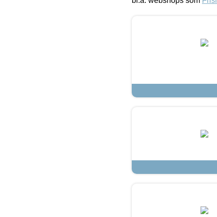
bl.a. webshops som
Fris