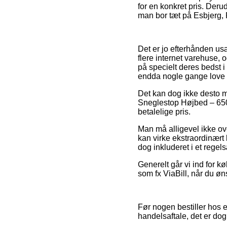
for en konkret pris. Der
man bor tæt på Esbjerg, R
Det er jo efterhånden us
flere internet varehuse, 
på specielt deres bedst i
endda nogle gange love p
Det kan dog ikke desto m
Sneglestop Højbed – 6502
betalelige pris.
Man må alligevel ikke ove
kan virke ekstraordinært 
dog inkluderet i et regels
Generelt går vi ind for k
som fx ViaBill, når du øn
Før nogen bestiller hos 
handelsaftale, det er do