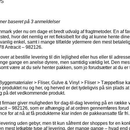
/S
rner baseret på
3
anmeldelser
ark yder nu om dage et bredt udvalg af fragtmetoder. En af favor
ssted, hvor det nemlig er ret fleksibelt for dig at kunne hente dine
anlig enkel, samt i mange tilfælde ydermere den mest betaleli
78 Antracit – 982126.
r at bestille levering til din lejlighed eller hus eller til adress
ge gange en anelse dyrere, men samtidig vældig let. Den mest
vlsomt være at du selv henter pakken, som jo forudsætter at du er 
Byggematerialer > Fliser, Gulve & Vinyl > Fliser > Tæppeflise ka
ge produktet nu og her, og herved er det tydeligvis på sin plads at
ing på det vedkommende produkt.
firmaer giver muligheden for dag-til-dag levering på en række
acit – 982126, som er afhængig af at ordren gennemføres forud f
ce for at nå at få produkterne klar inden de pakkeansatte får fri.
evering uden gebyr, men tit kun såfremt der shoppes for en konk
 mest letkøbte type af levering, der mange gange – hvad end d