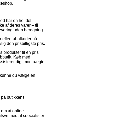
kkeshop.
ved har en hel del
 af deres varer – til
levering uden beregning.
k efter rabatkoder på
ig den prisbilligste pris.
s produkter til en pris
webbutik. Køb med
sisterer dig imod uægte
g kunne du vælge en
e på butikkens
l om at online
ilsyn med af specialister