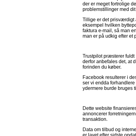
der er meget fortrolige d
problemstillinger med dit
Tillige er det prisværdigt
eksempel hvilken byttepo
faktura e-mail, så man e
man er på udkig efter et p
Trustpilot præsterer fuldt
derfor anbefales det, at 
forinden du køber.
Facebook resulterer i de
ser vi endda forhandlere
ydermere burde bruges til
Dette website finansieres
annoncerer forretninger
transaktion.
Data om tilbud og intern
er lavet efter sidste opda