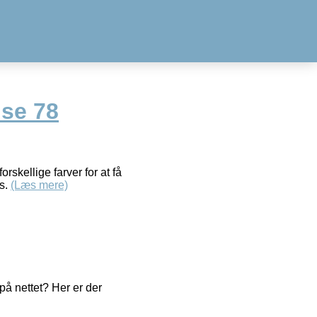
ise 78
rskellige farver for at få
es.
(Læs mere)
å nettet? Her er der