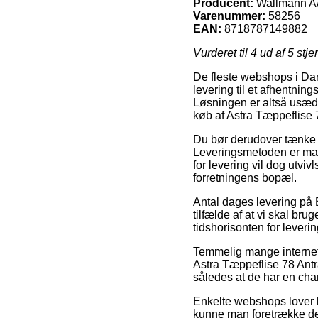
Producent:
Wallmann A
Varenummer:
58256
EAN:
8718787149882
Vurderet til
4
ud af 5 stje
De fleste webshops i Danm
levering til et afhentning
Løsningen er altså usædv
køb af Astra Tæppeflise 
Du bør derudover tænke ove
Leveringsmetoden er man
for levering vil dog utvi
forretningens bopæl.
Antal dages levering på 
tilfælde af at vi skal bru
tidshorisonten for lever
Temmelig mange internet 
Astra Tæppeflise 78 Antr
således at de har en chan
Enkelte webshops lover l
kunne man foretrække den