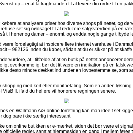
enstrup – er at få fragtmanden til at levere din ordre til en pa
for købere at analysere priser hos diverse shops på nettet, og der
rehuse set sig nødsaget til at reducere salgsværdien på en række
også til herrer og damer – enormt, og endda nogle gange tilbyde 
id være fordelagtigt at inspicere flere internet varehuse i Danmar
cit – 982126 inden du køber, sådan at du er sikker på at skaffe s
dervurdere, at i tilfælde af at en butik på nettet annoncerer dere
ligt overkommelig, bør det tit være en indikation på en falsk 
 ikke desto mindre dækket ind under en lovbestemmelse, som as
 for shopping med kort eller mobilbetaling. Som en anden løsnin
ViaBill, ifald du hellere vil honorere regningen senere.
 hos en Wallmann A/S online forretning kan man ideelt set kigg
r dog bare ikke særlig interessant.
ekke om online butikken er e-mærket, siden det bør være et signa
officielle regler, samt at hjemmesiden en gang i mellem føres t