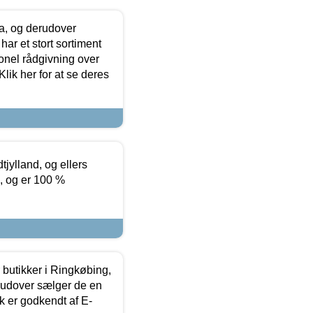
ia, og derudover
ar et stort sortiment
onel rådgivning over
ik her for at se deres
tjylland, og ellers
4, og er 100 %
butikker i Ringkøbing,
rudover sælger de en
k er godkendt af E-