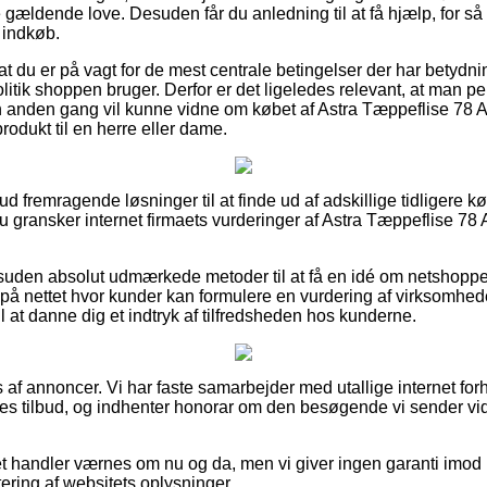
e gældende love. Desuden får du anledning til at få hjælp, for så 
 indkøb.
 at du er på vagt for de mest centrale betingelser der har betydni
litik shoppen bruger. Derfor er det ligeledes relevant, at man 
n anden gang vil kunne vidne om købet af Astra Tæppeflise 78 A
rodukt til en herre eller dame.
 ud fremragende løsninger til at finde ud af adskillige tidligere k
du gransker internet firmaets vurderinger af Astra Tæppeflise 78
suden absolut udmærkede metoder til at få en idé om netshoppens
 på nettet hvor kunder kan formulere en vurdering af virksomhe
 at danne dig et indtryk af tilfredsheden hos kunderne.
 af annoncer. Vi har faste samarbejder med utallige internet for
nes tilbud, og indhenter honorar om den besøgende vi sender v
et handler værnes om nu og da, men vi giver ingen garanti imod 
tering af websitets oplysninger.