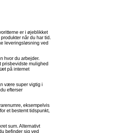
itterne er i øjeblikket
 produkter når du har tid.
ge leveringsløsning ved
en hvor du arbejder.
 prisbevidste mulighed
tæt på internet
n være super vigtig i
 du efterser
 varenumre, eksempelvis
or et bestemt tidspunkt,
ret sum. Alternativt
u befinder sig ved