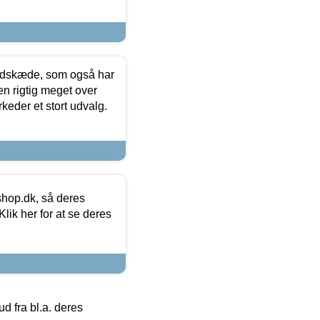
edskæde, som også har
en rigtig meget over
keder et stort udvalg.
hop.dk, så deres
lik her for at se deres
 fra bl.a. deres