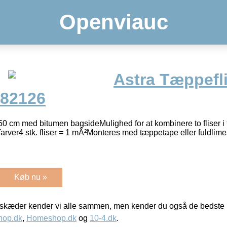
Openviauc
Astra Tæppefl
982126
 50 cm med bitumen bagsideMulighed for at kombinere to fliser i fo
e farver4 stk. fliser = 1 mÂ²Monteres med tæppetape eller fuldlim
Køb nu »
kæder kender vi alle sammen, men kender du også de bedste p
hop.dk
,
Homeshop.dk
og
10-4.dk
.