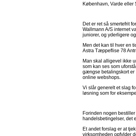
København, Varde eller Sv
Det er ret så smertefrit 
Wallmann A/S internet va
juniorer, og yderligere 
Men det kan til hver en t
Astra Tæppeflise 78 Antra
Man skal alligevel ikke un
som kan ses som uforståe
gængse betalingskort er
online webshops.
Vi slår generelt et slag
løsning som for eksempel 
Forinden nogen bestiller
handelsbetingelser, det e
Et andet forslag er at tj
virksomheden opfylder de 