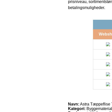
prisniveau, sortimentstø
betalingsmuligheder.
Websh
Navn:
Astra Tæppeflise 
Kategori:
Byggemateriale