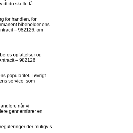
vidt du skulle få
ng for handlen, for
permanent bibeholder ens
ntracit – 982126, om
øberes opfattelser og
 Antracit – 982126
 popularitet. I øvrigt
dens service, som
handlere når vi
idere gennemfører en
reguleringer der muligvis