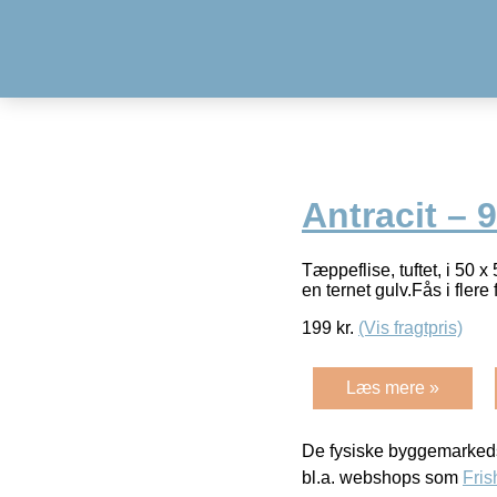
Antracit – 
Tæppeflise, tuftet, i 50 x
en ternet gulv.Fås i fler
199
kr.
(Vis fragtpris)
Læs mere »
De fysiske byggemarkeds
bl.a. webshops som
Fris